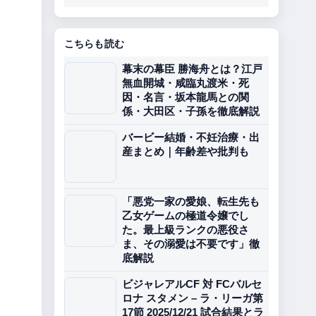
こちらも読む
幕末の幕臣 勝海舟とは？江戸
無血開城・咸臨丸渡米・死
因・名言・坂本龍馬との関
係・大田区・子孫を徹底解説
バービー結婚・不妊治療・出
産まとめ｜年齢差や批判も
「悪党一家の愛娘、転生先も
乙女ゲームの極道令嬢でし
た。最上級ランクの悪役さ
ま、その溺愛は不要です」徹
底解説
ビジャレアルCF 対 FCバルセ
ロナ スタメン – ラ・リーガ第
17節 2025/12/21 試合結果とラ