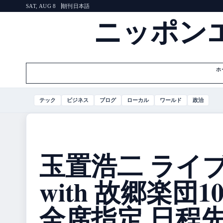
朝刊
日本語
SAT, AUG 8
ニッポン
ホ
テック
ビジネス
ブログ
ローカル
ワールド
政治
玉置浩二 ライブ 
with 故郷楽団10
全席指定 日程