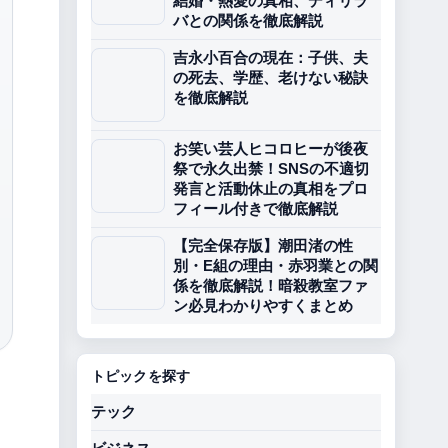
結婚・熱愛の真相、ディリラ
バとの関係を徹底解説
吉永小百合の現在：子供、夫
の死去、学歴、老けない秘訣
を徹底解説
お笑い芸人ヒコロヒーが後夜
祭で永久出禁！SNSの不適切
発言と活動休止の真相をプロ
フィール付きで徹底解説
【完全保存版】潮田渚の性
別・E組の理由・赤羽業との関
係を徹底解説！暗殺教室ファ
ン必見わかりやすくまとめ
トピックを探す
テック