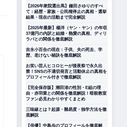
【2026年衆院選出馬】鎌田さゆりのすべ
て：経歴・家族・公民権停止の真相・選挙
結果・現在の活動まで完全解説
【2025年最新】楊洋（ヤン・ヤン）の年収
37億円の内訳と結婚・熱愛の真相、ディリ
ラバとの関係を徹底解説
吉永小百合の現在：子供、夫の死去、学
歴、老けない秘訣を徹底解説
お笑い芸人ヒコロヒーが後夜祭で永久出
禁！SNSの不適切発言と活動休止の真相を
プロフィール付きで徹底解説
【完全保存版】潮田渚の性別・E組の理
由・赤羽業との関係を徹底解説！暗殺教室
ファン必見わかりやすくまとめ
三味線とは？起源・難易度・独学方法を徹
底解説
【俳優】中島歩のプロフィールを徹底解