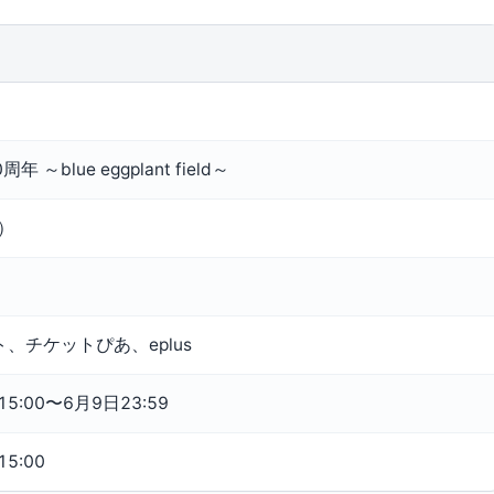
年 ～blue eggplant field～
込）
、チケットぴあ、eplus
5:00〜6月9日23:59
5:00