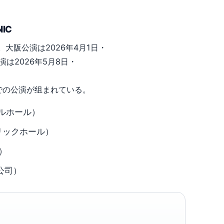
NIC
大阪公演は2026年4月1日・
は2026年5月8日・
司での公演が组まれている。
バルホール）
リックホール）
）
公司）