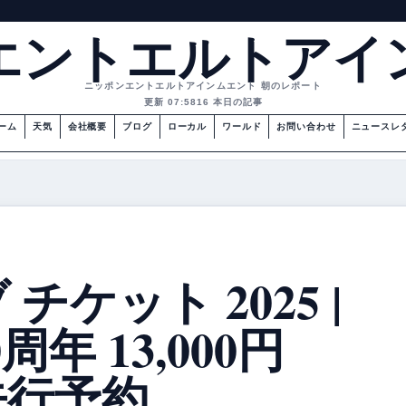
エントエルトアイ
ニッポンエントエルトアインムエント 朝のレポート
更新 07:58
16 本日の記事
ーム
天気
会社概要
ブログ
ローカル
ワールド
お問い合わせ
ニュースレ
チケット 2025 |
周年 13,000円
先行予約