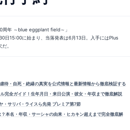
周年 ～blue eggplant field～」
日15:00に始まり、当落発表は6月13日。入手にはPlus
欠だ。
虐待・自死・絶縁の真実を公式情報と最新情報から徹底検証する
ィール完全ガイド！生年月日・来日公演・彼女・年収まで徹底解説
ラヤ・サリバ・ライスら先発 プレミア第7節
とは？本名・年収・サーシャの由来・ヒカキン超えまで完全徹底解