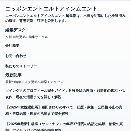
ニッポンエントエルトアインムエント
ニッポンエントエルトアインムエント 編集部は、出典を明確にした検証済み
の報道、背景更新、訂正を公開します。
編集デスク
夕刊 継続更新の編集サイクル
会社概要
お問い合わせ
私たちのストーリー
最新記事
最新の編集デスク更新へ素早くアクセス。
ソイングクのプロフィール完全ガイド：兵役免除の理由・顔変化の真相・代
表作・現在の活動までを詳しく解説
【2026年衆院選出馬】鎌田さゆりのすべて：経歴・家族・公民権停止の真
相・選挙結果・現在の活動まで完全解説
【2025年最新】楊洋（ヤン・ヤン）の年収37億円の内訳と結婚・熱愛の真
相、ディリラバとの関係を徹底解説