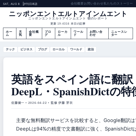
会社概要
お問い合わせ
私たちのストーリー
SAT, AUG 8
夕刊
日本語
ニッポンエントエルトアインムエント
ニッポンエントエルトアインムエント 朝のレポート
更新 19:43
16 本日の記事
ホー
天
会社概
ブロ
ローカ
ワール
お問い合
ニュースレ
ム
気
要
グ
ル
ド
わせ
ター
テック
ビジネス
ブログ
ローカル
ワールド
政治
英語をスペイン語に翻訳：無
DeepL・SpanishDict
佐藤健一 • 2026-04-22 • 監修 伊藤 芽衣
主要な無料翻訳サービスを比較すると、Google翻訳
DeepLは94%の精度で文書翻訳に強く、SpanishD