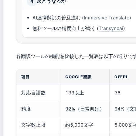
次どうなるか
4
AI連携翻訳の普及進む (
Immersive Translate
)
無料ツールの精度向上が続く (
Transyncai
)
各翻訳ツールの機能を比較した一覧表は以下の通りで
項目
GOOGLE翻訳
DEEPL
対応言語数
133以上
36
精度
92%（日常向け）
94%（文
文字数上限
約5,000文字
5,000文