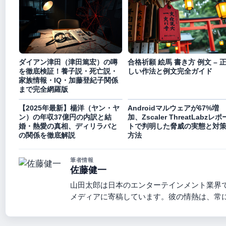
ダイアン津田（津田篤宏）の噂
合格祈願 絵馬 書き方 例文 – 
を徹底検証！養子説・死亡説・
しい作法と例文完全ガイド
家族情報・IQ・加藤登紀子関係
まで完全網羅版
【2025年最新】楊洋（ヤン・ヤ
Androidマルウェアが67%増
ン）の年収37億円の内訳と結
加、Zscaler ThreatLabzレポ
婚・熱愛の真相、ディリラバと
トで判明した脅威の実態と対
の関係を徹底解説
方法
筆者情報
佐藤健一
山田太郎は日本のエンターテインメント業界
メディアに寄稿しています。彼の情熱は、常