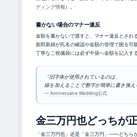
ディング情報
）。
書かない場合のマナー違反
金額を書かないで渡すと、マナー違反とされ
新郎新婦が氏名の確認や金額の管理で困る可
丁寧なご祝儀袋には必ず中袋へ金額を記入す
「旧字体が使用されているのは、
線を加えることで数字が簡単に書き換え
—
Anniversaire Wedding公式
金三万円也どっちが
「金三万円也」还是「金三万円」——どちら