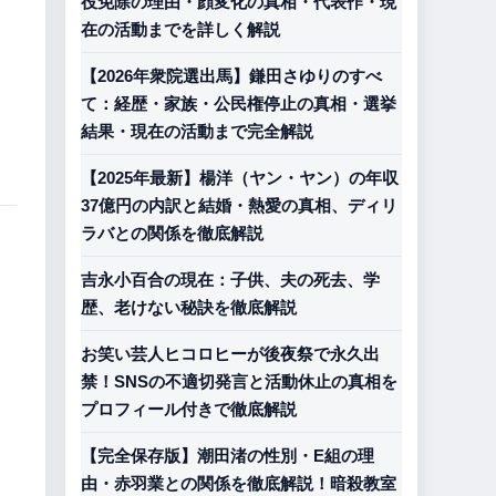
役免除の理由・顔変化の真相・代表作・現
在の活動までを詳しく解説
【2026年衆院選出馬】鎌田さゆりのすべ
て：経歴・家族・公民権停止の真相・選挙
結果・現在の活動まで完全解説
【2025年最新】楊洋（ヤン・ヤン）の年収
37億円の内訳と結婚・熱愛の真相、ディリ
ラバとの関係を徹底解説
吉永小百合の現在：子供、夫の死去、学
歴、老けない秘訣を徹底解説
お笑い芸人ヒコロヒーが後夜祭で永久出
禁！SNSの不適切発言と活動休止の真相を
プロフィール付きで徹底解説
【完全保存版】潮田渚の性別・E組の理
由・赤羽業との関係を徹底解説！暗殺教室