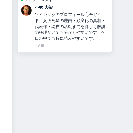
田中 美咲
【2026年衆院選出馬】鎌田さゆりのす
べて：経歴・家族・公民権停止の真
相・選挙結果・現在の活動まで完全解
説 を追っていますが、この解説は落ち
着いていて信頼できます。
6 分前