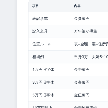
項目
内容
表記形式
金参萬円
記入道具
万年筆か毛筆
位置ルール
表=金額、裏=住所
相場例
単身3万、夫婦5-1
1万円旧字体
金壱萬円
3万円旧字体
金参萬円
5万円旧字体
金伍萬円
10万円以上
金壱拾萬円也