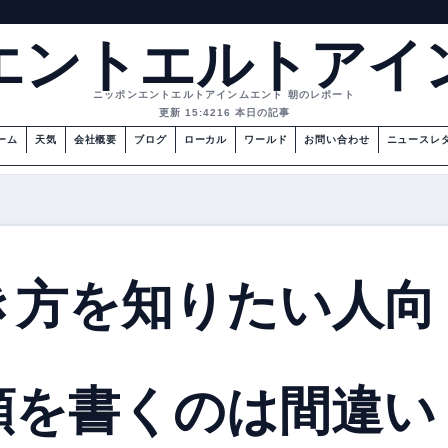
エントエルトアイ
ニッポンエントエルトアインムエント 朝のレポート
更新 15:42
16 本日の記事
ーム
天気
会社概要
ブログ
ローカル
ワールド
お問い合わせ
ニュースレ
き方を知りたい人向
額を書くのは間違い