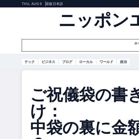
THU, AUG 6
昼版
日本語
ニッポン
ホ
テック
ビジネス
ブログ
ローカル
ワールド
政治
ご祝儀袋の書
け：
中袋の裏に金