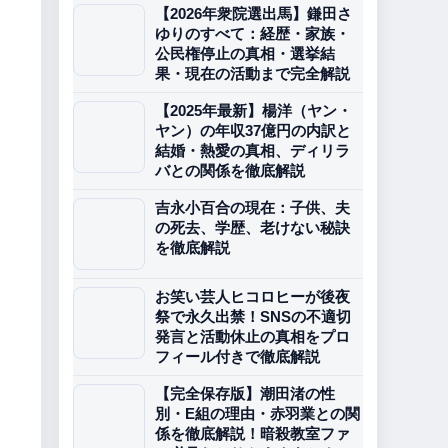
【2026年衆院選出馬】鎌田さ
ゆりのすべて：経歴・家族・
公民権停止の真相・選挙結
果・現在の活動まで完全解説
【2025年最新】楊洋（ヤン・
ヤン）の年収37億円の内訳と
結婚・熱愛の真相、ディリラ
バとの関係を徹底解説
吉永小百合の現在：子供、夫
の死去、学歴、老けない秘訣
を徹底解説
お笑い芸人ヒコロヒーが後夜
祭で永久出禁！SNSの不適切
発言と活動休止の真相をプロ
フィール付きで徹底解説
【完全保存版】潮田渚の性
別・E組の理由・赤羽業との関
係を徹底解説！暗殺教室ファ