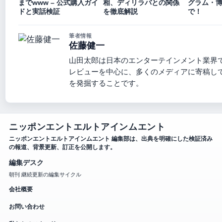
までwww – 公式購入ガイ
相、ディリラバとの関係
グラム・
ドと実話検証
を徹底解説
で！
筆者情報
佐藤健一
山田太郎は日本のエンターテインメント業界
レビューを中心に、多くのメディアに寄稿し
を発掘することです。
ニッポンエントエルトアインムエント
ニッポンエントエルトアインムエント 編集部は、出典を明確にした検証済み
の報道、背景更新、訂正を公開します。
編集デスク
朝刊 継続更新の編集サイクル
会社概要
お問い合わせ