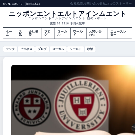
会社概要
お問い合わせ
私たちのストーリー
MON, AUG 10
朝刊
日本語
ニッポンエントエルトアインムエント
ニッポンエントエルトアインムエント 朝のレポート
更新 09:33
16 本日の記事
ホー
天
会社概
ブロ
ローカ
ワール
お問い合
ニュースレ
ム
気
要
グ
ル
ド
わせ
ター
テック
ビジネス
ブログ
ローカル
ワールド
政治