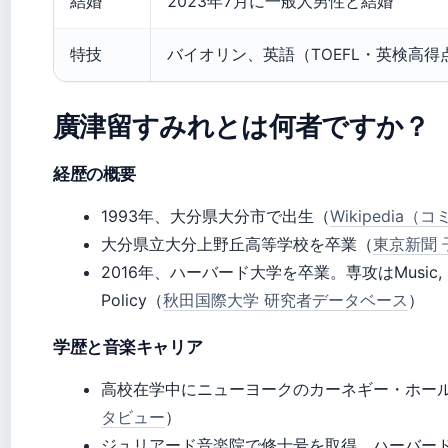
結婚
2023年7月に一般人男性と結婚
特技
バイオリン、英語（TOEFL・英検高得
廣津留すみれとは何者ですか？
経歴の概要
1993年、大分県大分市で出生（
Wikipedia
大分県立大分上野丘高等学校を卒業（
東京新聞 
2016年、ハーバード大学を卒業。専攻はMusic, Global
Policy（
秋田国際大学 研究者データベース
）
学歴と音楽キャリア
高校在学中にニューヨークのカーネギー・ホー
タビュー
）
ジュリアード音楽院で修士号を取得。ハーバー