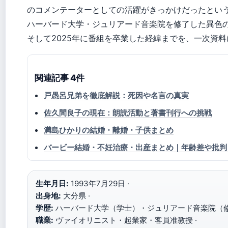
のコメンテーターとしての活躍がきっかけだったとい
ハーバード大学・ジュリアード音楽院を修了した異色の
そして2025年に番組を卒業した経緯までを、一次資
関連記事 4件
戸愚呂兄弟を徹底解説：死因や名言の真実
佐久間良子の現在：朗読活動と著書刊行への挑戦
満島ひかりの結婚・離婚・子供まとめ
バービー結婚・不妊治療・出産まとめ｜年齢差や批判
生年月日:
1993年7月29日 ·
出身地:
大分県 ·
学歴:
ハーバード大学（学士）・ジュリアード音楽院（修
職業:
ヴァイオリニスト・起業家・客員准教授 ·