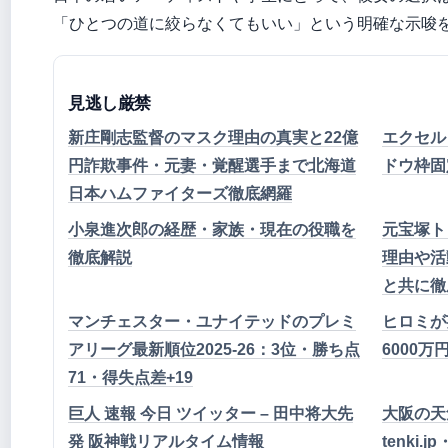
「ひとつの道に絞らなくてもいい」という明確な示唆
見逃し厳禁
新庄剛志監督のマスク理由の真実と22億
エクセル
円詐欺事件・元妻・覚醒選手まで北海道
ドウ枠固
日本ハムファイターズ徹底網羅
小泉進次郎の経歴・家族・現在の役職を
元宝塚ト
徹底解説
理由や活
と共に徹
マンチェスター・ユナイテッドのプレミ
ヒロミが
アリーグ最新順位2025-26：3位・勝ち点
6000万
71・得失点差+19
巨人 速報 今日 ツイッター – 田中将大先
大阪の天
発 阪神戦リアルタイム情報
tenki.