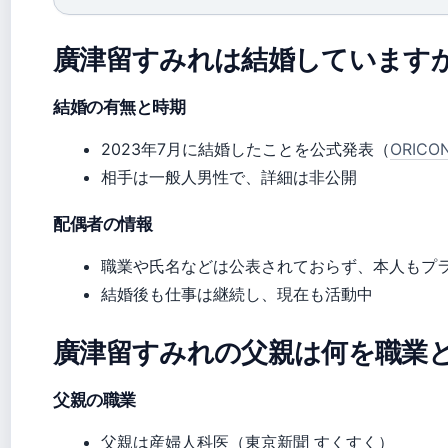
廣津留すみれは結婚しています
結婚の有無と時期
2023年7月に結婚したことを公式発表（
ORICO
相手は一般人男性で、詳細は非公開
配偶者の情報
職業や氏名などは公表されておらず、本人もプ
結婚後も仕事は継続し、現在も活動中
廣津留すみれの父親は何を職業
父親の職業
父親は産婦人科医（東京新聞 すくすく）