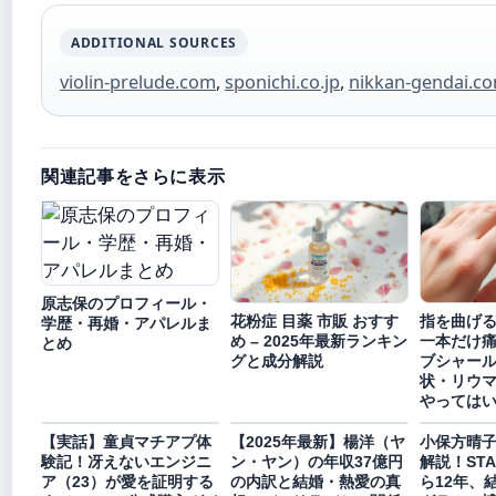
ADDITIONAL SOURCES
violin-prelude.com
,
sponichi.co.jp
,
nikkan-gendai.c
関連記事をさらに表示
原志保のプロフィール・
花粉症 目薬 市販 おすす
指を曲げ
学歴・再婚・アパレルま
め – 2025年最新ランキン
一本だけ
とめ
グと成分解説
ブシャー
状・リウ
やっては
【実話】童貞マチアプ体
【2025年最新】楊洋（ヤ
小保方晴
験記！冴えないエンジニ
ン・ヤン）の年収37億円
解説！ST
ア（23）が愛を証明する
の内訳と結婚・熱愛の真
ら12年、