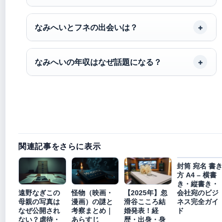
なみへいとフネの出会いは？
なみへいの年収はなぜ話題になる？
関連記事をさらに表示
封筒 宛名 書
方 A4 – 横書
き・縦書き・
会社宛のビジ
遠野なぎこの
怪物（映画・
【2025年】忽
ネス完全ガイ
母親の写真は
漫画）の謎と
滑谷こころ結
ド
なぜ公開され
考察まとめ｜
婚発表！経
ない？虐待・
あらすじ
歴・出身・身