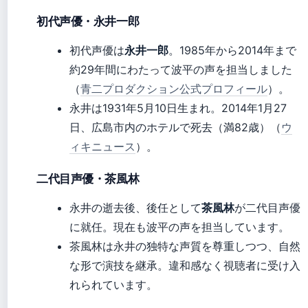
初代声優・永井一郎
初代声優は
永井一郎
。1985年から2014年まで
約29年間にわたって波平の声を担当しました
（
青二プロダクション公式プロフィール
）。
永井は1931年5月10日生まれ。2014年1月27
日、広島市内のホテルで死去（満82歳）（
ウ
ィキニュース
）。
二代目声優・茶風林
永井の逝去後、後任として
茶風林
が二代目声優
に就任。現在も波平の声を担当しています。
茶風林は永井の独特な声質を尊重しつつ、自然
な形で演技を継承。違和感なく視聴者に受け入
れられています。