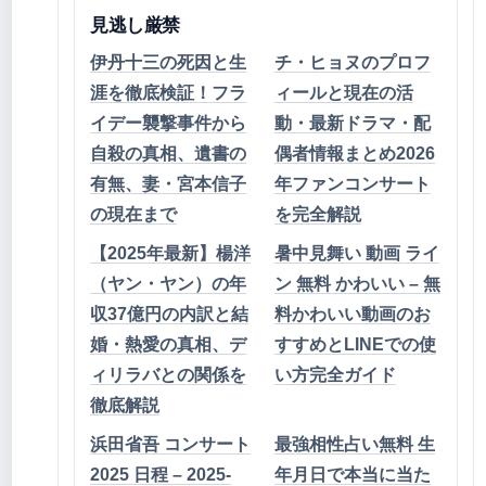
見逃し厳禁
伊丹十三の死因と生
チ・ヒョヌのプロフ
涯を徹底検証！フラ
ィールと現在の活
イデー襲撃事件から
動・最新ドラマ・配
自殺の真相、遺書の
偶者情報まとめ2026
有無、妻・宮本信子
年ファンコンサート
の現在まで
を完全解説
【2025年最新】楊洋
暑中見舞い 動画 ライ
（ヤン・ヤン）の年
ン 無料 かわいい – 無
収37億円の内訳と結
料かわいい動画のお
婚・熱愛の真相、デ
すすめとLINEでの使
ィリラバとの関係を
い方完全ガイド
徹底解説
浜田省吾 コンサート
最強相性占い無料 生
2025 日程 – 2025-
年月日で本当に当た