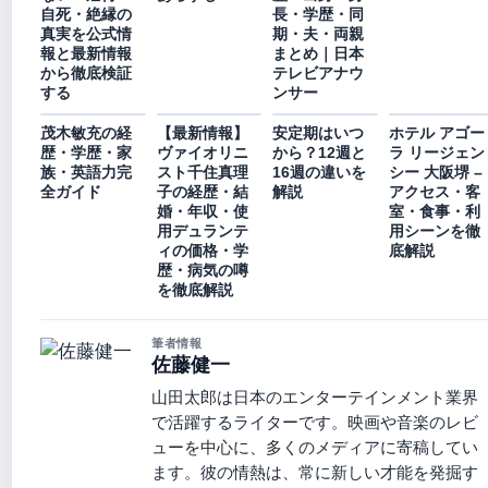
自死・絶縁の
長・学歴・同
真実を公式情
期・夫・両親
報と最新情報
まとめ｜日本
から徹底検証
テレビアナウ
する
ンサー
茂木敏充の経
【最新情報】
安定期はいつ
ホテル アゴー
歴・学歴・家
ヴァイオリニ
から？12週と
ラ リージェン
族・英語力完
スト千住真理
16週の違いを
シー 大阪堺 –
全ガイド
子の経歴・結
解説
アクセス・客
婚・年収・使
室・食事・利
用デュランテ
用シーンを徹
ィの価格・学
底解説
歴・病気の噂
を徹底解説
筆者情報
佐藤健一
山田太郎は日本のエンターテインメント業界
で活躍するライターです。映画や音楽のレビ
ューを中心に、多くのメディアに寄稿してい
ます。彼の情熱は、常に新しい才能を発掘す