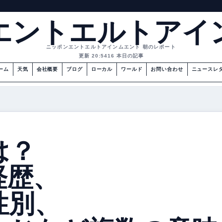
エントエルトアイ
ニッポンエントエルトアインムエント 朝のレポート
更新 20:54
16 本日の記事
ーム
天気
会社概要
ブログ
ローカル
ワールド
お問い合わせ
ニュースレ
は？
経歴、
性別、