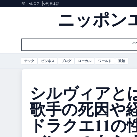
FRI, AUG 7
夕刊
日本語
ニッポン
ホ
テック
ビジネス
ブログ
ローカル
ワールド
政治
シルヴィアと
歌手の死因や
ドラクエ11の