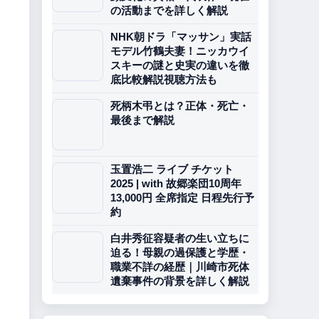
の活動までを詳しく解説
NHK朝ドラ「マッサン」実話
モデル竹鶴夫妻！ニッカウイ
スキーの謎と史実の違いを徹
底比較解説視聴方法も
死柄木弔とは？正体・死亡・
最後まで解説
玉置浩二 ライブ チケット
2025 | with 故郷楽団10周年
13,000円 全席指定 日程先行予
約
白井秀征容疑者の生い立ちに
迫る！母親の過保護と学歴・
職業不詳の経歴｜川崎市死体
遺棄事件の背景を詳しく解説