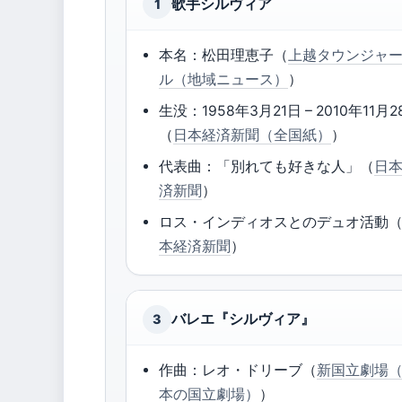
歌手シルヴィア
1
本名：松田理恵子（
上越タウンジャ
ル（地域ニュース）
）
生没：1958年3月21日 – 2010年11月2
（
日本経済新聞（全国紙）
）
代表曲：「別れても好きな人」（
日
済新聞
）
ロス・インディオスとのデュオ活動
本経済新聞
）
バレエ『シルヴィア』
3
作曲：レオ・ドリーブ（
新国立劇場
本の国立劇場）
）