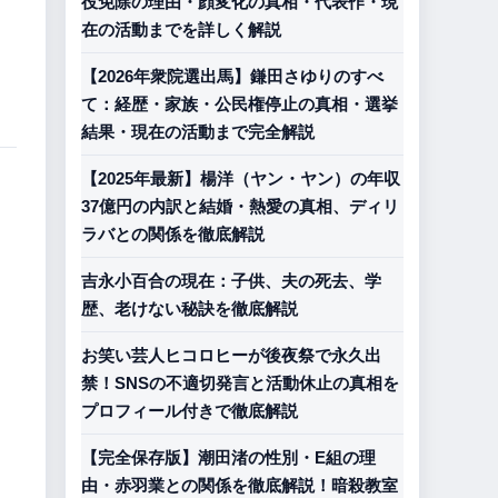
役免除の理由・顔変化の真相・代表作・現
在の活動までを詳しく解説
【2026年衆院選出馬】鎌田さゆりのすべ
て：経歴・家族・公民権停止の真相・選挙
結果・現在の活動まで完全解説
【2025年最新】楊洋（ヤン・ヤン）の年収
37億円の内訳と結婚・熱愛の真相、ディリ
ラバとの関係を徹底解説
吉永小百合の現在：子供、夫の死去、学
歴、老けない秘訣を徹底解説
お笑い芸人ヒコロヒーが後夜祭で永久出
禁！SNSの不適切発言と活動休止の真相を
プロフィール付きで徹底解説
【完全保存版】潮田渚の性別・E組の理
由・赤羽業との関係を徹底解説！暗殺教室