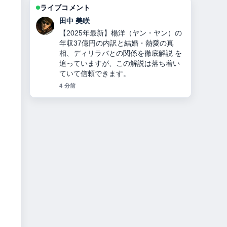
ライブコメント
中村 悠斗
ソイングクのプロフィール完全ガイ
ド：兵役免除の理由・顔変化の真相・
代表作・現在の活動までを詳しく解説
の背景説明が助かります。ライブ更新
を続けてください。
6 分前