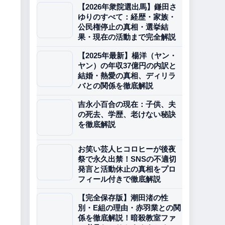
【2026年衆院選出馬】鎌田さ
ゆりのすべて：経歴・家族・
公民権停止の真相・選挙結
果・現在の活動まで完全解説
【2025年最新】楊洋（ヤン・
ヤン）の年収37億円の内訳と
結婚・熱愛の真相、ディリラ
バとの関係を徹底解説
吉永小百合の現在：子供、夫
の死去、学歴、老けない秘訣
を徹底解説
お笑い芸人ヒコロヒーが後夜
祭で永久出禁！SNSの不適切
発言と活動休止の真相をプロ
フィール付きで徹底解説
【完全保存版】潮田渚の性
別・E組の理由・赤羽業との関
係を徹底解説！暗殺教室ファ