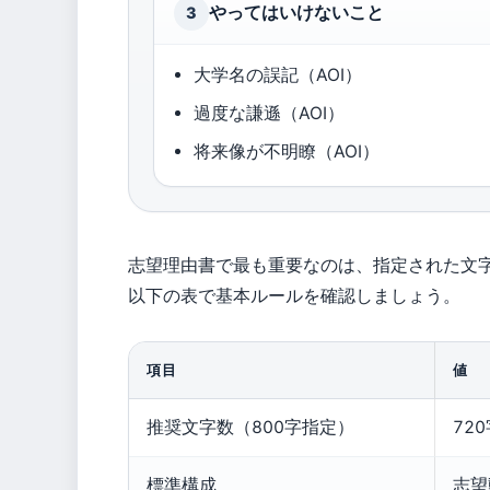
やってはいけないこと
3
大学名の誤記（AOI）
過度な謙遜（AOI）
将来像が不明瞭（AOI）
志望理由書で最も重要なのは、指定された文
以下の表で基本ルールを確認しましょう。
項目
値
推奨文字数（800字指定）
72
標準構成
志望