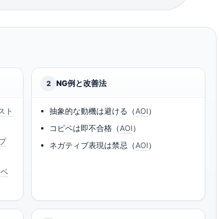
NG例と改善法
2
スト
抽象的な動機は避ける（
AOI
）
コピペは即不合格（
AOI
）
プ
ネガティブ表現は禁忌（
AOI
）
（
ベ