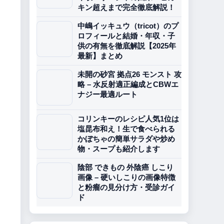
キン超えまで完全徹底解説！
中嶋イッキュウ（tricot）のプ
ロフィールと結婚・年収・子
供の有無を徹底解説【2025年
最新】まとめ
未開の砂宮 拠点26 モンスト 攻
略 – 水反射適正編成とCBWエ
ナジー最適ルート
コリンキーのレシピ人気1位は
塩昆布和え！生で食べられる
かぼちゃの簡単サラダや炒め
物・スープも紹介します
陰部 できもの 外陰癌 しこり
画像 – 硬いしこりの画像特徴
と粉瘤の見分け方・受診ガイ
ド