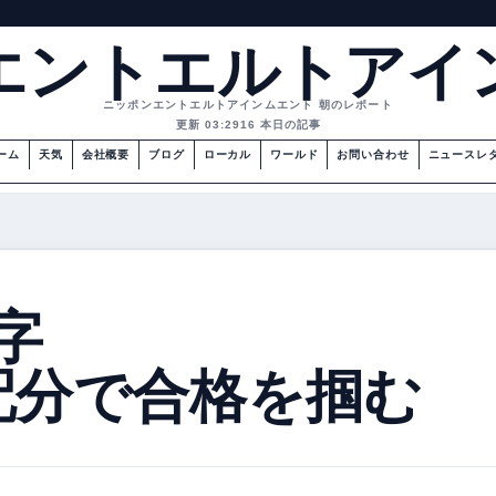
エントエルトアイ
ニッポンエントエルトアインムエント 朝のレポート
更新 03:29
16 本日の記事
ーム
天気
会社概要
ブログ
ローカル
ワールド
お問い合わせ
ニュースレ
字
配分で合格を掴む