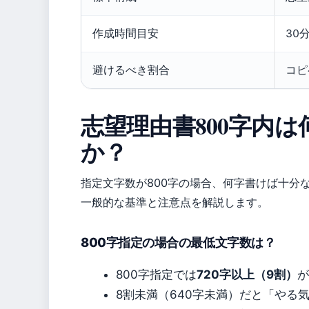
作成時間目安
30
避けるべき割合
コピ
志望理由書800字内
か？
指定文字数が800字の場合、何字書けば十分
一般的な基準と注意点を解説します。
800字指定の場合の最低文字数は？
800字指定では
720字以上（9割）
が
8割未満（640字未満）だと「やる