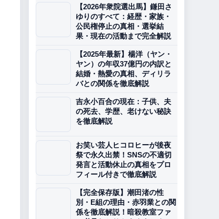
【2026年衆院選出馬】鎌田さ
ゆりのすべて：経歴・家族・
公民権停止の真相・選挙結
果・現在の活動まで完全解説
【2025年最新】楊洋（ヤン・
ヤン）の年収37億円の内訳と
結婚・熱愛の真相、ディリラ
バとの関係を徹底解説
吉永小百合の現在：子供、夫
の死去、学歴、老けない秘訣
を徹底解説
お笑い芸人ヒコロヒーが後夜
祭で永久出禁！SNSの不適切
発言と活動休止の真相をプロ
フィール付きで徹底解説
【完全保存版】潮田渚の性
別・E組の理由・赤羽業との関
係を徹底解説！暗殺教室ファ