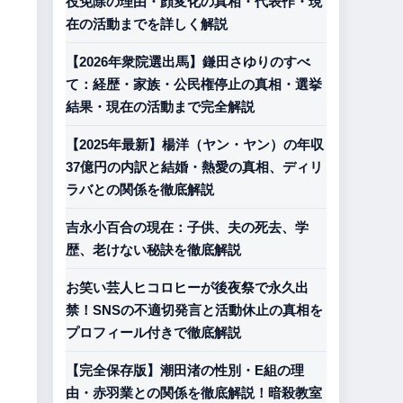
役免除の理由・顔変化の真相・代表作・現
在の活動までを詳しく解説
【2026年衆院選出馬】鎌田さゆりのすべ
て：経歴・家族・公民権停止の真相・選挙
結果・現在の活動まで完全解説
【2025年最新】楊洋（ヤン・ヤン）の年収
37億円の内訳と結婚・熱愛の真相、ディリ
ラバとの関係を徹底解説
吉永小百合の現在：子供、夫の死去、学
歴、老けない秘訣を徹底解説
お笑い芸人ヒコロヒーが後夜祭で永久出
禁！SNSの不適切発言と活動休止の真相を
プロフィール付きで徹底解説
【完全保存版】潮田渚の性別・E組の理
由・赤羽業との関係を徹底解説！暗殺教室