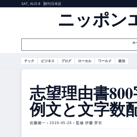
SAT, AUG 8
朝刊
日本語
ニッポン
ホ
テック
ビジネス
ブログ
ローカル
ワールド
政治
志望理由書800
例文と文字数
佐藤健一 • 2026-05-28 • 監修 伊藤 芽衣