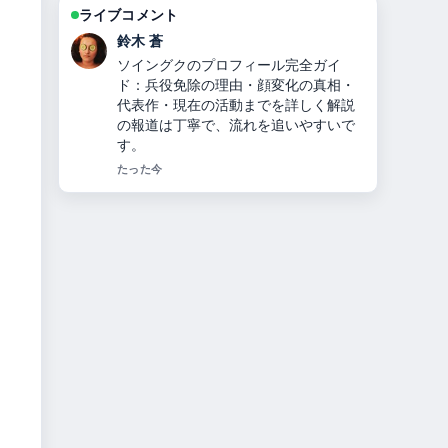
ライブコメント
渡辺 結衣
【2026年衆院選出馬】鎌田さゆりのす
べて：経歴・家族・公民権停止の真
相・選挙結果・現在の活動まで完全解
説 周辺の検証がしっかりしていて安心
感があります。
3 分前