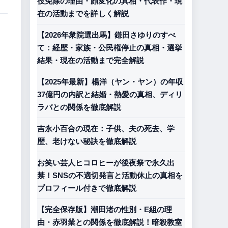
役免除の理由・顔変化の真相・代表作・現
在の活動までを詳しく解説
【2026年衆院選出馬】鎌田さゆりのすべ
て：経歴・家族・公民権停止の真相・選挙
結果・現在の活動まで完全解説
【2025年最新】楊洋（ヤン・ヤン）の年収
37億円の内訳と結婚・熱愛の真相、ディリ
ラバとの関係を徹底解説
吉永小百合の現在：子供、夫の死去、学
歴、老けない秘訣を徹底解説
お笑い芸人ヒコロヒーが後夜祭で永久出
禁！SNSの不適切発言と活動休止の真相を
プロフィール付きで徹底解説
【完全保存版】潮田渚の性別・E組の理
由・赤羽業との関係を徹底解説！暗殺教室