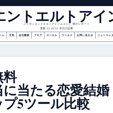
エントエルトアイ
ニッポンエントエルトアインムエント 朝のレポート
更新 22:42
16 本日の記事
ーム
天気
会社概要
ブログ
ローカル
ワールド
お問い合わせ
ニュースレ
無料
当に当たる恋愛結婚
ップ5ツール比較