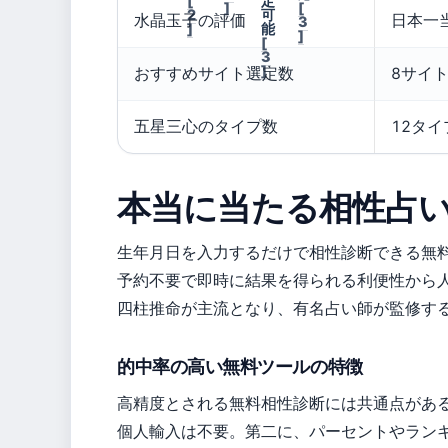
[
定
]
[
2
可
水晶玉子の評価
日本一
3
]
能
]
[
3
]
おすすめサイト選定数
8サイ
五星三心のタイプ数
12タイ
本当に当たる相性占い
生年月日を入力するだけで相性診断できる無
予約不要で即時に結果を得られる利便性から人
四柱推命が主流となり、有名占い師が監修す
的中率の高い無料ツールの特徴
高精度とされる無料相性診断には共通点があ
個人輸入は不要。第二に、パーセントやラン