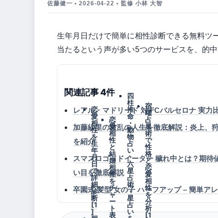
佐藤健一 • 2026-04-22 • 監修 小林 大智
生年月日だけで簡単に相性診断できる無料ツ
当たるという声が多い5つのサービスを、的
関連記事 4件
四
柱
宿
恋
推
レアル・マドリード 対 FCバルセロナ 実力
曜
愛
命
恋
占
相
・
愛
星
加藤紗里の波乱の人生を徹底解説：炎上、
性
動
相
術
を
物
性
で
を紹介
生
占
と
性
年
い
結
格
月
・
スマスロゴッドイーター 穢れ中とは？期待
婚
と
日
六
相
恋
で
星
い目を徹底解説
性
愛
詳
占
を
相
細
術
チ
性
卒園式 髪型 女の子 ハーフアップ – 簡単
診
・
ャ
を
断
星
ー
分
[1
占
ト
析
]
い
表
[1