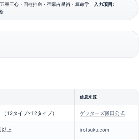
五星三心・四柱推命・宿曜占星術・算命学
入力項目:
断
信息来源
り（12タイプ×12タイプ）
ゲッターズ飯田公式
回以上
irotsuku.com