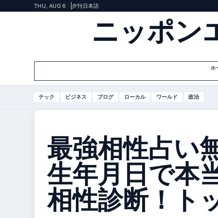
THU, AUG 6
夕刊
日本語
ニッポン
ホ
テック
ビジネス
ブログ
ローカル
ワールド
政治
最強相性占い
生年月日で本
相性診断！ト