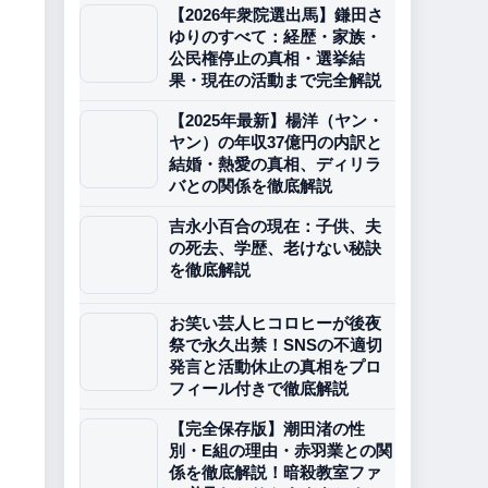
【2026年衆院選出馬】鎌田さ
ゆりのすべて：経歴・家族・
公民権停止の真相・選挙結
果・現在の活動まで完全解説
【2025年最新】楊洋（ヤン・
ヤン）の年収37億円の内訳と
結婚・熱愛の真相、ディリラ
バとの関係を徹底解説
吉永小百合の現在：子供、夫
の死去、学歴、老けない秘訣
を徹底解説
お笑い芸人ヒコロヒーが後夜
祭で永久出禁！SNSの不適切
発言と活動休止の真相をプロ
フィール付きで徹底解説
【完全保存版】潮田渚の性
別・E組の理由・赤羽業との関
係を徹底解説！暗殺教室ファ