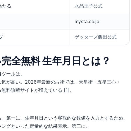
当たる
水晶玉子公式
ト
mysta.co.jp
プ
ゲッターズ飯田公式
完全無料 生年月日とは？
料ツールは、
気が高い。2026年最新の占術では、天星術・五星三心・
る無料診断サイトが増えている
[1]
。
る。第一に、生年月日という客観的な数値を入力とするため、
キングといった定量的な結果表示。第三に、