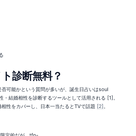
る
イト診断無料？
否可能かという質問が多いが、誕生日占いはsoul
性・結婚相性を診断するツールとして活用される [1]。
婚相性をカバーし、日本一当たるとTVで話題
[2]
。
限定的だが、tfp-