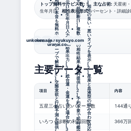
相
を
示
]
トップ無料サービス数:
5
主な占術:
天星術・
手
一
[1
相
の
括
]
性
生年月日
相性表示形式:
パーセント・詳細診
本
診
生
の
音
断
年
良
も
[1
月
い
無
]
日
・
料
複
入
悪
ホ
数
力
い
ロ
占
で
タ
unkoi.com
rensa.jp.net
a-
syukuyo.com
ス
術
即
イ
uranai.com
コ
の
結
プ
ー
相
果
を
プ
性
出
表
で
結
力
示
解
果
[
[
主要データ一覧
析
を
2
2
[
無
]
]
2
料
総
星
]
提
合
座
交
供
運
と
際
[
・
血
意
2
項目
内容
金
液
欲
]
運
型
と
予
を
の
行
約
含
組
五星三心占いのパターン数
144通
動
不
む
み
予
要
場
合
測
で
合
わ
を
即
も
せ
いろつく診断の利用回数
366万
提
時
[
対
供
鑑
3
応