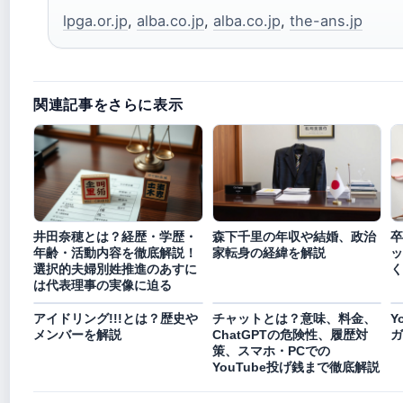
lpga.or.jp
,
alba.co.jp
,
alba.co.jp
,
the-ans.jp
関連記事をさらに表示
井田奈穂とは？経歴・学歴・
森下千里の年収や結婚、政治
卒
年齢・活動内容を徹底解説！
家転身の経緯を解説
ッ
選択的夫婦別姓推進のあすに
く
は代表理事の実像に迫る
アイドリング!!!とは？歴史や
チャットとは？意味、料金、
Y
メンバーを解説
ChatGPTの危険性、履歴対
ガ
策、スマホ・PCでの
YouTube投げ銭まで徹底解説