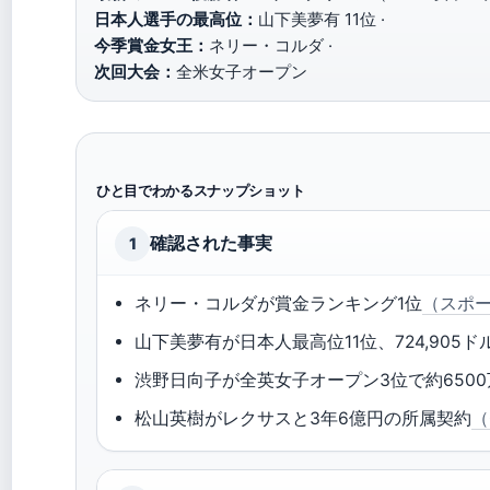
日本人選手の最高位：
山下美夢有 11位 ·
今季賞金女王：
ネリー・コルダ ·
次回大会：
全米女子オープン
ひと目でわかるスナップショット
確認された事実
1
ネリー・コルダが賞金ランキング1位
（スポ
山下美夢有が日本人最高位11位、724,905ド
渋野日向子が全英女子オープン3位で約650
松山英樹がレクサスと3年6億円の所属契約
（