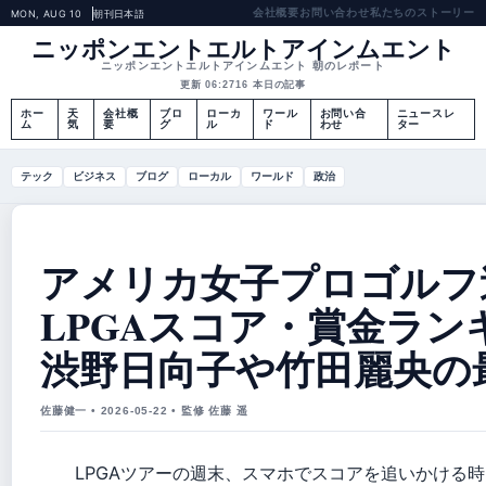
会社概要
お問い合わせ
私たちのストーリー
MON, AUG 10
朝刊
日本語
ニッポンエントエルトアインムエント
ニッポンエントエルトアインムエント 朝のレポート
更新 06:27
16 本日の記事
ホー
天
会社概
ブロ
ローカ
ワール
お問い合
ニュースレ
ム
気
要
グ
ル
ド
わせ
ター
テック
ビジネス
ブログ
ローカル
ワールド
政治
アメリカ女子プロゴルフ
LPGAスコア・賞金ラン
渋野日向子や竹田麗央の
佐藤健一 • 2026-05-22 • 監修 佐藤 遥
LPGAツアーの週末、スマホでスコアを追いかける