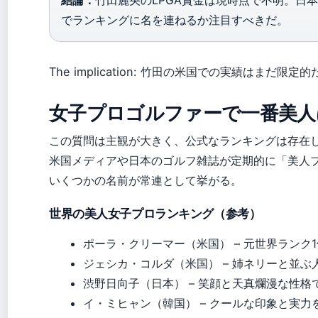
結論：
竹田麗央のLPGA賞金は現時点で不明。日
でランキングに名を連ねるか注目すべきだ。
The implication: 竹田の米国での実績はま
女子プロゴルファーで一番美人
この質問は主観が大きく、公式なランキングは存在
米国メディアや日本のゴルフ雑誌が定期的に「美人
いくつかの名前が常連として挙がる。
世界の美人女子プロランキング（参考）
ポーラ・クリーマー（米国） – 元世界ランク1位で
ジェシカ・コルダ（米国） – 姉ネリーと並ぶ人気
渋野日向子（日本） – 笑顔と天真爛漫な性格
イ・ミヒャン（韓国） – クールな印象と実力