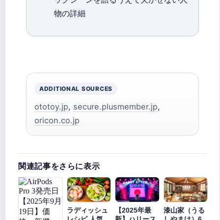
物の詳細
ADDITIONAL SOURCES
ototoy.jp
,
secure.plusmember.jp
,
oricon.co.jp
関連記事をさらに表示
ラディッシュ
【2025年最
漆山家（うる
レシピ 人気
新】ハリース
しやまけ）6