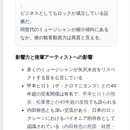
、
ビジネスとしてもロックが成立している証
拠だ。
同世代のミュージシャンが縮小傾向にある
なか、彼の観客動員力は異質と言える。
影響力と後輩アーティストへの影響
多くのミュージシャンが矢沢永吉をリスペ
クトする旨を公言している
甲本ヒロト（ザ・クロマニヨンズ）との40
年超の交友関係は有名で、
甲本ヒロトの現
在：松重豊との40年超の友情
でも語られる
内田裕也とも深い交流があり、日本のロッ
クシーンにおけるパイオニア的存在として
認識されている（
内田裕也の死因・経歴・