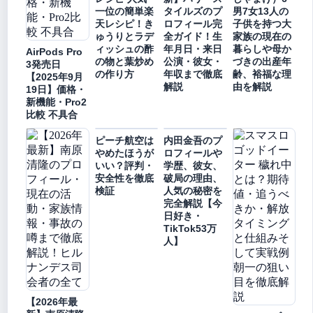
一位の簡単楽
タイルズのプ
男7女13人の
天レシピ！き
ロフィール完
子供を持つ大
ゅうりとラデ
全ガイド！生
家族の現在の
ィッシュの酢
年月日・来日
暮らしや母か
AirPods Pro
の物と葉炒め
公演・彼女・
づきの出産年
3発売日
の作り方
年収まで徹底
齢、裕福な理
【2025年9月
解説
由を解説
19日】価格・
新機能・Pro2
比較 不具合
ピーチ航空は
内田金吾のプ
やめたほうが
ロフィールや
いい？評判・
学歴、彼女、
安全性を徹底
破局の理由、
検証
人気の秘密を
完全解説【今
日好き・
TikTok53万
人】
【2026年最