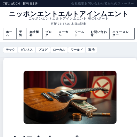
会社概要
お問い合わせ
私たちのストーリー
朝刊
日本語
THU, AUG 6
ニッポンエントエルトアインムエント
ニッポンエントエルトアインムエント 朝のレポート
更新 08:57
16 本日の記事
ホー
天
会社概
ブロ
ローカ
ワール
お問い合わ
ニュースレ
ム
気
要
グ
ル
ド
せ
ター
テック
ビジネス
ブログ
ローカル
ワールド
政治