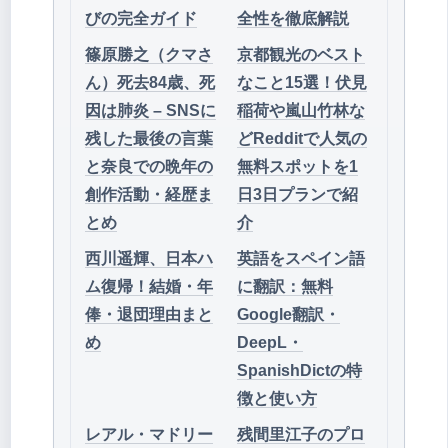
びの完全ガイド
全性を徹底解説
篠原勝之（クマさ
京都観光のベスト
ん）死去84歳、死
なこと15選！伏見
因は肺炎 – SNSに
稲荷や嵐山竹林な
残した最後の言葉
どRedditで人気の
と奈良での晩年の
無料スポットを1
創作活動・経歴ま
日3日プランで紹
とめ
介
西川遥輝、日本ハ
英語をスペイン語
ム復帰！結婚・年
に翻訳：無料
俸・退団理由まと
Google翻訳・
め
DeepL・
SpanishDictの特
徴と使い方
レアル・マドリー
残間里江子のプロ