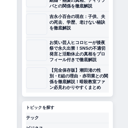
結婚・熱愛の真相、ディリラ
バとの関係を徹底解説
吉永小百合の現在：子供、夫
の死去、学歴、老けない秘訣
を徹底解説
お笑い芸人ヒコロヒーが後夜
祭で永久出禁！SNSの不適切
発言と活動休止の真相をプロ
フィール付きで徹底解説
【完全保存版】潮田渚の性
別・E組の理由・赤羽業との関
係を徹底解説！暗殺教室ファ
ン必見わかりやすくまとめ
トピックを探す
テック