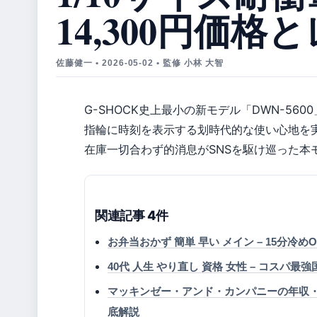
14,300円価格
佐藤健一 • 2026-05-02 • 監修 小林 大智
G-SHOCK史上最小の新モデル「DWN-560
指輪に時刻を表示する划時代的な使い心地を
在庫一切合わず的消息がSNSを駆け巡った本モ
関連記事 4件
お弁当おかず 簡単 早い メイン – 15分冷め
40代 人生 やり直し 資格 女性 – コスパ最
マッキンゼー・アンド・カンパニーの年収・
底解説