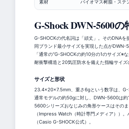
素材
バイオマス树脂・ステ
G-Shock DWN-5
G-SHOCKの代名詞は「頑丈」。そのDNA
同ブランド最小サイズを実現した点がDWN-56
「通常の“G-SHOCKの約10分の1のサイズ※
耐衝撃構造と20気圧防水を備えた指輪サイズの
サイズと形状
23.4×20×7.5mm、重さ6gという数字は
通常モデルの約50gに対し、DWN-5600は約
5600シリーズおなじみの角形ケースはその
（Impress Watch（時計専門メディア）
（Casio G-SHOCK公式）。