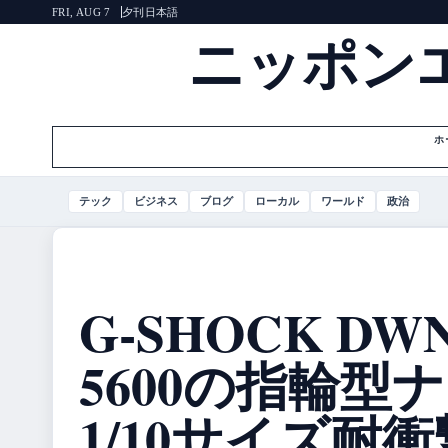
夕刊
日本語
FRI, AUG 7
ニッポン
ホ
テック
ビジネス
ブログ
ローカル
ワールド
政治
G-SHOCK DWN
5600の指輪型
1/10サイズ耐