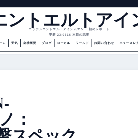
エントエルトアイ
ニッポンエントエルトアインムエント 朝のレポート
更新 23:08
16 本日の記事
ーム
天気
会社概要
ブログ
ローカル
ワールド
お問い合わせ
ニュースレ
-
ナノ：
衝撃スペック、