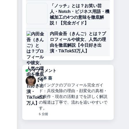
「ノッチ」とは？お笑い芸
人・Notch・ビジネス用語・機
械加工の4つの意味を徹底解
説！【完全ガイド】
内田金吾（きんご）とは？プ
ロフィールや彼女、人気の理
由を徹底解説【今日好き出
演・TikTok53万人】
ライブコメント
山本 葵
ソイングクのプロフィール完全ガイ
ド：兵役免除の理由・顔変化の真相・
代表作・現在の活動までを詳しく解説
の報道は丁寧で、流れを追いやすいで
す。
5 分前