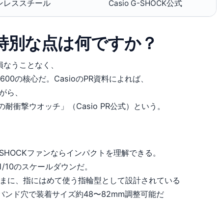
ンレススチール
Casio G-SHOCK公式
600の特別な点は何ですか？
を損なうことなく、
00の核心だ。CasioのPR資料によれば、
ながら、
耐衝撃ウオッチ」（Casio PR公式）という。
、G-SHOCKファンならインパクトを理解できる。
1/10のスケールダウンだ。
ままに、指にはめて使う指輪型として設計されている
）。バンド穴で装着サイズ約48〜82mm調整可能だ