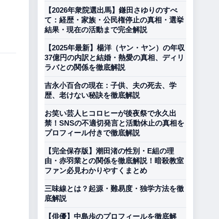
【2026年衆院選出馬】鎌田さゆりのすべ
て：経歴・家族・公民権停止の真相・選挙
結果・現在の活動まで完全解説
【2025年最新】楊洋（ヤン・ヤン）の年収
37億円の内訳と結婚・熱愛の真相、ディリ
ラバとの関係を徹底解説
吉永小百合の現在：子供、夫の死去、学
歴、老けない秘訣を徹底解説
お笑い芸人ヒコロヒーが後夜祭で永久出
禁！SNSの不適切発言と活動休止の真相を
プロフィール付きで徹底解説
【完全保存版】潮田渚の性別・E組の理
由・赤羽業との関係を徹底解説！暗殺教室
ファン必見わかりやすくまとめ
三味線とは？起源・難易度・独学方法を徹
底解説
【俳優】中島歩のプロフィールを徹底解