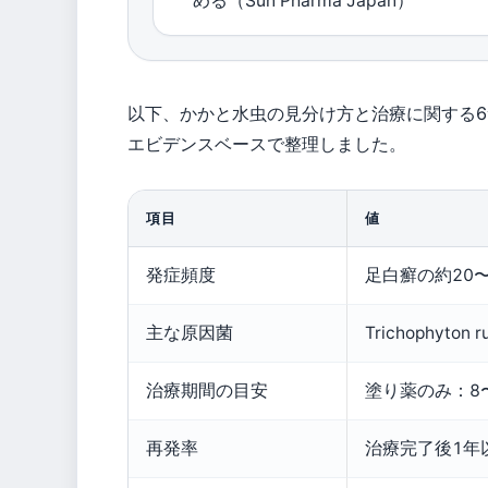
める（Sun Pharma Japan）
以下、かかと水虫の見分け方と治療に関する
エビデンスベースで整理しました。
項目
値
発症頻度
足白癬の約20
主な原因菌
Trichophy
治療期間の目安
塗り薬のみ：8〜
再発率
治療完了後1年