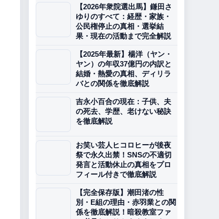
【2026年衆院選出馬】鎌田さ
ゆりのすべて：経歴・家族・
公民権停止の真相・選挙結
果・現在の活動まで完全解説
【2025年最新】楊洋（ヤン・
ヤン）の年収37億円の内訳と
結婚・熱愛の真相、ディリラ
バとの関係を徹底解説
吉永小百合の現在：子供、夫
の死去、学歴、老けない秘訣
を徹底解説
お笑い芸人ヒコロヒーが後夜
祭で永久出禁！SNSの不適切
発言と活動休止の真相をプロ
フィール付きで徹底解説
【完全保存版】潮田渚の性
別・E組の理由・赤羽業との関
係を徹底解説！暗殺教室ファ