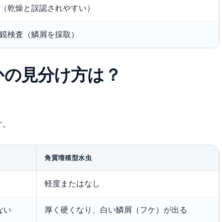
（乾燥と誤認されやすい）
鏡検査（鱗屑を採取）
かの見分け方は？
す。
角質増殖型水虫
軽度またはなし
ない
厚く硬くなり、白い鱗屑（フケ）が出る