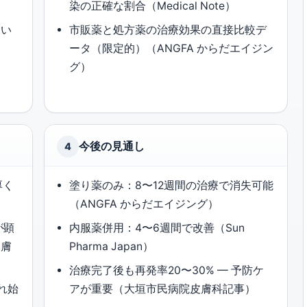
染の正確な割合（Medical Note）
ない
市販薬と処方薬の治療効果の直接比較デ
ータ（限定的）（ANGFA からだエイジン
グ）
今後の見通し
4
厚く
塗り薬のみ：8〜12週間の治療で消失可能
（ANGFA からだエイジング）
が顕
内服薬併用：4〜6週間で改善（Sun
皮膚
Pharma Japan）
治療完了後も再発率20〜30% — 予防ケ
れ始
アが重要（大垣市民病院皮膚科記事）