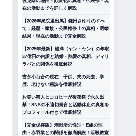
役免除の理由・顔変化の真相・代表作・現
在の活動までを詳しく解説
【2026年衆院選出馬】鎌田さゆりのすべ
て：経歴・家族・公民権停止の真相・選挙
結果・現在の活動まで完全解説
【2025年最新】楊洋（ヤン・ヤン）の年収
37億円の内訳と結婚・熱愛の真相、ディリ
ラバとの関係を徹底解説
吉永小百合の現在：子供、夫の死去、学
歴、老けない秘訣を徹底解説
お笑い芸人ヒコロヒーが後夜祭で永久出
禁！SNSの不適切発言と活動休止の真相を
プロフィール付きで徹底解説
【完全保存版】潮田渚の性別・E組の理
由・赤羽業との関係を徹底解説！暗殺教室