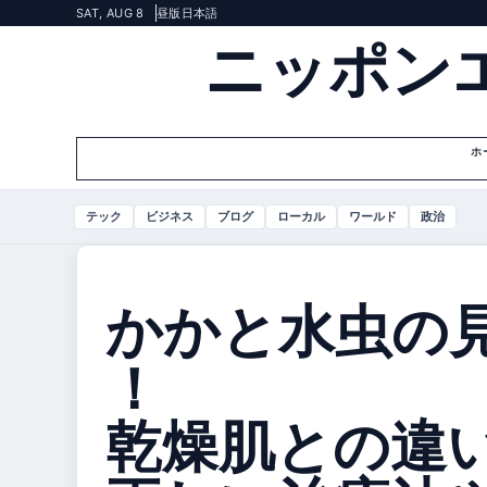
SAT, AUG 8
昼版
日本語
ニッポン
ホ
テック
ビジネス
ブログ
ローカル
ワールド
政治
かかと水虫の
！
乾燥肌との違