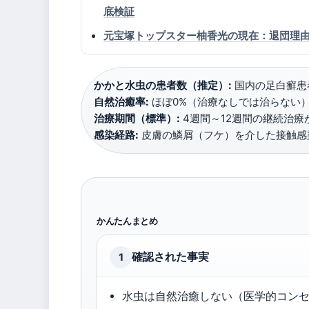
底検証
元宝塚トップスター柚香光の現在：退団理由
かかと水虫の患者数（推定）:
国内の足白癬患者
自然治癒率:
ほぼ0%（治療なしでは治らない） 
治療期間（標準）:
4週間～12週間の継続治療が
感染経路:
皮膚の鱗屑（フケ）を介した接触感
かんたんまとめ
確認された事実
1
水虫は自然治癒しない（医学的コン