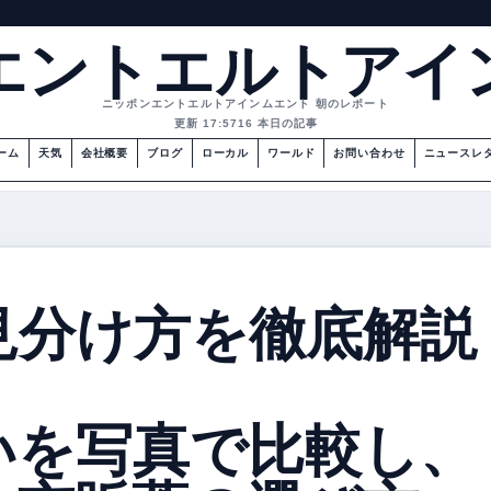
エントエルトアイ
ニッポンエントエルトアインムエント 朝のレポート
更新 17:57
16 本日の記事
ーム
天気
会社概要
ブログ
ローカル
ワールド
お問い合わせ
ニュースレ
見分け方を徹底解説
いを写真で比較し、