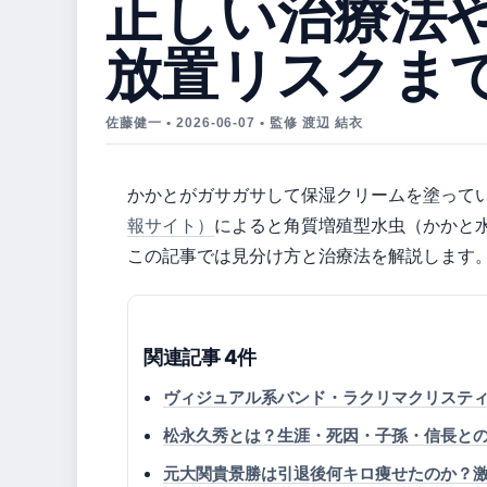
正しい治療法
放置リスクま
佐藤健一 • 2026-06-07 • 監修 渡辺 結衣
かかとがガサガサして保湿クリームを塗って
報サイト）
によると角質増殖型水虫（かかと
この記事では見分け方と治療法を解説します
関連記事 4件
ヴィジュアル系バンド・ラクリマクリスティ
松永久秀とは？生涯・死因・子孫・信長と
元大関貴景勝は引退後何キロ痩せたのか？激