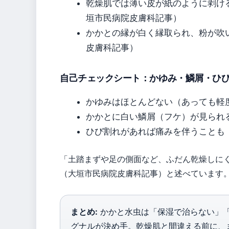
乾燥肌では薄い皮が紙のように剥け
垣市民病院皮膚科記事）
かかとの縁が白く縁取られ、粉が吹
皮膚科記事）
自己チェックシート：かゆみ・鱗屑・ひ
かゆみはほとんどない（あっても軽度）（M
かかとに白い鱗屑（フケ）が見られる（Me
ひび割れがあれば痛みを伴うことも
「土踏まずや足の側面など、ふだん乾燥しに
（大垣市民病院皮膚科記事）と述べています
まとめ:
かかと水虫は「保湿で治らない」「
グナルが決め手。乾燥肌と間違える前に、