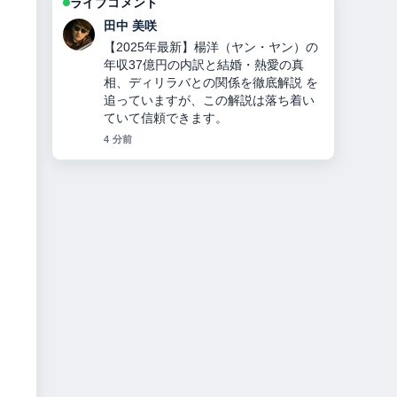
ライブコメント
中村 悠斗
ソイングクのプロフィール完全ガイ
ド：兵役免除の理由・顔変化の真相・
代表作・現在の活動までを詳しく解説
の背景説明が助かります。ライブ更新
を続けてください。
6 分前