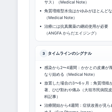
サス）（Medical Note）
角質増殖型水虫はかゆみがほとんど
（Medical Note）
治療には抗真菌薬の継続使用が必要
（ANGFA からだエイジング）
タイムラインのシグナル
3
感染から2〜4週間：かかとの皮膚が
なり始める（Medical Note）
放置した場合の3〜6ヶ月：角質増殖
著、ひび割れや痛み（大垣市民病院
科記事）
治療開始から4週間：症状改善が見ら