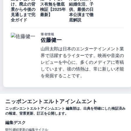
け、廃止の背
ス有無を徹底
結婚生活、子
景から今後の
検証【2025年
供、最後の日
見通しまで完
最新】
本公演まで徹
全ガイド
底解説
筆者情報
佐藤健一
山田太郎は日本のエンターテインメント業
界で活躍するライターです。映画や音楽の
レビューを中心に、多くのメディアに寄稿
しています。彼の情熱は、常に新しい才能
を発掘することです。
ニッポンエントエルトアインムエント
ニッポンエントエルトアインムエント 編集部は、出典を明確にした検証済み
の報道、背景更新、訂正を公開します。
編集デスク
朝刊 継続更新の編集サイクル