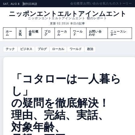
会社概要
お問い合わせ
私たちのストーリー
SAT, AUG 8
朝刊
日本語
ニッポンエントエルトアインムエント
ニッポンエントエルトアインムエント 朝のレポート
更新 02:35
16 本日の記事
ホー
天
会社概
ブロ
ローカ
ワール
お問い合
ニュースレ
ム
気
要
グ
ル
ド
わせ
ター
テック
ビジネス
ブログ
ローカル
ワールド
政治
「コタローは一人暮ら
し」
の疑問を徹底解決！
理由、完結、実話、
対象年齢、