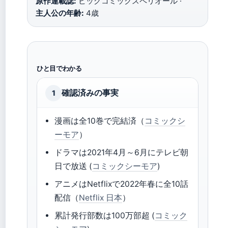
原作連載誌:
ビッグコミックスペリオール ·
主人公の年齢:
4歳
ひと目でわかる
確認済みの事実
1
漫画は全10巻で完結済（
コミックシ
ーモア
）
ドラマは2021年4月～6月にテレビ朝
日で放送 (
コミックシーモア
)
アニメはNetflixで2022年春に全10話
配信（
Netflix 日本
）
累計発行部数は100万部超 (
コミック