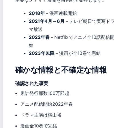
主要なメディア展開を時系列で整理します。
2018年
－漫画連載開始
2021年4月～6月
－テレビ朝日で実写ドラ
マ放送
2022年春
－Netflixでアニメ全10話配信開
始
2023年以降
－漫画が全10巻で完結
確かな情報と不確定な情報
確認された事実
累計発行部数100万部超
アニメ配信開始2022年春
ドラマ主演は横山裕
漫画全10巻で完結