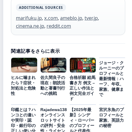
ADDITIONAL SOURCES
marifuku.jp
,
x.com
,
ameblo.jp
,
tver.jp
,
cinema.ne.jp
,
reddit.com
関連記事をさらに表示
ジョージ・ク
ルーニーのプ
ロフィールと
ヒルに噛まれ
佐久間良子の
合格祈願 絵馬
最新情報：ハ
たら？症状・
現在：朗読活
書き方 例文 –
ーフ、年収、
対処法と危険
動と著書刊行
正しい作法と
家族、健康ま
性
への挑戦
例文完全ガイ
で
ド
印鑑とは？ハ
Rajadewa138
【2025年最
宮沢氷魚のプ
ンコとの違い
オンラインス
新】シンデ
ロフィールと
や実印・認
ロットサイト
ィ・ローパー
家族、英語力
印・銀行印の
の評判・安全
のプロフィー
の秘密
正しい使い分
性・ライセン
ルと代表作、