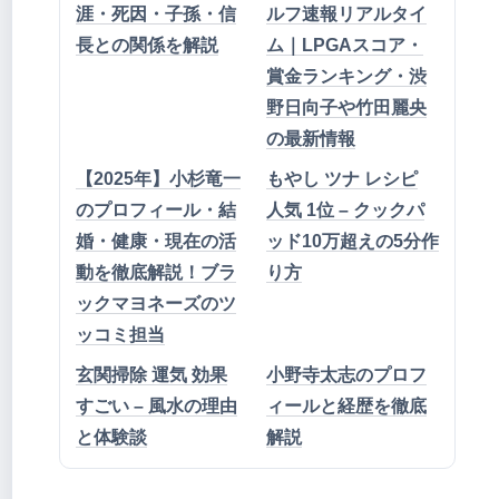
涯・死因・子孫・信
ルフ速報リアルタイ
長との関係を解説
ム｜LPGAスコア・
賞金ランキング・渋
野日向子や竹田麗央
の最新情報
【2025年】小杉竜一
もやし ツナ レシピ
のプロフィール・結
人気 1位 – クックパ
婚・健康・現在の活
ッド10万超えの5分作
動を徹底解説！ブラ
り方
ックマヨネーズのツ
ッコミ担当
玄関掃除 運気 効果
小野寺太志のプロフ
すごい – 風水の理由
ィールと経歴を徹底
と体験談
解説