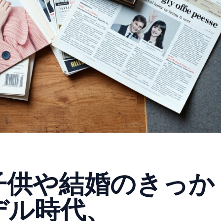
】
子供や結婚のきっか
デル時代、