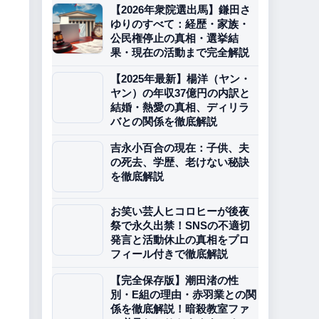
【2026年衆院選出馬】鎌田さ
ゆりのすべて：経歴・家族・
公民権停止の真相・選挙結
果・現在の活動まで完全解説
【2025年最新】楊洋（ヤン・
ヤン）の年収37億円の内訳と
結婚・熱愛の真相、ディリラ
バとの関係を徹底解説
吉永小百合の現在：子供、夫
の死去、学歴、老けない秘訣
を徹底解説
お笑い芸人ヒコロヒーが後夜
祭で永久出禁！SNSの不適切
発言と活動休止の真相をプロ
フィール付きで徹底解説
【完全保存版】潮田渚の性
別・E組の理由・赤羽業との関
係を徹底解説！暗殺教室ファ