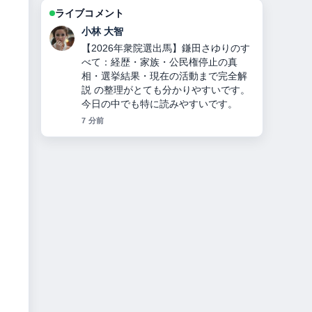
ライブコメント
田中 美咲
【2025年最新】楊洋（ヤン・ヤン）の
年収37億円の内訳と結婚・熱愛の真
相、ディリラバとの関係を徹底解説 を
追っていますが、この解説は落ち着い
ていて信頼できます。
9 分前