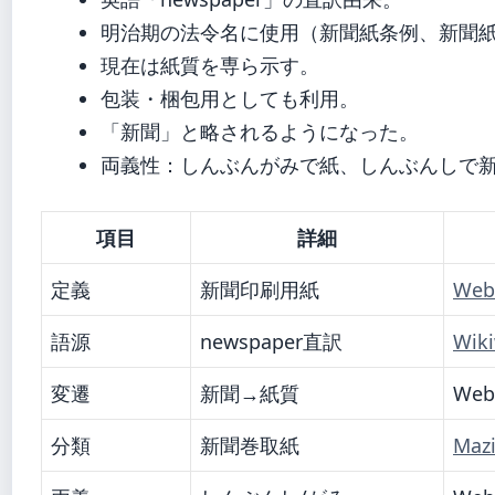
明治期の法令名に使用（新聞紙条例、新聞
現在は紙質を専ら示す。
包装・梱包用としても利用。
「新聞」と略されるようになった。
両義性：しんぶんがみで紙、しんぶんしで
項目
詳細
定義
新聞印刷用紙
Web
語源
newspaper直訳
Wik
変遷
新聞→紙質
Web
分類
新聞巻取紙
Mazi