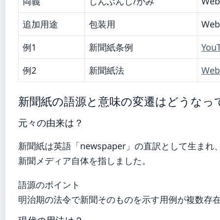
両義
しんぶんし/がみ
Web
追加用途
包装用
Web
例1
新聞紙条例
You
例2
新聞紙法
Web
新聞紙の語源と意味の変遷はどうなっ
元々の由来は？
新聞紙は英語「newspaper」の直訳として生まれ
新聞メディア自体を指しました。
語源のポイント
明治期の法令で新聞そのものを示す用例が複数存