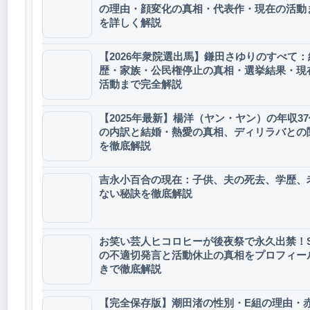
の理由・顔変化の真相・代表作・現在の活動
を詳しく解説
【2026年衆院選出馬】鎌田さゆりのすべて：
歴・家族・公民権停止の真相・選挙結果・現
活動まで完全解説
【2025年最新】楊洋（ヤン・ヤン）の年収3
の内訳と結婚・熱愛の真相、ディリラバとの
を徹底解説
吉永小百合の現在：子供、夫の死去、学歴、
ない秘訣を徹底解説
お笑い芸人ヒコロヒーが後夜祭で永久出禁！S
の不適切発言と活動休止の真相をプロフィー
きで徹底解説
【完全保存版】潮田渚の性別・E組の理由・