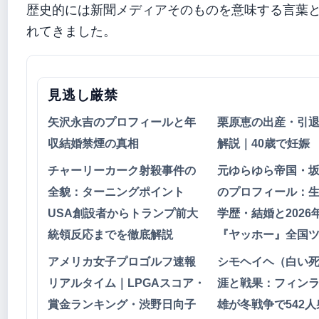
歴史的には新聞メディアそのものを意味する言葉
れてきました。
見逃し厳禁
矢沢永吉のプロフィールと年
栗原恵の出産・引
収結婚禁煙の真相
解説｜40歳で妊娠
チャーリーカーク射殺事件の
元ゆらゆら帝国・
全貌：ターニングポイント
のプロフィール：
USA創設者からトランプ前大
学歴・結婚と2026
統領反応までを徹底解説
『ヤッホー』全国
アメリカ女子プロゴルフ速報
シモヘイヘ（白い
リアルタイム｜LPGAスコア・
涯と戦果：フィン
賞金ランキング・渋野日向子
雄が冬戦争で542