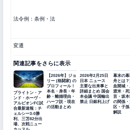
法令例：条例・法
変遷
関連記事をさらに表示
【2026年】ジョ
2026年2月25日
幕末の幕
リー (格闘家) の
日本 ニュース
舟とは？
プロフィール！
主要な出来事と
血開城・
本名・身長・年
詳細まとめ 国会
渡米・死
ブライトン・ア
齢・離婚理由・
本会議 中国輸出
言・坂本
ンド・ホーヴ・
ハーフ説・現在
禁止 日銀利上げ
の関係・
アルビオンFC試
の活動まとめ
区・子孫
合最新速報：チ
解説
ェルシー3-0勝
利、三笘82分出
場、次戦ニュー
カッスル