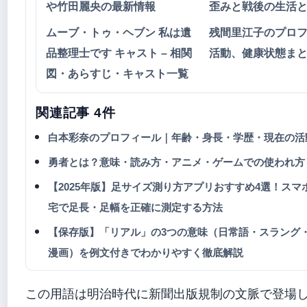
や竹田麗央の最新情報
歪みと戦後の生活
ムーブ・トゥ・ヘブン 私は遺
残間里江子のプロ
品整理士です キャスト – 相関
活動、健康状態ま
図・あらすじ・キャスト一覧
関連記事 4件
白本彩奈のプロフィール｜年齢・身長・学歴・現在の活
勇者とは？意味・読み方・アニメ・ゲームでの使われ方
【2025年版】足サイズ測り方アプリおすすめ4選！スマ
宅で足長・足幅を正確に測定する方法
【保存版】「リアル」の3つの意味（日常語・スラング
漫画）を例文付きでわかりやすく徹底解説
この用語は明治時代に新聞出版規制の文脈で登場