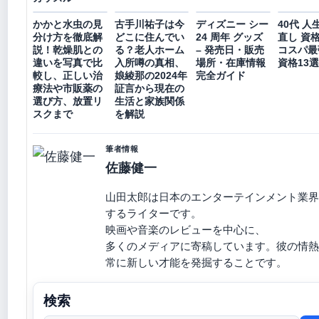
かかと水虫の見
古手川祐子は今
ディズニー シー
40代 人
分け方を徹底解
どこに住んでい
24 周年 グッズ
直し 資格
説！乾燥肌との
る？老人ホーム
– 発売日・販売
コスパ最
違いを写真で比
入所噂の真相、
場所・在庫情報
資格13選
較し、正しい治
娘綾那の2024年
完全ガイド
療法や市販薬の
証言から現在の
選び方、放置リ
生活と家族関係
スクまで
を解説
筆者情報
佐藤健一
山田太郎は日本のエンターテインメント業界
するライターです。
映画や音楽のレビューを中心に、
多くのメディアに寄稿しています。彼の情熱
常に新しい才能を発掘することです。
検索