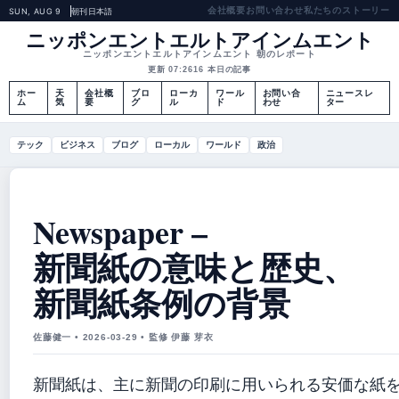
会社概要
お問い合わせ
私たちのストーリー
SUN, AUG 9
朝刊
日本語
ニッポンエントエルトアインムエント
ニッポンエントエルトアインムエント 朝のレポート
更新 07:26
16 本日の記事
ホー
天
会社概
ブロ
ローカ
ワール
お問い合
ニュースレ
ム
気
要
グ
ル
ド
わせ
ター
テック
ビジネス
ブログ
ローカル
ワールド
政治
Newspaper –
新聞紙の意味と歴史、
新聞紙条例の背景
佐藤健一 • 2026-03-29 • 監修 伊藤 芽衣
新聞紙は、主に新聞の印刷に用いられる安価な紙