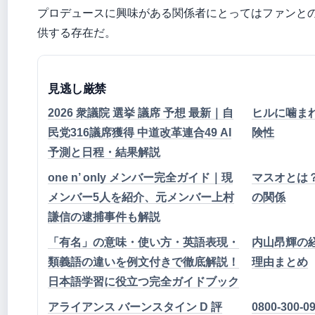
プロデュースに興味がある関係者にとってはファンと
供する存在だ。
見逃し厳禁
2026 衆議院 選挙 議席 予想 最新｜自
ヒルに噛ま
民党316議席獲得 中道改革連合49 AI
険性
予測と日程・結果解説
one n’ only メンバー完全ガイド｜現
マスオとは
メンバー5人を紹介、元メンバー上村
の関係
謙信の逮捕事件も解説
「有名」の意味・使い方・英語表現・
内山昂輝の
類義語の違いを例文付きで徹底解説！
理由まとめ
日本語学習に役立つ完全ガイドブック
アライアンス バーンスタイン D 評
0800-30