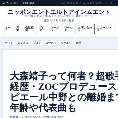
会社概要
お問い合わせ
私たちのストーリー
朝刊
日本語
MON, AUG 10
ニッポンエントエルトアインムエント
ニッポンエントエルトアインムエント 朝のレポート
更新 04:04
16 本日の記事
ホー
天
会社概
ブロ
ローカ
ワール
お問い合わ
ニュースレ
ム
気
要
グ
ル
ド
せ
ター
テック
ビジネス
ブログ
ローカル
ワールド
政治
大森靖子って何者？超歌
経歴・ZOCプロデュース
ピエール中野との離婚ま
年齢や代表曲も
佐藤健一 • 2026-06-27 • 監修 伊藤 芽衣