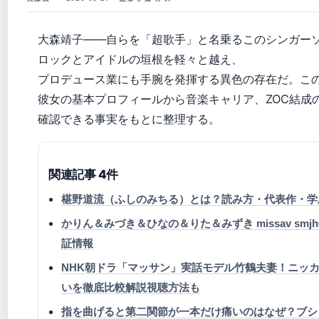
大森靖子——自らを「超歌手」と名乗るこのシンガー
ロックとアイドルの垣根を軽々と越え、
プロデュース業にも手腕を発揮する異色の存在だ。こ
彼女の基本プロフィールから音楽キャリア、ZOC結成
確認できる事実をもとに整理する。
関連記事 4件
椹野道流（ふしのみちる）とは？読み方・代表作・学
かりん＆みづき＆ひなの＆りた＆みずき missav smjh0
証情報
NHK朝ドラ「マッサン」実話モデル竹鶴夫妻！ニッ
いを徹底比較解説視聴方法も
指を曲げると第二関節が一本だけ痛いのはなぜ？ブシ