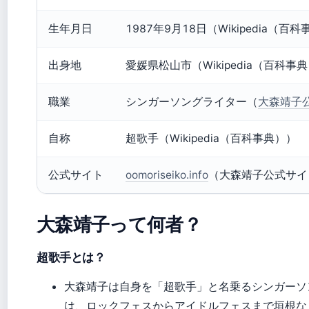
生年月日
1987年9月18日（Wikipedia（百
出身地
愛媛県松山市（Wikipedia（百科事
職業
シンガーソングライター（
大森靖子
自称
超歌手（Wikipedia（百科事典））
公式サイト
oomoriseiko.info
（大森靖子公式サイ
大森靖子って何者？
超歌手とは？
大森靖子は自身を「超歌手」と名乗るシンガーソ
は、ロックフェスからアイドルフェスまで垣根な