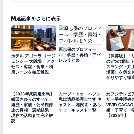
関連記事をさらに表示
原志保のプロフィー
ル・学歴・再婚・アパ
ホテル アゴーラ リージ
【保存版】「
レルまとめ
ェンシー 大阪堺 – アク
の3つの意味
セス・客室・食事・利
スラング・井
用シーンを徹底解説
漫画）を例文
かりやすく徹
【2026年衆院選出馬】
ムーブ・トゥ・ヘブン
元フジテレビ
鎌田さゆりのすべて：
私は遺品整理士です キ
サー平井理央
経歴・家族・公民権停
ャスト – 相関図・あら
VIVID CAC
止の真相・選挙結果・
すじ・キャスト一覧
婚・子育て・
現在の活動まで完全解
【2025年】
説