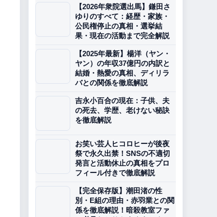
【2026年衆院選出馬】鎌田さ
ゆりのすべて：経歴・家族・
公民権停止の真相・選挙結
果・現在の活動まで完全解説
【2025年最新】楊洋（ヤン・
ヤン）の年収37億円の内訳と
結婚・熱愛の真相、ディリラ
バとの関係を徹底解説
吉永小百合の現在：子供、夫
の死去、学歴、老けない秘訣
を徹底解説
お笑い芸人ヒコロヒーが後夜
祭で永久出禁！SNSの不適切
発言と活動休止の真相をプロ
フィール付きで徹底解説
【完全保存版】潮田渚の性
別・E組の理由・赤羽業との関
係を徹底解説！暗殺教室ファ