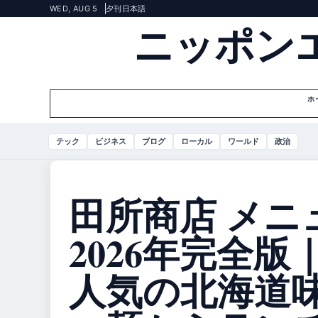
WED, AUG 5
夕刊
日本語
ニッポン
ホ
テック
ビジネス
ブログ
ローカル
ワールド
政治
田所商店 メニ
2026年完全版
人気の北海道