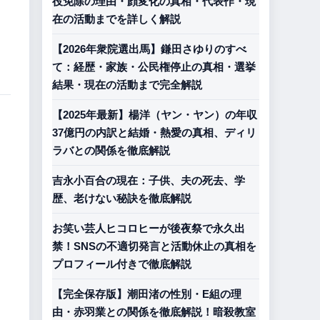
役免除の理由・顔変化の真相・代表作・現
在の活動までを詳しく解説
【2026年衆院選出馬】鎌田さゆりのすべ
て：経歴・家族・公民権停止の真相・選挙
結果・現在の活動まで完全解説
【2025年最新】楊洋（ヤン・ヤン）の年収
37億円の内訳と結婚・熱愛の真相、ディリ
ラバとの関係を徹底解説
吉永小百合の現在：子供、夫の死去、学
歴、老けない秘訣を徹底解説
お笑い芸人ヒコロヒーが後夜祭で永久出
禁！SNSの不適切発言と活動休止の真相を
プロフィール付きで徹底解説
【完全保存版】潮田渚の性別・E組の理
由・赤羽業との関係を徹底解説！暗殺教室