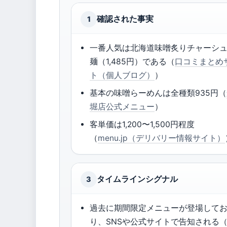
確認された事実
1
一番人気は北海道味噌炙りチャーシ
麺（1,485円）である（
口コミまとめ
ト（個人ブログ）
）
基本の味噌らーめんは全種類935円（
堀店公式メニュー
）
客単価は1,200〜1,500円程度
（
menu.jp（デリバリー情報サイト）
タイムラインシグナル
3
過去に期間限定メニューが登場して
り、SNSや公式サイトで告知される