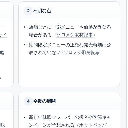
不明な点
2
ュー
店舗ごとに一部メニューや価格が異なる
サイ
場合がある（
ソロメシ取材記事
）
期間限定メニューの正確な発売時期は公
船
表されていない (
ソロメシ取材記事
)
）
今後の展開
4
お
新しい味噌フレーバーの投入や季節キャ
（
味
ンペーンが予想される（
ホットペッパー