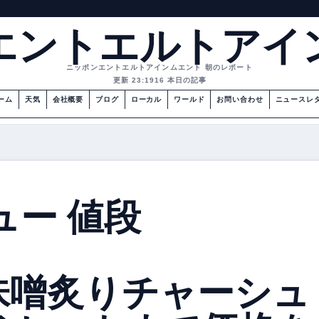
エントエルトアイ
ニッポンエントエルトアインムエント 朝のレポート
更新 23:19
16 本日の記事
ーム
天気
会社概要
ブログ
ローカル
ワールド
お問い合わせ
ニュースレ
ュー 値段
｜
味噌炙りチャーシュ