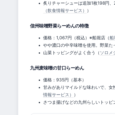
炙りチャーシューは追加1枚198円、2
（飲食情報サービス）
）
信州味噌野菜らーめんの特徴
価格：1,067円（税込）※船堀店（
船
やや濃口の中辛味噌を使用。野菜た
山菜トッピングがよく合う（
ソロメ
九州麦味噌の甘口らーめん
価格：935円（基本）
甘みがありマイルドな味わいで、女
情報サービス）
）
さつま揚げなどの九州らしいトッピ