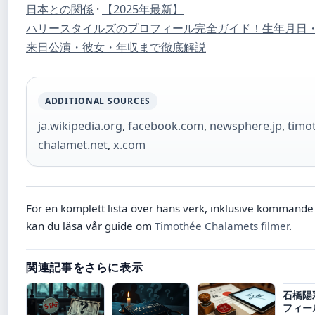
日本との関係
·
【2025年最新】
ハリースタイルズのプロフィール完全ガイド！生年月日
来日公演・彼女・年収まで徹底解説
ADDITIONAL SOURCES
ja.wikipedia.org
,
facebook.com
,
newsphere.jp
,
timo
chalamet.net
,
x.com
För en komplett lista över hans verk, inklusive kommande 
kan du läsa vår guide om
Timothée Chalamets filmer
.
関連記事をさらに表示
石橋陽
フィー