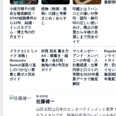
最新情
小保方晴子の現
怪物（映画・漫
印鑑とは？ハン
在を徹底解説！
画）の謎と考察
コとの違いや実
STAP細胞事件か
まとめ｜あらす
印・認印・銀行
ら12年、結婚・
じ
印の正しい使い
インスタグラ
分け、廃止の背
ム・博士号の行
景から今後の見
方まで！
通しまで完全ガ
イド
ドラクエ1 2 リメ
封筒 宛名 書き方
マッキンゼー・
Rajad
イク 攻略 |
A4 – 横書き・縦
アンド・カンパ
ンライ
Nintendo
書き・会社宛・
ニーの年収・入
トサイ
Switch版取り返
無地の角2号完全
社難易度・仕事
判・安
しのつかない要
ガイド
内容と口コミの
イセン
素と裏ボス完全
実態を2025年最
徹底検証
ガイド
新データで徹底
年最新
解説
筆者情報
佐藤健一
山田太郎は日本のエンターテインメント業界
るライターです。映画や音楽のレビューを中