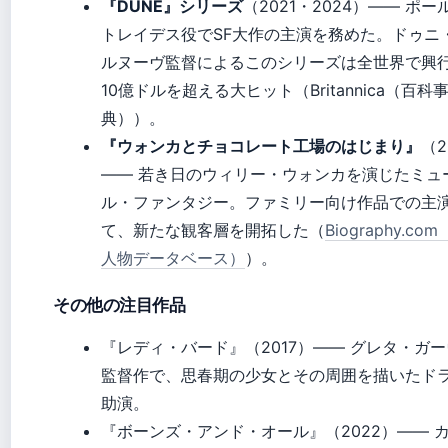
『DUNE』シリーズ
（2021・2024）—— ポー
トレイデス役でSF大作の主演を務めた。ドゥニ
ルヌーヴ監督によるこのシリーズは全世界で興
10億ドルを超える大ヒット（Britannica（百科
典））。
『ウォンカとチョコレート工場のはじまり』
（2
—— 若き日のウィリー・ウォンカを演じたミュ
ル・ファンタジー。ファミリー向け作品での主
て、新たな観客層を開拓した（
Biography.co
人物データベース）
）。
その他の注目作品
『レディ・バード』（2017）—— グレタ・ガ
監督作で、思春期の少女とその周囲を描いたド
助演。
『ボーンズ・アンド・オール』（2022）—— 