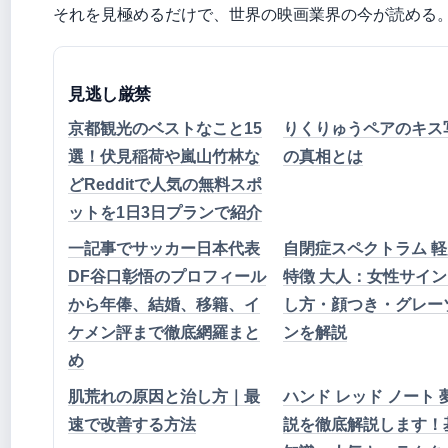
それを見極めるだけで、世界の映画業界の今が読める
見逃し厳禁
京都観光のベストなこと15
りくりゅうペアのキス
選！伏見稲荷や嵐山竹林な
の真相とは
どRedditで人気の無料スポ
ットを1日3日プランで紹介
一記事でサッカー日本代表
自閉症スペクトラム 軽
DF谷口彰悟のプロフィール
特徴 大人：女性サイ
から年俸、結婚、移籍、イ
し方・顔つき・グレー
ケメン評まで徹底網羅まと
ンを解説
め
肌荒れの原因と治し方｜最
ハンド レッド ノート 
速で改善する方法
説を徹底解説します！