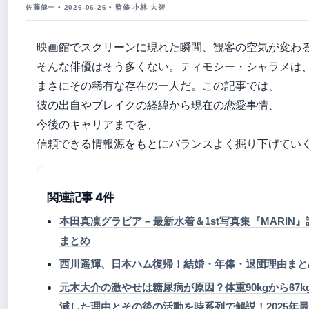
佐藤健一 • 2026-06-26 • 監修 小林 大智
映画館でスクリーンに現れた瞬間、観客の空気が変わ
そんな俳優はそう多くない。ティモシー・シャラメは
まさにその稀有な存在の一人だ。この記事では、
彼の出自やブレイクの経緯から現在の恋愛事情、
今後のキャリアまでを、
信頼できる情報源をもとにバランスよく掘り下げてい
関連記事 4件
本田真凜グラビア – 最新水着＆1st写真集『MARIN
まとめ
西川遥輝、日本ハム復帰！結婚・年俸・退団理由まと
元木大介の激やせは糖尿病が原因？体重90kgから67k
減した理由とその後の活動を時系列で解説！2025年