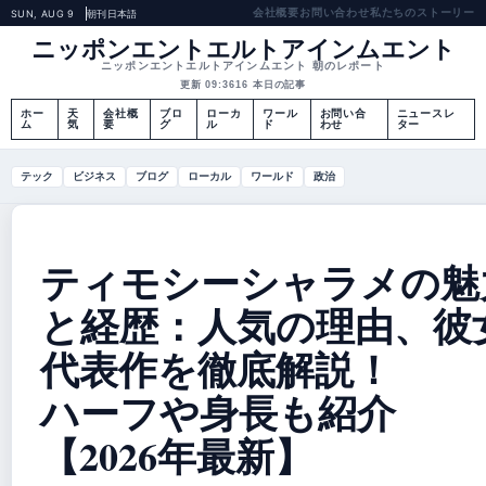
会社概要
お問い合わせ
私たちのストーリー
SUN, AUG 9
朝刊
日本語
ニッポンエントエルトアインムエント
ニッポンエントエルトアインムエント 朝のレポート
更新 09:36
16 本日の記事
ホー
天
会社概
ブロ
ローカ
ワール
お問い合
ニュースレ
ム
気
要
グ
ル
ド
わせ
ター
テック
ビジネス
ブログ
ローカル
ワールド
政治
ティモシーシャラメの魅
と経歴：人気の理由、彼
代表作を徹底解説！
ハーフや身長も紹介
【2026年最新】