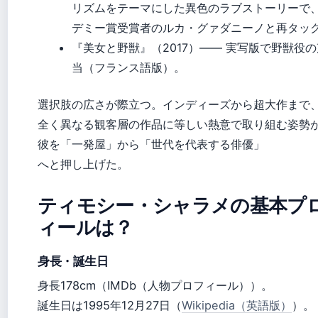
リズムをテーマにした異色のラブストーリーで
デミー賞受賞者のルカ・グァダニーノと再タッ
『美女と野獣』（2017）—— 実写版で野獣役
当（フランス語版）。
選択肢の広さが際立つ。インディーズから超大作まで
全く異なる観客層の作品に等しい熱意で取り組む姿勢
彼を「一発屋」から「世代を代表する俳優」
へと押し上げた。
ティモシー・シャラメの基本プ
ィールは？
身長・誕生日
身長178cm（IMDb（人物プロフィール））。
誕生日は1995年12月27日（
Wikipedia（英語版）
）。