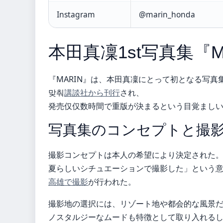
Instagram
@marin_honda
本田真凜1st写真集『M
『MARIN』は、本田真凜にとって初となる写真
맞춰
講談社から刊行
され、
発売仅仅数時間で重版が決まるという目覚まし
写真集のコンセプトと撮
撮影コンセプトは本人の希望により決定された。「
夏らしいシチュエーションで撮影した」という
高雄で撮影
が行われた。
撮影地の選択には、リゾート地や都会的な風景
ノスタルジーなムードも特徴として取り入れる