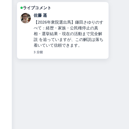
ライブコメント
伊藤 芽衣
【2025年最新】楊洋（ヤン・ヤン）の
年収37億円の内訳と結婚・熱愛の真
相、ディリラバとの関係を徹底解説 の
背景説明が助かります。ライブ更新を
続けてください。
5 分前