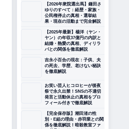
【2026年衆院選出馬】鎌田さ
ゆりのすべて：経歴・家族・
公民権停止の真相・選挙結
果・現在の活動まで完全解説
【2025年最新】楊洋（ヤン・
ヤン）の年収37億円の内訳と
結婚・熱愛の真相、ディリラ
バとの関係を徹底解説
吉永小百合の現在：子供、夫
の死去、学歴、老けない秘訣
を徹底解説
お笑い芸人ヒコロヒーが後夜
祭で永久出禁！SNSの不適切
発言と活動休止の真相をプロ
フィール付きで徹底解説
【完全保存版】潮田渚の性
別・E組の理由・赤羽業との関
係を徹底解説！暗殺教室ファ