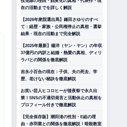
役免除の理由・顔変化の真相・代表作・現
在の活動までを詳しく解説
【2026年衆院選出馬】鎌田さゆりのすべ
て：経歴・家族・公民権停止の真相・選挙
結果・現在の活動まで完全解説
【2025年最新】楊洋（ヤン・ヤン）の年収
37億円の内訳と結婚・熱愛の真相、ディリ
ラバとの関係を徹底解説
吉永小百合の現在：子供、夫の死去、学
歴、老けない秘訣を徹底解説
お笑い芸人ヒコロヒーが後夜祭で永久出
禁！SNSの不適切発言と活動休止の真相を
プロフィール付きで徹底解説
【完全保存版】潮田渚の性別・E組の理
由・赤羽業との関係を徹底解説！暗殺教室