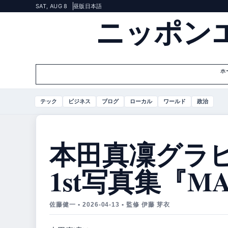
SAT, AUG 8
昼版
日本語
ニッポン
ホ
テック
ビジネス
ブログ
ローカル
ワールド
政治
本田真凜グラビ
1st写真集『M
佐藤健一 • 2026-04-13 • 監修 伊藤 芽衣