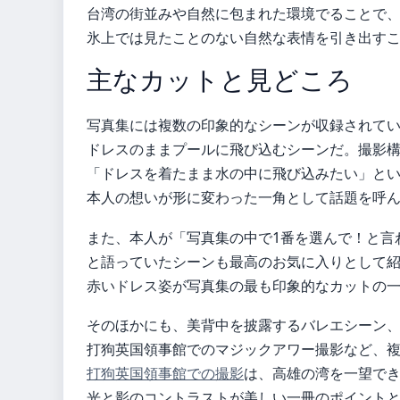
台湾の街並みや自然に包まれた環境でることで
氷上では見たことのない自然な表情を引き出す
主なカットと見どころ
写真集には複数の印象的なシーンが収録されて
ドレスのままプールに飛び込むシーンだ。撮影
「ドレスを着たまま水の中に飛び込みたい」と
本人の想いが形に変わった一角として話題を呼
また、本人が「写真集の中で1番を選んで！と言
と語っていたシーンも最高のお気に入りとして
赤いドレス姿が写真集の最も印象的なカットの
そのほかにも、美背中を披露するバレエシーン
打狗英国領事館でのマジックアワー撮影など、
打狗英国領事館での撮影
は、高雄の湾を一望で
光と影のコントラストが美しい一冊のポイント