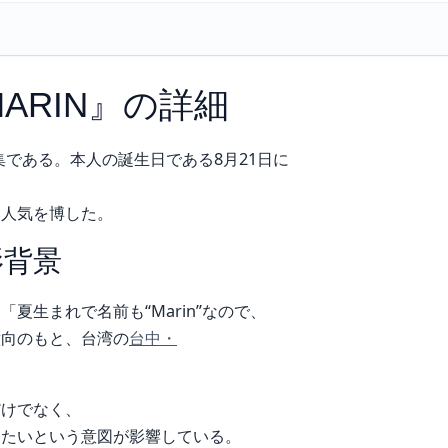
ARIN』の詳細
集である。本人の誕生日である8月21日に
い人気を博した。
影背景
夏生まれで名前も“Marin”なので、
意向のもと、台湾の
台中・
だけでなく、
したいという意図が影響している。