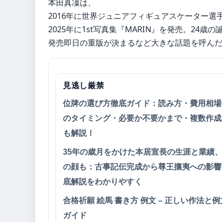
本田真凜は、
2016年に世界ジュニアフィギュアスケーター
2025年に1st写真集『MARIN』を発売。24歳
発売即日の重版が決まるなど大きな話題を呼ん
見逃し厳禁
位牌の選び方徹底ガイド：読み方・費用相場
のタイミング・必要か不要かまで・複数作成
も解説！
35年の歳月をかけた本居宣長の生涯と業績
の顔も：古事記伝完成から尊王攘夷への影響
底解説をわかりやすく
合格祈願 絵馬 書き方 例文 – 正しい作法と
ガイド