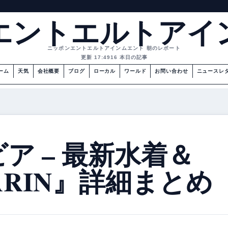
エントエルトアイ
ニッポンエントエルトアインムエント 朝のレポート
更新 17:49
16 本日の記事
ーム
天気
会社概要
ブログ
ローカル
ワールド
お問い合わせ
ニュースレ
ア – 最新水着＆
ARIN』詳細まとめ