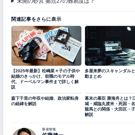
未開の砂宮 拠点27の難易度は？
関連記事をさらに表示
【2025年最新】松嶋菜々子の子供や
多屋来夢のスキャンダル
結婚のきっかけ、前職のモデル時
動まとめ
代、ドーベルマン事件まで詳しく解
説
森下千里の年収や結婚、政治家転身
幕末の幕臣 勝海舟とは？
の経緯を解説
城・咸臨丸渡米・死因・
龍馬との関係・大田区・
解説
筆者情報