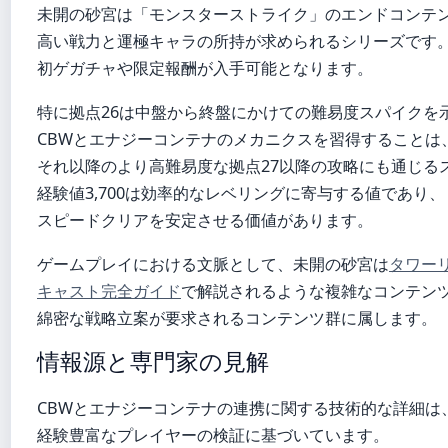
未開の砂宮は「モンスターストライク」のエンドコンテ
高い戦力と運極キャラの所持が求められるシリーズです
初ゲガチャや限定報酬が入手可能となります。
特に拠点26は中盤から終盤にかけての難易度スパイクを
CBWとエナジーコンテナのメカニクスを習得することは
それ以降のより高難易度な拠点27以降の攻略にも通じる
経験値3,700は効率的なレベリングに寄与する値であり、
スピードクリアを安定させる価値があります。
ゲームプレイにおける文脈として、未開の砂宮は
タワー
キャスト完全ガイド
で解説されるような複雑なコンテン
綿密な戦略立案が要求されるコンテンツ群に属します。
情報源と専門家の見解
CBWとエナジーコンテナの連携に関する技術的な詳細は
経験豊富なプレイヤーの検証に基づいています。