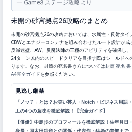
— Game8 ステージ攻略より
未開の砂宮拠点26攻略のまとめ
未開の砂宮拠点26の攻略においては、水属性・反射タイ
CBWとエナジーコンテナを組み合わせたルート設計が成
反減速壁、AW、反魔法陣の三種のアビリティを確保し、
24ターン以内のスピードクリアを目指す際はシールドへ
ります。なお、封筒の宛名書き方については
封筒 宛名 
A4完全ガイド
を参照ください。
見逃し厳禁
「ノッチ」とは？お笑い芸人・Notch・ビジネス用語
工の4つの意味を徹底解説！【完全ガイド】
【俳優】中島歩のプロフィールを徹底解説！生年月日
身長・国木田独歩との関係・代表作・結婚の有無まで