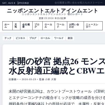
会社概要
お問い合わせ
私たちのストーリー
SAT, AUG 8
夕刊
日本語
ニッポンエントエルトアインムエント
ニッポンエントエルトアインムエント 朝のレポート
更新 23:20
16 本日の記事
ホー
天
会社概
ブロ
ローカ
ワール
お問い合
ニュースレ
ム
気
要
グ
ル
ド
わせ
ター
テック
ビジネス
ブログ
ローカル
ワールド
政治
未開の砂宮 拠点26 モンス
水反射適正編成とCBW
佐藤健一 • 2026-03-29 • 監修 小林 大智
未開の砂宮拠点26は、カウントブーストウォール（CBW
とエナジーコンテナの複合ギミックが攻略の成否を分け
挑戦条件は運極5体以上の所持が必須で、水属性・反射