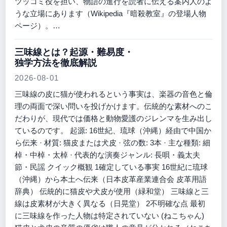
ツッコミ役を担い、物語の進行を読者に伝える案内人のよ
うな立場にあります（Wikipedia『暗殺教室』の登場人物
ページ）。…
三味線とは？起源・難易度・
独学方法を徹底解説
2026-08-01
三味線の皮に猫が使われるという事実は、楽器の音色と倫
理の両面で深い問いを投げかけます。伝統的な素材へのこ
だわりが、現代では価格と動物愛護のジレンマを生み出し
ているのです。 起源: 16世紀、琉球（沖縄）経由で中国か
ら伝来 · 材質: 猫皮または犬皮 · 弦の数: 3本 · 主な種類: 細
棹・中棹・太棹 · 代表的な演奏ジャンル: 長唄・義太夫
節・民謡 クイック概観 1確定している事実 16世紀に琉球
（沖縄）から本土へ伝来（日本皮革産業連合会 皮革用語
辞典） 伝統的に猫皮や犬皮が使用（緑和堂） 三味線と三
線は皮素材が大きく異なる（日晃堂） 2不明確な点 最初
に三味線を作った人物は特定されていない (ねこちゃん)