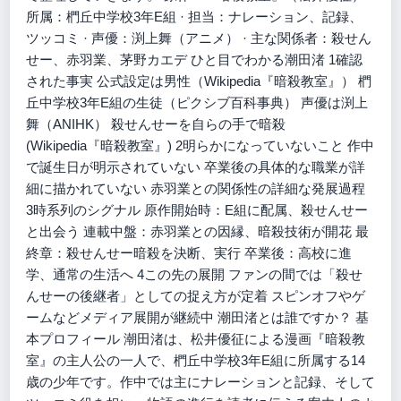
所属：椚丘中学校3年E組 · 担当：ナレーション、記録、
ツッコミ · 声優：渕上舞（アニメ） · 主な関係者：殺せん
せー、赤羽業、茅野カエデ ひと目でわかる潮田渚 1確認
された事実 公式設定は男性（Wikipedia『暗殺教室』） 椚
丘中学校3年E組の生徒（ピクシブ百科事典） 声優は渕上
舞（ANIHK） 殺せんせーを自らの手で暗殺
(Wikipedia『暗殺教室』) 2明らかになっていないこと 作中
で誕生日が明示されていない 卒業後の具体的な職業が詳
細に描かれていない 赤羽業との関係性の詳細な発展過程
3時系列のシグナル 原作開始時：E組に配属、殺せんせー
と出会う 連載中盤：赤羽業との因縁、暗殺技術が開花 最
終章：殺せんせー暗殺を決断、実行 卒業後：高校に進
学、通常の生活へ 4この先の展開 ファンの間では「殺せ
んせーの後継者」としての捉え方が定着 スピンオフやゲ
ームなどメディア展開が継続中 潮田渚とは誰ですか？ 基
本プロフィール 潮田渚は、松井優征による漫画『暗殺教
室』の主人公の一人で、椚丘中学校3年E組に所属する14
歳の少年です。作中では主にナレーションと記録、そして