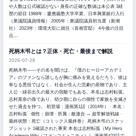
や人数は公式確認がない 身長の正確な数値は未公表 3経
歴の節目 1988年：慶應義塾大学卒業、日本興業銀行入行
（衆議院議員情報） 2005年：衆議院議員初当選（新潮
社） 2023年：環境大臣に就任（首相官邸） 4今後の注目
点…
死柄木弔とは？正体・死亡・最後まで解説
2026-07-28
死柄木弔――その名を聞けば、『僕のヒーローアカデミ
ア』のファンなら誰しもが胸に痛みを覚えるだろう。彼は
単なる悪役ではなく、社会が生んだ悲劇の産物であり、主
人公・緑谷出久の最大の宿敵でもある。本名は志村転弧。
志村菜奈の孫であり、幼少期に自らの個性で家族を全滅さ
せた過去を持つ。 初登場：漫画第1話（2014年） · 本名：
志村転弧 · 個性：崩壊 · 所属：敵連合 → 超常解放戦線 ·
最終状態：死亡（コミックス最終巻） 死柄木弔のスナッ
プショット 1確認された事実 本名は志村転弧（My Hero
Academia Wiki（ファンコミュニティ）） 漫画第423話で