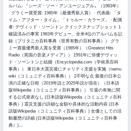
ルバム: 『シーズ・ソー・アンユージュアル』（1983年）
· グラミー賞受賞: 1985年（最優秀新人賞） · 代表曲: 「タ
イム・アフター・タイム」「トゥルー・カラーズ」 · 配偶
者: デヴィッド・ソーントン クイックスナップショット 1
確認済みの事実 1983年デビュー、全米4位のアルバムを記
録（ブリタニカ百科事典（世界有数の百科事典）） グラ
ミー賞最優秀新人賞を受賞（1985年）（Greatest Hits
Radio（英国の音楽メディア）） 1991年に俳優デヴィッ
ド・ソーントンと結婚（Encyclopedia.com（学術系百科
事典）） 東日本大震災後にチャリティ支援を実施（namu
wiki（コミュニティ百科事典）） 2不明な点 最後の日本公
演の正確な日程（2019年説と2025年説が混在）（日本語
版Wikipedia（コミュニティ百科事典）） 引退の有無に関
する公式発表なし (日本語版Wikipedia（コミュニティ百科
事典）) 震災支援の詳細な金額や具体的な活動内容 (日本
語版Wikipedia（コミュニティ百科事典）) 女優としての活
動履歴の詳細 (日本語版Wikipedia（コミュニティ百科事
典）)…