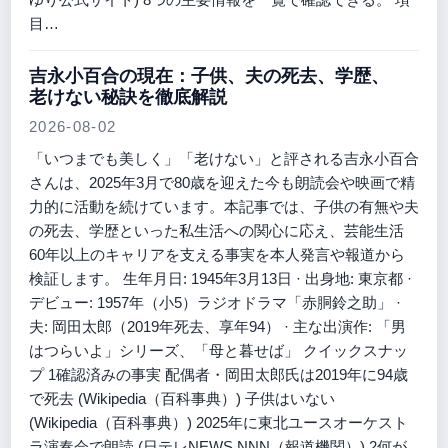
目…
吉永小百合の現在：子供、夫の死去、学歴、
老けない秘訣を徹底解説
2026-08-02
「いつまでも美しく」「老けない」と評される吉永小百合
さんは、2025年3月で80歳を迎えた今も朗読会や映画で精
力的に活動を続けています。本記事では、子供の有無や夫
の死去、学歴といった私生活への関心に応え、芸能生活
60年以上のキャリアを支える事実を本人発言や報道から
検証します。 生年月日: 1945年3月13日 · 出身地: 東京都 ·
デビュー: 1957年（小5）ラジオドラマ「赤胴鈴之助」 ·
夫: 岡田太郎（2019年死去、享年94） · 主な出演作: 「男
はつらいよ」シリーズ、「母と暮せば」 クイックスナッ
プ 1確認済みの事実 配偶者・岡田太郎氏は2019年に94歳
で死去 (Wikipedia（百科事典）) 子供はいない
(Wikipedia（百科事典）) 2025年に東北ユースオーケスト
ラ演奏会で朗読 (日テレNEWS NNN（報道機関）) 2何が