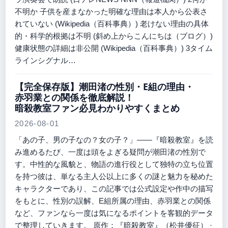
不明か 子供を産まなかった明確な理由は本人から公表さ
れていない (Wikipedia（百科事典）) 老けない理由の具体
的・科学的根拠は不明 (斜め上からこんにちは（ブログ）)
健康状態の詳細は非公開 (Wikipedia（百科事典）) 3タイム
ラインシグナル…
【完全保存版】潮田渚の性別・E組の理由・
赤羽業との関係を徹底解説！
暗殺教室ファン必見わかりやすくまとめ
2026-08-01
「あの子、男の子なの？女の子？」——『暗殺教室』を読
み進めるたび、一度は頭をよぎる疑問が潮田渚の性別で
す。中性的な風貌と、物語の進行役として独特の立ち位置
を持つ彼は、単なる主人公以上に多くの謎と魅力を秘めた
キャラクターであり、この記事では公式設定や作中の描写
をもとに、性別の誤解、E組所属の理由、赤羽業との関係
など、ファンなら一度は気になるポイントを客観的データ
で整理していきます。 原作：『暗殺教室』（松井優征） ·