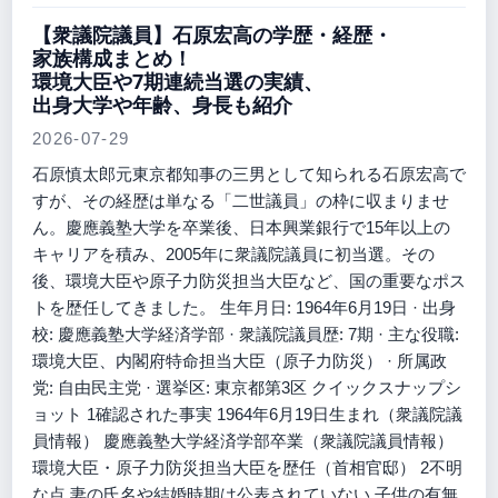
【衆議院議員】石原宏高の学歴・経歴・
家族構成まとめ！
環境大臣や7期連続当選の実績、
出身大学や年齢、身長も紹介
2026-07-29
石原慎太郎元東京都知事の三男として知られる石原宏高で
すが、その経歴は単なる「二世議員」の枠に収まりませ
ん。慶應義塾大学を卒業後、日本興業銀行で15年以上の
キャリアを積み、2005年に衆議院議員に初当選。その
後、環境大臣や原子力防災担当大臣など、国の重要なポス
トを歴任してきました。 生年月日: 1964年6月19日 · 出身
校: 慶應義塾大学経済学部 · 衆議院議員歴: 7期 · 主な役職:
環境大臣、内閣府特命担当大臣（原子力防災） · 所属政
党: 自由民主党 · 選挙区: 東京都第3区 クイックスナップシ
ョット 1確認された事実 1964年6月19日生まれ（衆議院議
員情報） 慶應義塾大学経済学部卒業（衆議院議員情報）
環境大臣・原子力防災担当大臣を歴任（首相官邸） 2不明
な点 妻の氏名や結婚時期は公表されていない 子供の有無