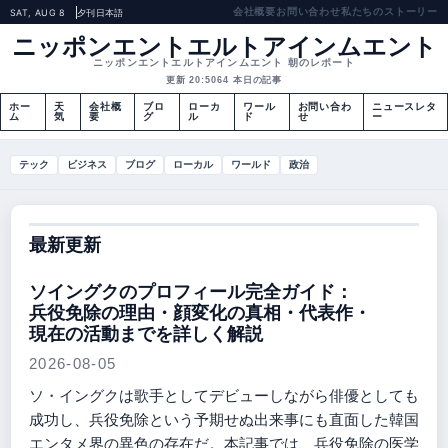
会社概要
お問い合わせ
私たちのストーリー
SAT, AUG 8
夕刊
日本語
ニッポンエントエルトアインムエント
ニッポンエントエルトアインムエント 朝のレポート
更新 20:50
64 本日の記事
ホー
天
会社概
ブロ
ローカ
ワール
お問い合わ
ニュースレタ
ム
気
要
グ
ル
ド
せ
ー
テック
ビジネス
ブログ
ローカル
ワールド
政治
最新更新
ソイングクのプロフィール完全ガイド：
兵役免除の理由・顔変化の真相・代表作・
現在の活動までを詳しく解説
2026-08-05
ソ・イングクは歌手としてデビューしながら俳優としても
成功し、兵役免除という予期せぬ出来事にも直面した韓国
エンタメ界の異色の存在だ。本記事では、兵役免除の医学