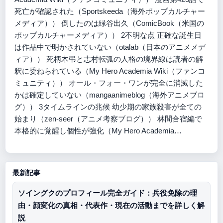
死亡が確認された（Sportskeeda（海外ポップカルチャー
メディア）） 倒したのは緑谷出久（ComicBook（米国の
ポップカルチャーメディア）） 2不明な点 正確な誕生日
は作品中で明かされていない（otalab（日本のアニメメデ
ィア）） 死柄木弔と志村転弧の人格の境界線は読者の解
釈に委ねられている（My Hero Academia Wiki（ファンコ
ミュニティ）） オール・フォー・ワンが完全に消滅した
かは確定していない（mangaanimeblog（海外アニメブロ
グ）） 3タイムラインの兆候 幼少期の家族殺害が全ての
始まり（zen-seer（アニメ考察ブログ）） 林間合宿編で
本格的に覚醒し個性が強化（My Hero Academia…
最新記事
ソイングクのプロフィール完全ガイド：兵役免除の理
由・顔変化の真相・代表作・現在の活動までを詳しく解
説