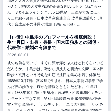
猫皮と犬皮の音質の優劣は職人の意見が分かれる（ねこち
ゃん） 現在の犬皮主流説の正確な割合は不明（ねこちゃ
ん） 3タイムラインシグナル 16世紀：三線が大阪に伝わ
り三味線へ改良（日本皮革産業連合会 皮革用語辞典） 現
代：合成皮革の使用が増加（Wall & Fort）…
【俳優】中島歩のプロフィールを徹底解説！
生年月日・出身・身長・国木田独歩との関係・
代表作・結婚の有無まで
2026-08-01
彼の名前を聞いて、すぐに顔が浮かぶ人はどれくらいいる
だろうか。中島歩は、確かな演技力と明治の文豪・国木田
独歩の玄孫という特別な血筋で注目を集める若手俳優だ。
1988年10月7日に宮城県で生まれ、日本大学藝術学部で学
んだ彼の歩みを、確かな情報とともにたどる。 生年月
日：1988年10月7日 · 出身地：宮城県 · 所属事務所：テン
カラット · 主な受賞：第35回高崎映画祭 最優秀助演俳優
賞 · 主な出演作：『カルテット』『二つの祖国』『いとみ
ち』 クイックスナップショット 1確認済みの事実 1988年