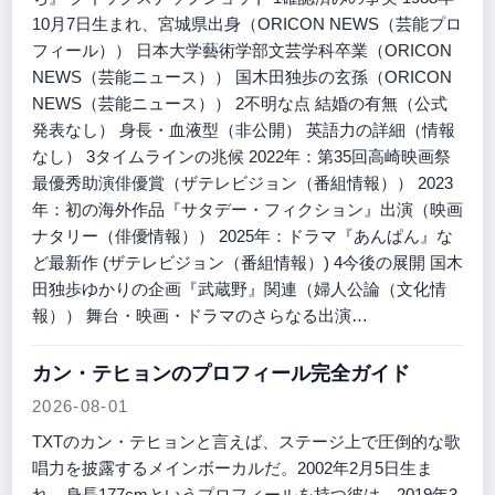
10月7日生まれ、宮城県出身（ORICON NEWS（芸能プロ
フィール）） 日本大学藝術学部文芸学科卒業（ORICON
NEWS（芸能ニュース）） 国木田独歩の玄孫（ORICON
NEWS（芸能ニュース）） 2不明な点 結婚の有無（公式
発表なし） 身長・血液型（非公開） 英語力の詳細（情報
なし） 3タイムラインの兆候 2022年：第35回高崎映画祭
最優秀助演俳優賞（ザテレビジョン（番組情報）） 2023
年：初の海外作品『サタデー・フィクション』出演（映画
ナタリー（俳優情報）） 2025年：ドラマ『あんぱん』な
ど最新作 (ザテレビジョン（番組情報）) 4今後の展開 国木
田独歩ゆかりの企画『武蔵野』関連（婦人公論（文化情
報）） 舞台・映画・ドラマのさらなる出演…
カン・テヒョンのプロフィール完全ガイド
2026-08-01
TXTのカン・テヒョンと言えば、ステージ上で圧倒的な歌
唱力を披露するメインボーカルだ。2002年2月5日生ま
れ、身長177cmというプロフィールを持つ彼は、2019年3