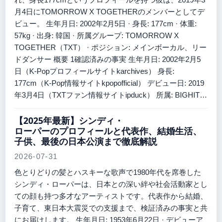
月4日にTOMORROW X TOGETHERのメンバーとしてデ
ビュー。 生年月日: 2002年2月5日 · 身長: 177cm · 体重:
57kg · 出身: 韓国 · 所属グループ: TOMORROW X
TOGETHER（TXT） · ポジション: メインボーカル、リー
ドダンサー 概要 1確認済みの事実 生年月日: 2002年2月5
日（K-Popプロフィールサイトkarchives） 身長:
177cm（K-Pop情報サイトkpopofficial） デビュー日: 2019
年3月4日（TXTファン情報サイトipduck） 所属: BIGHIT…
【2025年最新】シンディ・
ローパーのプロフィールと代表作、結婚生活、
子供、最後の日本公演まで徹底解説
2026-07-31
色とりどりの髪とハスキーな歌声で1980年代を席巻した
シンディ・ローパーは、日本との深い絆や社会活動家とし
ての顔も持つ多才なアーティストです。代表作から結婚、
子育て、東日本大震災での支援まで、検証済みの事実と共
にお届けします。 生年月日: 1953年6月22日 · デビューア