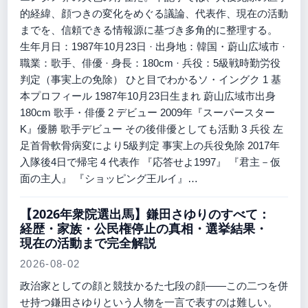
的経緯、顔つきの変化をめぐる議論、代表作、現在の活動
までを、信頼できる情報源に基づき多角的に整理する。
生年月日：1987年10月23日 · 出身地：韓国・蔚山広域市 ·
職業：歌手、俳優 · 身長：180cm · 兵役：5級戦時勤労役
判定（事実上の免除） ひと目でわかるソ・イングク 1 基
本プロフィール 1987年10月23日生まれ 蔚山広域市出身
180cm 歌手・俳優 2 デビュー 2009年『スーパースター
K』優勝 歌手デビュー その後俳優としても活動 3 兵役 左
足首骨軟骨病変により5級判定 事実上の兵役免除 2017年
入隊後4日で帰宅 4 代表作 『応答せよ1997』 『君主－仮
面の主人』 『ショッピング王ルイ』…
【2026年衆院選出馬】鎌田さゆりのすべて：
経歴・家族・公民権停止の真相・選挙結果・
現在の活動まで完全解説
2026-08-02
政治家としての顔と競技かるた七段の顔——この二つを併
せ持つ鎌田さゆりという人物を一言で表すのは難しい。