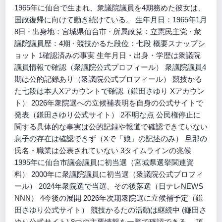
1965年に仙台で生まれ、衆議院議員を4期務めた彼女は、
国政復帰に向けて動き続けている。 生年月日：1965年1月
8日 · 出身地：宮城県仙台市 · 所属政党：立憲民主党 · 衆
議院議員歴：4期 · 競技かるた段位：七段 概要スナップシ
ョット 1確認済みの事実 生年月日・出身・学歴は衆議院
議員情報で確認（衆議院公式プロフィール） 衆議院議員4
期は公的記録あり（衆議院公式プロフィール） 競技かる
た七段は本人Xアカウントで確認（鎌田さゆり Xアカウン
ト） 2026年衆院選への立候補表明を自身の公式サイトで
発表（鎌田さゆり公式サイト） 2不明な点 公民権停止に
関する具体的な事実は公的記録や報道で確認できていない
息子の存在は確認できず（Xで「娘」の記述のみ） 旦那の
氏名・職業は公表されていない 3タイムラインの兆候
1995年に仙台市議会議員に初当選（宮城県選挙関連資
料） 2000年に衆議院議員に初当選（衆議院公式プロフィ
ール） 2024年衆院選で当選、その後落選（日テレNEWS
NNN） 4今後の展開 2026年次期衆院選に立候補予定（鎌
田さゆり公式サイト） 競技かるたの活動は継続中 (鎌田さ
ゆり公式サイト) 8つの主要情報を一覧で確認できる。 項