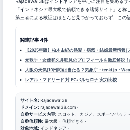
Rajadewa138はインドネシアを中心に注目を集め
「インドネシア最大級で信頼できる賭博サイト」と称
第三者による検証はほとんど見つかっておらず、この
関連記事 4件
【2025年版】柏木由紀の熱愛・病気・結婚最新情報
元歌手・女優和久井映見のプロフィールを徹底解説！
大阪の天気(10日間)は当たる？気象庁・tenki.jp・We
レアル・マドリード 対 FCバルセロナ 実力比較
サイト名:
Rajadewa138 ·
ドメイン:
rajadewa138.com ·
自称サービス内容:
スロット、カジノ、スポーツベッティ
自称信頼性:
最大級・信頼できる ·
対象地域:
インドネシア ·