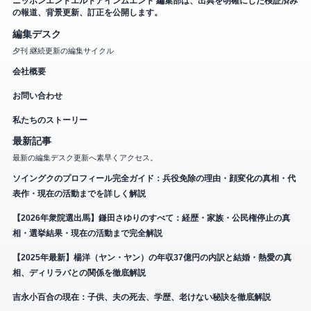
ニッポンエントエルトアインムエント 編集部は、出典を明確にした検証済み
の報道、背景更新、訂正を公開します。
編集デスク
夕刊 継続更新の編集サイクル
会社概要
お問い合わせ
私たちのストーリー
最新記事
最新の編集デスク更新へ素早くアクセス。
ソイングクのプロフィール完全ガイド：兵役免除の理由・顔変化の真相・代
表作・現在の活動までを詳しく解説
【2026年衆院選出馬】鎌田さゆりのすべて：経歴・家族・公民権停止の真
相・選挙結果・現在の活動まで完全解説
【2025年最新】楊洋（ヤン・ヤン）の年収37億円の内訳と結婚・熱愛の真
相、ディリラバとの関係を徹底解説
吉永小百合の現在：子供、夫の死去、学歴、老けない秘訣を徹底解説