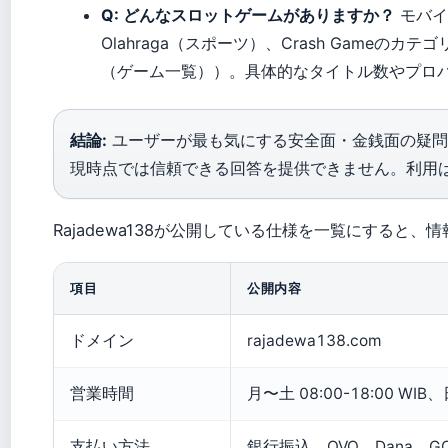
Q: どんなスロットゲームがありますか？
モバイル
Olahraga（スポーツ）、Crash Gameのカテ
（ゲーム一覧））。具体的なタイトル数やプロ
結論:
ユーザーが最も気にする安全面・金銭面の疑問
現時点では信頼できる回答を提供できません。利用
Rajadewa138が公開している仕様を一覧にすると
項目
公開内容
ドメイン
rajadewa138.com
営業時間
月〜土 08:00-18:00 WI
支払い方法
銀行振込、OVO、Dana、GO