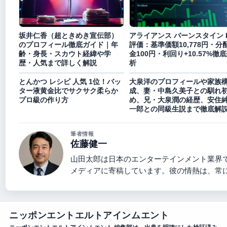
坂井仁香（超ときめき宣伝部）
アライアンス バーンスタイン 
のプロフィール徹底ガイド｜年
評価：基準価額10,778円・分
齢・身長・スカウト経緯や学
金100円・利回り+10.57%徹
歴・人気まで詳しく解説
析
とんかつ レシピ 人気 1位！バッ
大泉洋のプロフィールや家族
ター液黄金比でサクサク柔らか
成、妻・中島久美子との馴れ
プロ級の作り方
め、兄・大泉潤の経歴、安住
一郎との同級生説まで徹底解
筆者情報
佐藤健一
山田太郎は日本のエンターテインメント業界
メディアに寄稿しています。彼の情熱は、常
ニッポンエントエルトアインムエント