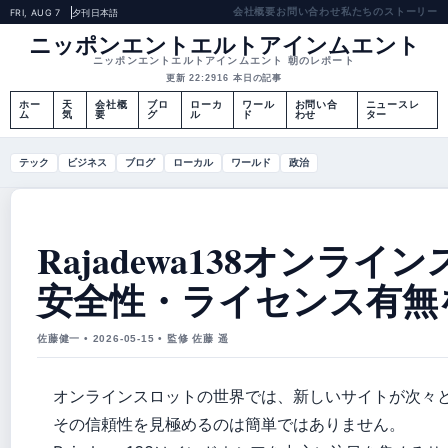
会社概要
お問い合わせ
私たちのストーリー
FRI, AUG 7
夕刊
日本語
ニッポンエントエルトアインムエント
ニッポンエントエルトアインムエント 朝のレポート
更新 22:29
16 本日の記事
ホー
天
会社概
ブロ
ローカ
ワール
お問い合
ニュースレ
ム
気
要
グ
ル
ド
わせ
ター
テック
ビジネス
ブログ
ローカル
ワールド
政治
Rajadewa138オン
安全性・ライセンス有無を
佐藤健一 • 2026-05-15 • 監修 佐藤 遥
オンラインスロットの世界では、新しいサイトが次々
その信頼性を見極めるのは簡単ではありません。