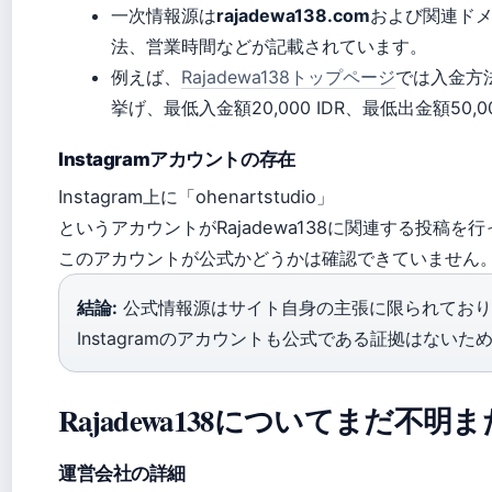
一次情報源は
rajadewa138.com
および関連ド
法、営業時間などが記載されています。
例えば、
Rajadewa138トップページ
では入金方法
挙げ、最低入金額20,000 IDR、最低出金額50,
Instagramアカウントの存在
Instagram上に「ohenartstudio」
というアカウントがRajadewa138に関連する投稿
このアカウントが公式かどうかは確認できていません
結論:
公式情報源はサイト自身の主張に限られており
Instagramのアカウントも公式である証拠はない
Rajadewa138についてまだ不
運営会社の詳細