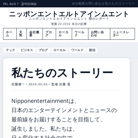
会社概要
お問い合わせ
私たちのストーリー
FRI, AUG 7
夕刊
日本語
ニッポンエントエルトアインムエント
ニッポンエントエルトアインムエント 朝のレポート
更新 22:22
16 本日の記事
ホー
天
会社概
ブロ
ローカ
ワール
お問い合
ニュースレ
ム
気
要
グ
ル
ド
わせ
ター
テック
ビジネス
ブログ
ローカル
ワールド
政治
私たちのストーリー
佐藤健一 • 2026-03-26 • 監修 佐藤 遥
Nipponentertainmentは、
日本のエンターテインメントとニュースの
最前線をお届けすることを目指して、
誕生しました。私たちは、
日々変化する社会の中で、