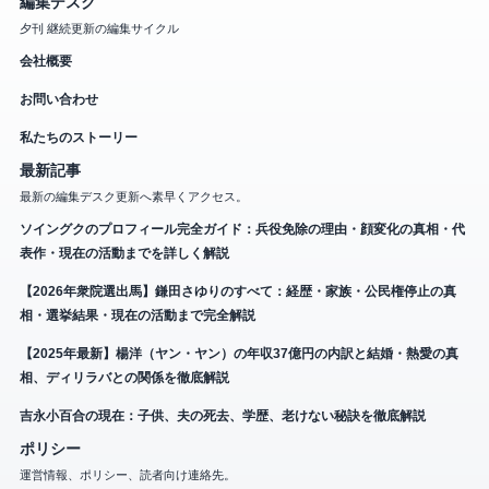
編集デスク
夕刊 継続更新の編集サイクル
会社概要
お問い合わせ
私たちのストーリー
最新記事
最新の編集デスク更新へ素早くアクセス。
ソイングクのプロフィール完全ガイド：兵役免除の理由・顔変化の真相・代
表作・現在の活動までを詳しく解説
【2026年衆院選出馬】鎌田さゆりのすべて：経歴・家族・公民権停止の真
相・選挙結果・現在の活動まで完全解説
【2025年最新】楊洋（ヤン・ヤン）の年収37億円の内訳と結婚・熱愛の真
相、ディリラバとの関係を徹底解説
吉永小百合の現在：子供、夫の死去、学歴、老けない秘訣を徹底解説
ポリシー
運営情報、ポリシー、読者向け連絡先。