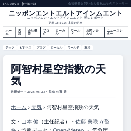
会社概要
お問い合わせ
私たちのストーリー
SAT, AUG 8
夕刊
日本語
ニッポンエントエルトアインムエント
ニッポンエントエルトアインムエント 朝のレポート
更新 18:50
16 本日の記事
ホー
天
会社概
ブロ
ローカ
ワール
お問い合
ニュースレ
ム
気
要
グ
ル
ド
わせ
ター
テック
ビジネス
ブログ
ローカル
ワールド
政治
阿智村星空指数の天
気
佐藤健一 • 2026-06-23 • 監修 佐藤 遥
ホーム
›
天気
›
阿智村星空指数の天気
文・
山本 健
（主任記者）
・
佐藤 美咲 が監
修
・
予報データ：
Open-Meteo
・ 気象庁