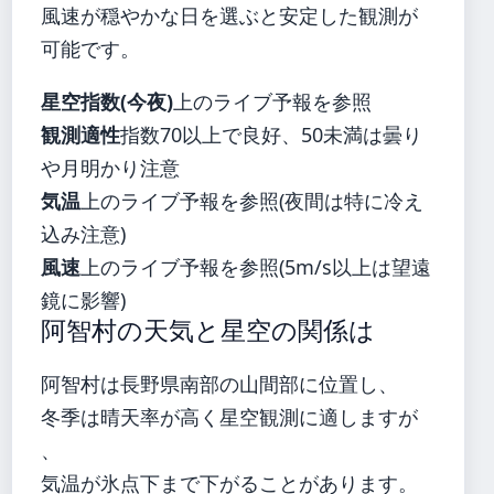
風速が穏やかな日を選ぶと安定した観測が
可能です。
星空指数(今夜)
上のライブ予報を参照
観測適性
指数70以上で良好、50未満は曇り
や月明かり注意
気温
上のライブ予報を参照(夜間は特に冷え
込み注意)
風速
上のライブ予報を参照(5m/s以上は望遠
鏡に影響)
阿智村の天気と星空の関係は
阿智村は長野県南部の山間部に位置し、
冬季は晴天率が高く星空観測に適しますが
、
気温が氷点下まで下がることがあります。