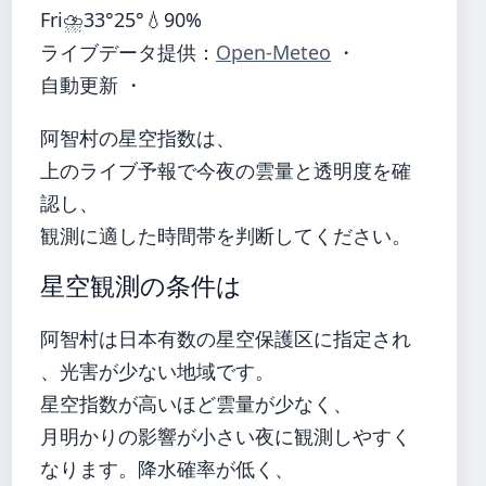
Fri
⛈️
33°
25°
💧90%
ライブデータ提供：
Open-Meteo
・
自動更新 ・
阿智村の星空指数は、
上のライブ予報で今夜の雲量と透明度を確
認し、
観測に適した時間帯を判断してください。
星空観測の条件は
阿智村は日本有数の星空保護区に指定され
、光害が少ない地域です。
星空指数が高いほど雲量が少なく、
月明かりの影響が小さい夜に観測しやすく
なります。降水確率が低く、