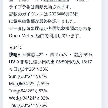
ライブ予報は自動更新されます。
記載のガイダンスは 2026年6月23日
に気象編集部が最終確認しました。
データは気象庁ほか各国気象機関のものを
Open-Meteo 経由で利用しています。
☀️
34°
C
快晴
Achí
体感 42° ・ 風 2 m/s ・ 湿度 59%
UV
9 非常に強い
日の出
05:50
日の入
18:17
今日
⛈️
34°
26°
💧33%
Sun
⛈️
33°
24°
💧64%
Mon
🌦️
34°
25°
💧59%
Tue
⛈️
34°
26°
💧83%
Wed
⛈️
34°
24°
💧82%
Thu
⛈️
33°
24°
💧76%