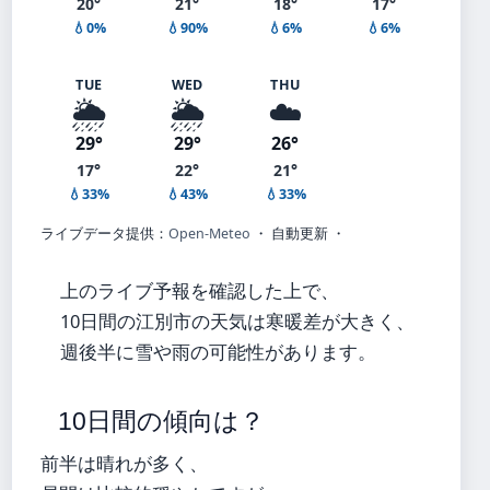
20°
21°
18°
17°
💧0%
💧90%
💧6%
💧6%
TUE
WED
THU
🌦️
🌦️
☁️
29°
29°
26°
17°
22°
21°
💧33%
💧43%
💧33%
ライブデータ提供：
Open-Meteo
・ 自動更新 ・
上のライブ予報を確認した上で、
10日間の江別市の天気は寒暖差が大きく、
週後半に雪や雨の可能性があります。
10日間の傾向は？
前半は晴れが多く、