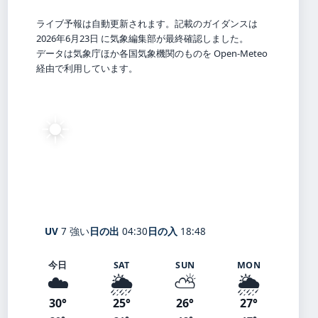
ライブ予報は自動更新されます。記載のガイダンスは
2026年6月23日 に気象編集部が最終確認しました。
データは気象庁ほか各国気象機関のものを Open-Meteo
経由で利用しています。
☀️
27°
C
快晴
Ebetsu
体感 30° ・ 風 4 m/s ・ 湿度 76%
UV
7 強い
日の出
04:30
日の入
18:48
今日
SAT
SUN
MON
☁️
🌦️
⛅
🌦️
30°
25°
26°
27°