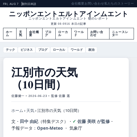
会社概要
お問い合わせ
私たちのストーリー
FRI, AUG 7
朝刊
日本語
ニッポンエントエルトアインムエント
ニッポンエントエルトアインムエント 朝のレポート
更新 08:09
16 本日の記事
ホー
天
会社概
ブロ
ローカ
ワール
お問い合
ニュースレ
ム
気
要
グ
ル
ド
わせ
ター
テック
ビジネス
ブログ
ローカル
ワールド
政治
江別市の天気
（10日間）
佐藤健一 • 2026-06-23 • 監修 佐藤 遥
ホーム
›
天気
›
江別市の天気（10日間）
文・
田中 由紀
（特集デスク）
・
佐藤 美咲 が監修
・
予報データ：
Open-Meteo
・ 気象庁