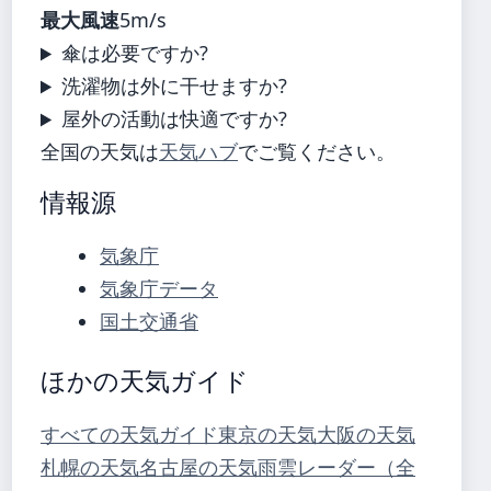
最大風速
5m/s
傘は必要ですか?
洗濯物は外に干せますか?
屋外の活動は快適ですか?
全国の天気は
天気ハブ
でご覧ください。
情報源
気象庁
気象庁データ
国土交通省
ほかの天気ガイド
すべての天気ガイド
東京の天気
大阪の天気
札幌の天気
名古屋の天気
雨雲レーダー（全