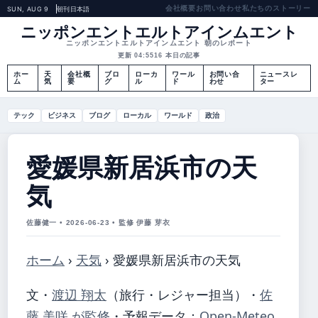
会社概要
お問い合わせ
私たちのストーリー
SUN, AUG 9
朝刊
日本語
ニッポンエントエルトアインムエント
ニッポンエントエルトアインムエント 朝のレポート
更新 04:55
16 本日の記事
ホー
天
会社概
ブロ
ローカ
ワール
お問い合
ニュースレ
ム
気
要
グ
ル
ド
わせ
ター
テック
ビジネス
ブログ
ローカル
ワールド
政治
愛媛県新居浜市の天
気
佐藤健一 • 2026-06-23 • 監修 伊藤 芽衣
ホーム
›
天気
›
愛媛県新居浜市の天気
文・
渡辺 翔太
（旅行・レジャー担当）
・
佐
藤 美咲 が監修
・
予報データ：
Open-Meteo