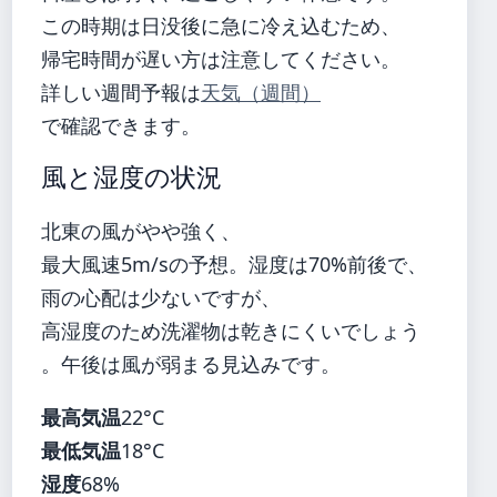
この時期は日没後に急に冷え込むため、
帰宅時間が遅い方は注意してください。
詳しい週間予報は
天気（週間）
で確認できます。
風と湿度の状況
北東の風がやや強く、
最大風速5m/sの予想。湿度は70%前後で、
雨の心配は少ないですが、
高湿度のため洗濯物は乾きにくいでしょう
。午後は風が弱まる見込みです。
最高気温
22°C
最低気温
18°C
湿度
68%