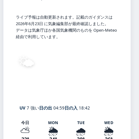
ライブ予報は自動更新されます。記載のガイダンスは
2026年6月23日 に気象編集部が最終確認しました。
データは気象庁ほか各国気象機関のものを Open-Meteo
経由で利用しています。
🌤️
27°
C
晴れ
Fuefuki
体感 32° ・ 風 1 m/s ・ 湿度 80%
UV
7 強い
日の出
04:59
日の入
18:42
今日
MON
TUE
WED
⛅
🌦️
🌧️
🌦️