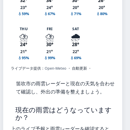
32°
34°
30°
26°
23°
24°
20°
20°
💧59%
💧67%
💧71%
💧80%
THU
FRI
SAT
⛈️
⛈️
🌧️
24°
30°
28°
21°
21°
22°
💧95%
💧99%
💧69%
ライブデータ提供：
Open-Meteo
・ 自動更新 ・
笛吹市の雨雲レーダーと現在の天気を合わせ
て確認し、外出の準備を整えましょう。
現在の雨雲はどうなっています
か？
上のライブ予報と雨雲レーダーを確認すると、