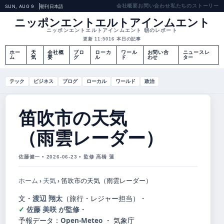
会社概要
お問い合わせ
私たちのストーリー
SUN, AUG 9
朝刊
日本語
ニッポンエントエルトアインムエント
ニッポンエントエルトアインムエント 朝のレポート
更新 11:50
16 本日の記事
ホー
天
会社概
ブロ
ローカ
ワール
お問い合
ニュースレ
ム
気
要
グ
ル
ド
わせ
ター
テック
ビジネス
ブログ
ローカル
ワールド
政治
笛吹市の天気
（雨雲レーダー）
佐藤健一 • 2026-06-23 • 監修 高橋 蓮
ホーム
›
天気
›
笛吹市の天気（雨雲レーダー）
文・
渡辺 翔太
（旅行・レジャー担当）
・
佐藤 美咲 が監修
・
予報データ：
Open-Meteo
・ 気象庁