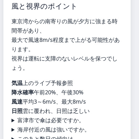
風と視界のポイント
東京湾からの南寄りの風が夕方に強まる時
間帯があり、
最大で風速8m/s程度まで上がる可能性があ
ります。
視界は運転に支障のないレベルを保つでし
ょう。
気温
上のライブ予報参照
降水確率
午前20%、午後30%
風速
平均3～6m/s、最大8m/s
日照
雲に覆われ、日照は乏しい
富津市で傘は必要ですか。
海岸付近の風は強いですか。
このあと数日の傾向は。