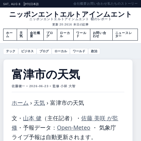
会社概要
お問い合わせ
私たちのストーリー
SAT, AUG 8
夕刊
日本語
ニッポンエントエルトアインムエント
ニッポンエントエルトアインムエント 朝のレポート
更新 20:26
16 本日の記事
ホー
天
会社概
ブロ
ローカ
ワール
お問い合
ニュースレ
ム
気
要
グ
ル
ド
わせ
ター
テック
ビジネス
ブログ
ローカル
ワールド
政治
富津市の天気
佐藤健一 • 2026-06-23 • 監修 小林 大智
ホーム
›
天気
›
富津市の天気
文・
山本 健
（主任記者）
・
佐藤 美咲 が監
修
・
予報データ：
Open-Meteo
・ 気象庁
ライブ予報は自動更新されます。