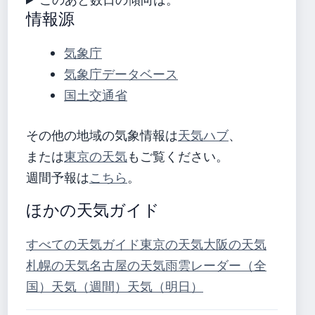
情報源
気象庁
気象庁データベース
国土交通省
その他の地域の気象情報は
天気ハブ
、
または
東京の天気
もご覧ください。
週間予報は
こちら
。
ほかの天気ガイド
すべての天気ガイド
東京の天気
大阪の天気
札幌の天気
名古屋の天気
雨雲レーダー（全
国）
天気（週間）
天気（明日）