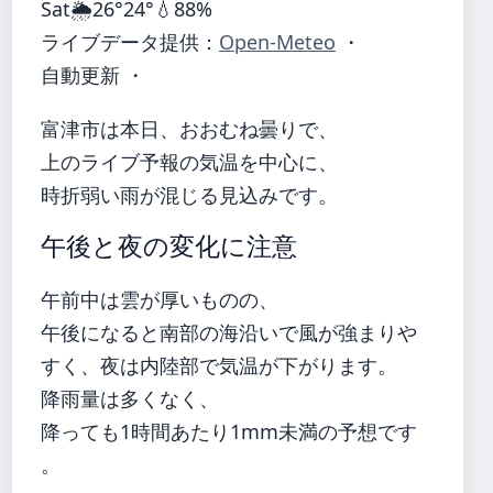
Sat
🌦️
26°
24°
💧88%
ライブデータ提供：
Open-Meteo
・
自動更新 ・
富津市は本日、おおむね曇りで、
上のライブ予報の気温を中心に、
時折弱い雨が混じる見込みです。
午後と夜の変化に注意
午前中は雲が厚いものの、
午後になると南部の海沿いで風が強まりや
すく、夜は内陸部で気温が下がります。
降雨量は多くなく、
降っても1時間あたり1mm未満の予想です
。