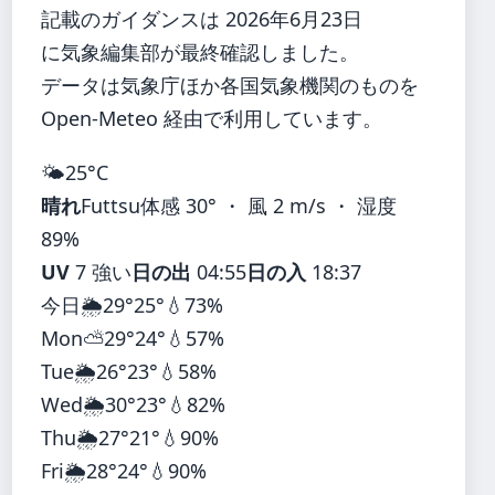
記載のガイダンスは 2026年6月23日
に気象編集部が最終確認しました。
データは気象庁ほか各国気象機関のものを
Open-Meteo 経由で利用しています。
🌤️
25°
C
晴れ
Futtsu
体感 30° ・ 風 2 m/s ・ 湿度
89%
UV
7 強い
日の出
04:55
日の入
18:37
今日
🌦️
29°
25°
💧73%
Mon
⛅
29°
24°
💧57%
Tue
🌦️
26°
23°
💧58%
Wed
🌦️
30°
23°
💧82%
Thu
🌦️
27°
21°
💧90%
Fri
🌦️
28°
24°
💧90%