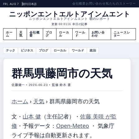
会社概要
お問い合わせ
私たちのストーリー
FRI, AUG 7
朝刊
日本語
ニッポンエントエルトアインムエント
ニッポンエントエルトアインムエント 朝のレポート
更新 00:01
16 本日の記事
ホー
天
会社概
ブロ
ローカ
ワール
お問い合
ニュースレ
ム
気
要
グ
ル
ド
わせ
ター
テック
ビジネス
ブログ
ローカル
ワールド
政治
群馬県藤岡市の天気
佐藤健一 • 2026-06-23 • 監修 鈴木 蒼
ホーム
›
天気
›
群馬県藤岡市の天気
文・
山本 健
（主任記者）
・
佐藤 美咲 が監
修
・
予報データ：
Open-Meteo
・ 気象庁
ライブ予報は自動更新されます。