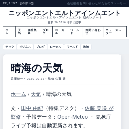
会社概要
お問い合わせ
私たちのストーリー
夕刊
日本語
FRI, AUG 7
ニッポンエントエルトアインムエント
ニッポンエントエルトアインムエント 朝のレポート
更新 20:39
16 本日の記事
ホー
天
会社概
ブロ
ローカ
ワール
お問い合わ
ニュースレ
ム
気
要
グ
ル
ド
せ
ター
テック
ビジネス
ブログ
ローカル
ワールド
政治
晴海の天気
佐藤健一 • 2026-06-23 • 監修 佐藤 遥
ホーム
›
天気
›
晴海の天気
文・
田中 由紀
（特集デスク）
・
佐藤 美咲 が
監修
・
予報データ：
Open-Meteo
・ 気象庁
ライブ予報は自動更新されます。