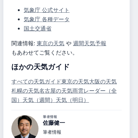
気象庁 公式サイト
気象庁 各種データ
国土交通省
関連情報:
東京の天気
や
週間天気予報
もあわせてご覧ください。
ほかの天気ガイド
すべての天気ガイド
東京の天気
大阪の天気
札幌の天気
名古屋の天気
雨雲レーダー（全
国）
天気（週間）
天気（明日）
筆者情報
佐藤健一
筆者情報