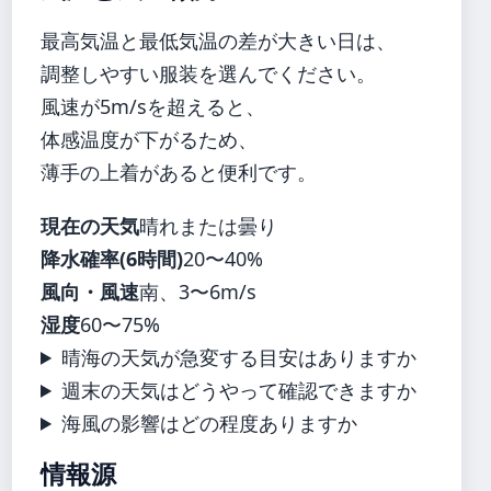
最高気温と最低気温の差が大きい日は、
調整しやすい服装を選んでください。
風速が5m/sを超えると、
体感温度が下がるため、
薄手の上着があると便利です。
現在の天気
晴れまたは曇り
降水確率(6時間)
20〜40%
風向・風速
南、3〜6m/s
湿度
60〜75%
晴海の天気が急変する目安はありますか
週末の天気はどうやって確認できますか
海風の影響はどの程度ありますか
情報源