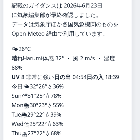
記載のガイダンスは 2026年6月23日
に気象編集部が最終確認しました。
データは気象庁ほか各国気象機関のものを
Open-Meteo 経由で利用しています。
🌤️
26°
C
晴れ
Harumi
体感 32° ・ 風 2 m/s ・ 湿度
88%
UV
8 非常に強い
日の出
04:54
日の入
18:39
今日
🌤️
32°
26°
💧36%
Sun
⛅
31°
25°
💧78%
Mon
🌦️
30°
23°
💧55%
Tue
🌦️
29°
22°
💧39%
Wed
⛈️
25°
22°
💧63%
Thu
⛈️
27°
22°
💧68%