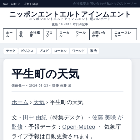
会社概要
お問い合わせ
私たちのストーリー
SAT, AUG 8
昼版
日本語
ニッポンエントエルトアインムエント
ニッポンエントエルトアインムエント 朝のレポート
更新 16:48
16 本日の記事
ホー
天
会社概
ブロ
ローカ
ワール
お問い合
ニュースレ
ム
気
要
グ
ル
ド
わせ
ター
テック
ビジネス
ブログ
ローカル
ワールド
政治
平生町の天気
佐藤健一 • 2026-06-23 • 監修 佐藤 遥
ホーム
›
天気
›
平生町の天気
文・
田中 由紀
（特集デスク）
・
佐藤 美咲 が
監修
・
予報データ：
Open-Meteo
・ 気象庁
ライブ予報は自動更新されます。