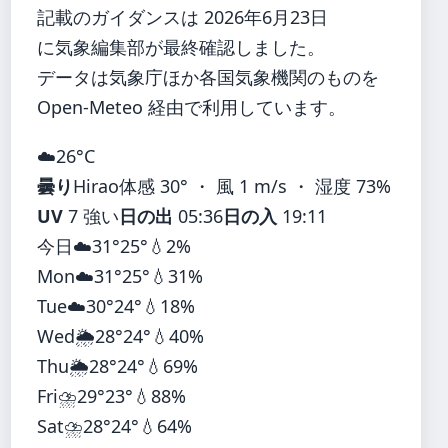
記載のガイダンスは 2026年6月23日
に気象編集部が最終確認しました。
データは気象庁ほか各国気象機関のものを
Open-Meteo 経由で利用しています。
☁️
26°
C
曇り
Hirao
体感 30° ・ 風 1 m/s ・ 湿度 73%
UV
7 強い
日の出
05:36
日の入
19:11
今日
☁️
31°
25°
💧2%
Mon
☁️
31°
25°
💧31%
Tue
☁️
30°
24°
💧18%
Wed
🌦️
28°
24°
💧40%
Thu
🌦️
28°
24°
💧69%
Fri
⛈️
29°
23°
💧88%
Sat
⛈️
28°
24°
💧64%