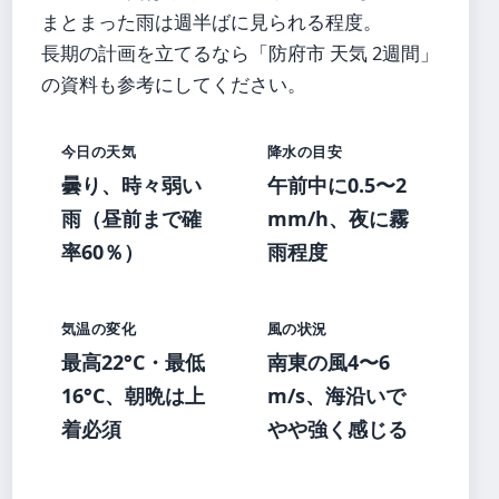
まとまった雨は週半ばに見られる程度。
長期の計画を立てるなら「防府市 天気 2週間」
の資料も参考にしてください。
今日の天気
降水の目安
曇り、時々弱い
午前中に0.5〜2
雨（昼前まで確
mm/h、夜に霧
率60％）
雨程度
気温の変化
風の状況
最高22°C・最低
南東の風4〜6
16°C、朝晩は上
m/s、海沿いで
着必須
やや強く感じる