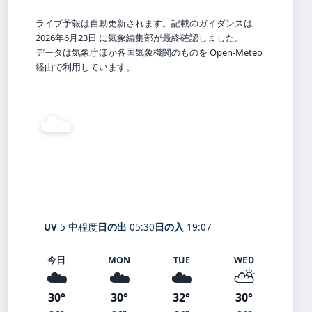
ライブ予報は自動更新されます。記載のガイダンスは
2026年6月23日 に気象編集部が最終確認しました。
データは気象庁ほか各国気象機関のものを Open-Meteo
経由で利用しています。
☁️
27°
C
曇り
Hōfu
体感 31° ・ 風 1 m/s ・ 湿度 80%
UV
5 中程度
日の出
05:30
日の入
19:07
今日
MON
TUE
WED
☁️
☁️
☁️
⛅
30°
30°
32°
30°