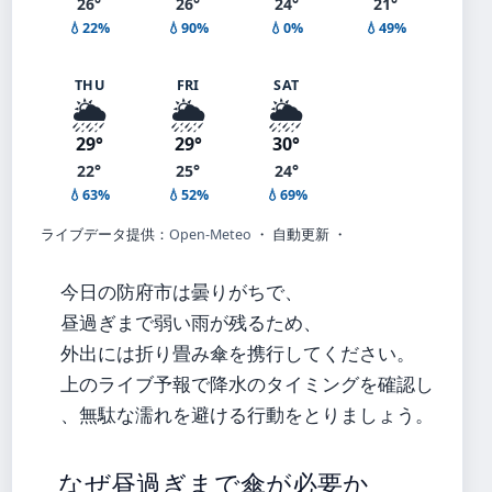
26°
26°
24°
21°
💧22%
💧90%
💧0%
💧49%
THU
FRI
SAT
🌦️
🌦️
🌦️
29°
29°
30°
22°
25°
24°
💧63%
💧52%
💧69%
ライブデータ提供：
Open-Meteo
・ 自動更新 ・
今日の防府市は曇りがちで、
昼過ぎまで弱い雨が残るため、
外出には折り畳み傘を携行してください。
上のライブ予報で降水のタイミングを確認し
、無駄な濡れを避ける行動をとりましょう。
なぜ昼過ぎまで傘が必要か