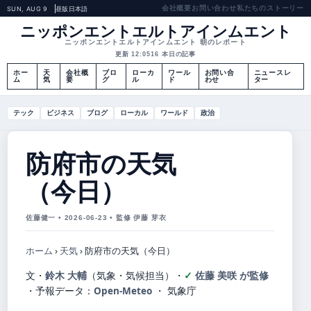
会社概要
お問い合わせ
私たちのストーリー
SUN, AUG 9
昼版
日本語
ニッポンエントエルトアインムエント
ニッポンエントエルトアインムエント 朝のレポート
更新 12:05
16 本日の記事
ホー
天
会社概
ブロ
ローカ
ワール
お問い合
ニュースレ
ム
気
要
グ
ル
ド
わせ
ター
テック
ビジネス
ブログ
ローカル
ワールド
政治
防府市の天気
（今日）
佐藤健一 • 2026-06-23 • 監修 伊藤 芽衣
ホーム
›
天気
›
防府市の天気（今日）
文・
鈴木 大輔
（気象・気候担当）
・
佐藤 美咲 が監修
・
予報データ：
Open-Meteo
・ 気象庁