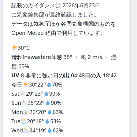
記載のガイダンスは 2026年6月23日
に気象編集部が最終確認しました。
データは気象庁ほか各国気象機関のものを
Open-Meteo 経由で利用しています。
30°
C
晴れ
Inawashiro
体感 35° ・ 風 2 m/s ・ 湿
度 65%
UV
8 非常に強い
日の出
04:48
日の入
18:42
今日
30°
22°
70%
Sat
29°
23°
99%
Sun
25°
22°
90%
Mon
26°
20°
63%
Tue
20°
18°
53%
Wed
24°
19°
62%