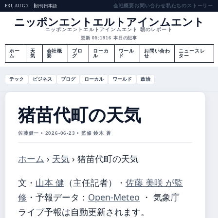
会社概要
お問い合わせ
私たちのストーリー
朝刊
日本語
FRI, AUG 7
ニッポンエントエルトアインムエント
ニッポンエントエルトアインムエント 朝のレポート
更新 05:19
16 本日の記事
ホー
天
会社概
ブロ
ローカ
ワール
お問い合わ
ニュースレ
ム
気
要
グ
ル
ド
せ
ター
テック
ビジネス
ブログ
ローカル
ワールド
政治
猪苗代町の天気
佐藤健一 • 2026-06-23 • 監修 鈴木 蒼
ホーム
›
天気
›
猪苗代町の天気
文・
山本 健
（主任記者）
・
佐藤 美咲 が監
修
・
予報データ：
Open-Meteo
・ 気象庁
ライブ予報は自動更新されます。