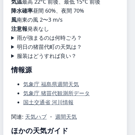
気温
最高 22°C 前後、最低 15°C 前後
降水確率
昼間 60%、夜間 70%
風
南東の風 2〜3 m/s
注意報
発表なし
雨が強まるのは何時ごろ？
明日の猪苗代町の天気は？
服装はどうすれば良い？
情報源
気象庁 福島県週間天気
気象庁 猪苗代観測所データ
国土交通省 河川情報
関連:
天気ハブ
・
週間天気
ほかの天気ガイド