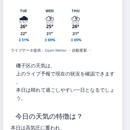
TUE
WED
THU
🌧️
⛈️
⛈️
26°
25°
26°
22°
21°
21°
💧51%
💧65%
💧65%
ライブデータ提供：
Open-Meteo
・ 自動更新 ・
磯子区の天気は、
上のライブ予報で現在の状況を確認できます
。
本日は晴れて過ごしやすい一日となるでしょ
う。
今日の天気の特徴は？
本日は高気圧に覆われ、