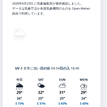
2026年6月23日 に気象編集部が最終確認しました。
データは気象庁ほか各国気象機関のものを Open-Meteo
経由で利用しています。
🌦️
28°
C
弱い霧雨
Isogo
体感 34° ・ 風 1 m/s ・ 湿度 88%
UV
8 非常に強い
日の出
04:54
日の入
18:40
今日
SAT
SUN
MON
🌦️
🌤️
⛅
⛈️
29°
32°
31°
29°
26°
25°
25°
24°
💧73%
💧31%
💧83%
💧65%