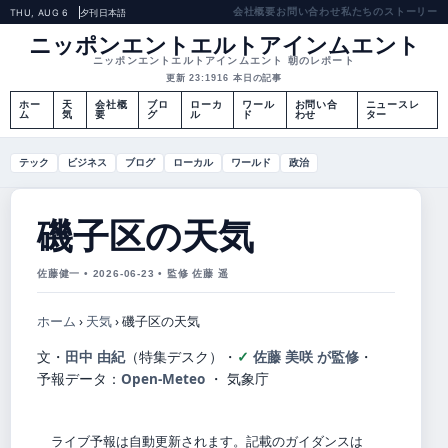
会社概要
お問い合わせ
私たちのストーリー
THU, AUG 6
夕刊
日本語
ニッポンエントエルトアインムエント
ニッポンエントエルトアインムエント 朝のレポート
更新 23:19
16 本日の記事
ホー
天
会社概
ブロ
ローカ
ワール
お問い合
ニュースレ
ム
気
要
グ
ル
ド
わせ
ター
テック
ビジネス
ブログ
ローカル
ワールド
政治
磯子区の天気
佐藤健一 • 2026-06-23 • 監修 佐藤 遥
ホーム
›
天気
›
磯子区の天気
文・
田中 由紀
（特集デスク）
・
佐藤 美咲 が監修
・
予報データ：
Open-Meteo
・ 気象庁
ライブ予報は自動更新されます。記載のガイダンスは