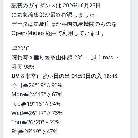
記載のガイダンスは 2026年6月23日
に気象編集部が最終確認しました。
データは気象庁ほか各国気象機関のものを
Open-Meteo 経由で利用しています。
⛅
20°
C
晴れ時々曇り
笠取山
体感 23° ・ 風 1 m/s ・
湿度 98%
UV
8 非常に強い
日の出
04:50
日の入
18:43
今日
🌧️
24°
19°
💧96%
Mon
☁️
24°
17°
💧67%
Tue
🌧️
19°
16°
💧94%
Wed
☁️
26°
17°
💧73%
Thu
☁️
26°
20°
💧22%
Fri
🌦️
26°
19°
💧47%