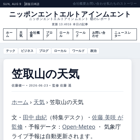
会社概要
お問い合わせ
私たちのストーリー
SUN, AUG 9
昼版
日本語
ニッポンエントエルトアインムエント
ニッポンエントエルトアインムエント 朝のレポート
更新 13:40
16 本日の記事
ホー
天
会社概
ブロ
ローカ
ワール
お問い合
ニュースレ
ム
気
要
グ
ル
ド
わせ
ター
テック
ビジネス
ブログ
ローカル
ワールド
政治
笠取山の天気
佐藤健一 • 2026-06-23 • 監修 佐藤 遥
ホーム
›
天気
›
笠取山の天気
文・
田中 由紀
（特集デスク）
・
佐藤 美咲 が
監修
・
予報データ：
Open-Meteo
・ 気象庁
ライブ予報は自動更新されます。