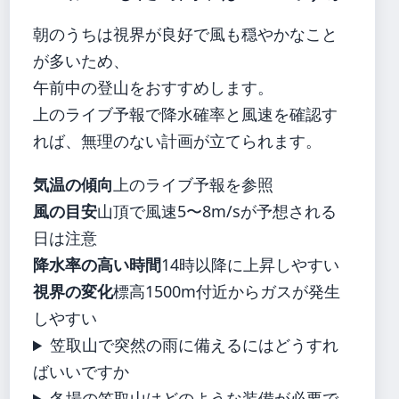
朝のうちは視界が良好で風も穏やかなこと
が多いため、
午前中の登山をおすすめします。
上のライブ予報で降水確率と風速を確認す
れば、無理のない計画が立てられます。
気温の傾向
上のライブ予報を参照
風の目安
山頂で風速5〜8m/sが予想される
日は注意
降水率の高い時間
14時以降に上昇しやすい
視界の変化
標高1500m付近からガスが発生
しやすい
笠取山で突然の雨に備えるにはどうすれ
ばいいですか
冬場の笠取山はどのような装備が必要で