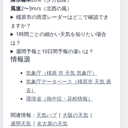
風速
2〜3m/s（北西の風）
橿原市の雨雲レーダーはどこで確認でき
ますか？
1時間ごとの細かい天気を知りたい場合
は？
週間予報と10日間予報の違いは？
情報源
気象庁（橿原 市 天気 気象庁）
気象庁データベース（橿原市 天気 過
去）
環境省（熱中症・花粉情報）
関連情報：
天気ハブ
|
大阪の天気
|
週間天気
|
名古屋の天気