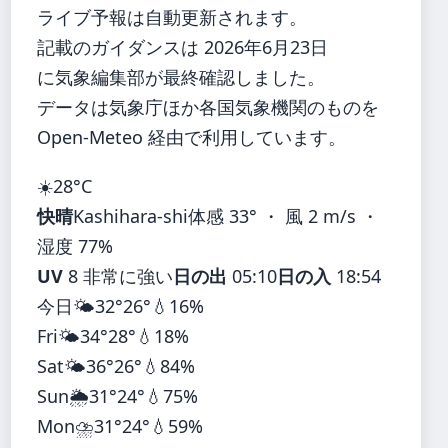
ライブ予報は自動更新されます。
記載のガイダンスは 2026年6月23日
に気象編集部が最終確認しました。
データは気象庁ほか各国気象機関のものを
Open-Meteo 経由で利用しています。
☀️
28°
C
快晴
Kashihara-shi
体感 33° ・ 風 2 m/s ・
湿度 77%
UV
8 非常に強い
日の出
05:10
日の入
18:54
今日
🌤️
32°
26°
💧16%
Fri
🌤️
34°
28°
💧18%
Sat
🌤️
36°
26°
💧84%
Sun
🌦️
31°
24°
💧75%
Mon
⛈️
31°
24°
💧59%