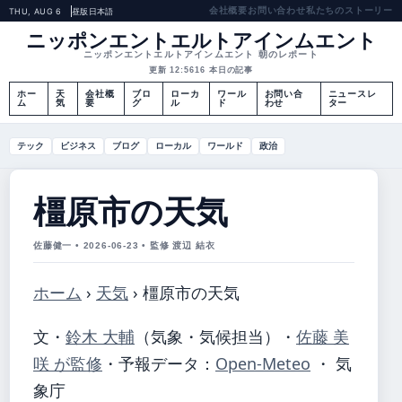
会社概要
お問い合わせ
私たちのストーリー
THU, AUG 6
昼版
日本語
ニッポンエントエルトアインムエント
ニッポンエントエルトアインムエント 朝のレポート
更新 12:56
16 本日の記事
ホー
天
会社概
ブロ
ローカ
ワール
お問い合
ニュースレ
ム
気
要
グ
ル
ド
わせ
ター
テック
ビジネス
ブログ
ローカル
ワールド
政治
橿原市の天気
佐藤健一 • 2026-06-23 • 監修 渡辺 結衣
ホーム
›
天気
›
橿原市の天気
文・
鈴木 大輔
（気象・気候担当）
・
佐藤 美
咲 が監修
・
予報データ：
Open-Meteo
・ 気
象庁