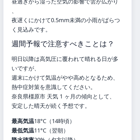
昼過ぎから湿った空気の影響で雲が広がり
、
夜遅くにかけて0.5mm未満の小雨がぱらつ
く見込みです。
週間予報で注意すべきことは？
明日以降は高気圧に覆われて晴れる日が多
いですが、
週末にかけて気温がやや高めとなるため、
熱中症対策を意識してください。
奈良県橿原市 天気 1 ヶ月の傾向として、
安定した晴天が続く予想です。
最高気温
18°C（14時頃）
最低気温
11°C（翌朝）
降水確率
20%（夕方以降）