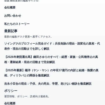
昼版 継続更新の編集サイクル
会社概要
お問い合わせ
私たちのストーリー
最新記事
最新の編集デスク更新へ素早くアクセス。
ソイングクのプロフィール完全ガイド：兵役免除の理由・顔変化の真相・代
表作・現在の活動までを詳しく解説
【2026年衆院選出馬】鎌田さゆりのすべて：経歴・家族・公民権停止の真
相・選挙結果・現在の活動まで完全解説
【2025年最新】楊洋（ヤン・ヤン）の年収37億円の内訳と結婚・熱愛の真
相、ディリラバとの関係を徹底解説
吉永小百合の現在：子供、夫の死去、学歴、老けない秘訣を徹底解説
ポリシー
運営情報、ポリシー、読者向け連絡先。
会社概要