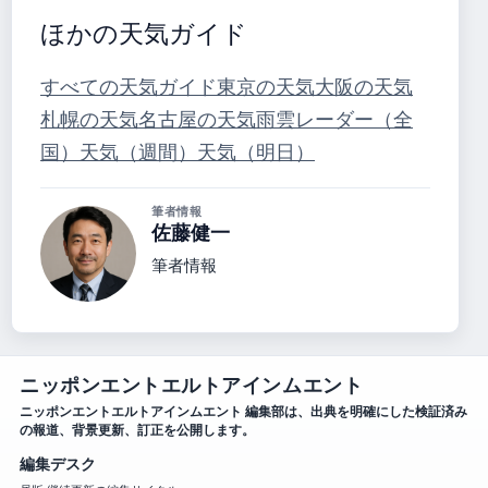
ほかの天気ガイド
すべての天気ガイド
東京の天気
大阪の天気
札幌の天気
名古屋の天気
雨雲レーダー（全
国）
天気（週間）
天気（明日）
筆者情報
佐藤健一
筆者情報
ニッポンエントエルトアインムエント
ニッポンエントエルトアインムエント 編集部は、出典を明確にした検証済み
の報道、背景更新、訂正を公開します。
編集デスク