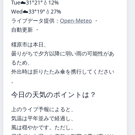
Tue
☁️
31°
21°
💧12%
Wed
☁️
33°
19°
💧27%
ライブデータ提供：
Open-Meteo
・
自動更新 ・
橿原市は本日、
曇りがちで夕方以降に弱い雨の可能性があ
るため、
外出時は折りたたみ傘を携行してください
。
今日の天気のポイントは？
上のライブ予報によると、
気温は平年並みで経過し、
風は穏やかです。ただし、