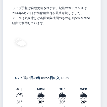
ライブ予報は自動更新されます。記載のガイダンスは
2026年6月23日 に気象編集部が最終確認しました。
データは気象庁ほか各国気象機関のものを Open-Meteo
経由で利用しています。
🌤️
26°
C
晴れ
Kiyose
体感 30° ・ 風 1 m/s ・ 湿度 74%
UV
6 強い
日の出
04:55
日の入
18:39
今日
MON
TUE
WED
⛅
🌦️
🌦️
🌦️
31°
30°
30°
26°