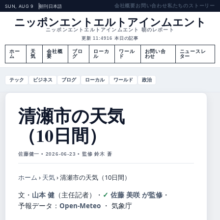
会社概要
お問い合わせ
私たちのストーリー
SUN, AUG 9
朝刊
日本語
ニッポンエントエルトアインムエント
ニッポンエントエルトアインムエント 朝のレポート
更新 11:49
16 本日の記事
ホー
天
会社概
ブロ
ローカ
ワール
お問い合
ニュースレ
ム
気
要
グ
ル
ド
わせ
ター
テック
ビジネス
ブログ
ローカル
ワールド
政治
清瀬市の天気
（10日間）
佐藤健一 • 2026-06-23 • 監修 鈴木 蒼
ホーム
›
天気
›
清瀬市の天気（10日間）
文・
山本 健
（主任記者）
・
佐藤 美咲 が監修
・
予報データ：
Open-Meteo
・ 気象庁