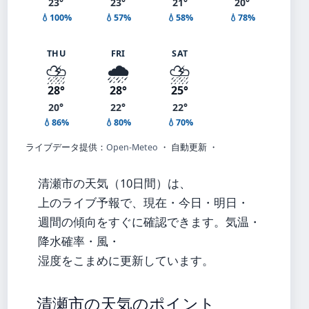
23°
23°
21°
20°
💧100%
💧57%
💧58%
💧78%
THU
FRI
SAT
⛈️
🌧️
⛈️
28°
28°
25°
20°
22°
22°
💧86%
💧80%
💧70%
ライブデータ提供：
Open-Meteo
・ 自動更新 ・
清瀬市の天気（10日間）は、
上のライブ予報で、現在・今日・明日・
週間の傾向をすぐに確認できます。気温・
降水確率・風・
湿度をこまめに更新しています。
清瀬市の天気のポイント