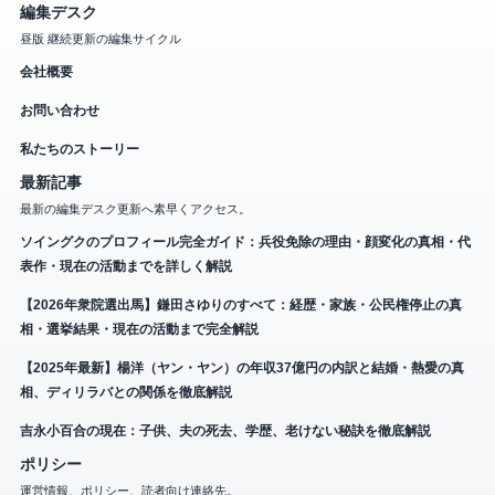
編集デスク
昼版 継続更新の編集サイクル
会社概要
お問い合わせ
私たちのストーリー
最新記事
最新の編集デスク更新へ素早くアクセス。
ソイングクのプロフィール完全ガイド：兵役免除の理由・顔変化の真相・代
表作・現在の活動までを詳しく解説
【2026年衆院選出馬】鎌田さゆりのすべて：経歴・家族・公民権停止の真
相・選挙結果・現在の活動まで完全解説
【2025年最新】楊洋（ヤン・ヤン）の年収37億円の内訳と結婚・熱愛の真
相、ディリラバとの関係を徹底解説
吉永小百合の現在：子供、夫の死去、学歴、老けない秘訣を徹底解説
ポリシー
運営情報、ポリシー、読者向け連絡先。