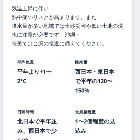
気温上昇に伴い、
熱中症のリスクが高まります。また、
降水量が多い地域では土砂災害や低い土地の浸
水に注意が必要です。沖縄・
奄美では台風の接近に備えてください。
平均気温
降水量
平年より+1〜
西日本・東日本
2°C
で平年の120〜
150%
日照時間
台風接近数
北日本で平年並
1〜2個程度の見
み、西日本で少
込み