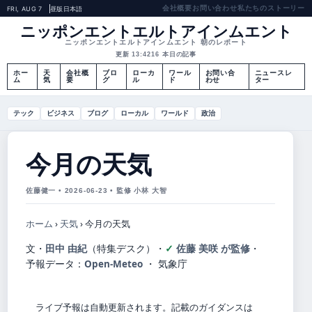
会社概要
お問い合わせ
私たちのストーリー
FRI, AUG 7
昼版
日本語
ニッポンエントエルトアインムエント
ニッポンエントエルトアインムエント 朝のレポート
更新 13:42
16 本日の記事
ホー
天
会社概
ブロ
ローカ
ワール
お問い合
ニュースレ
ム
気
要
グ
ル
ド
わせ
ター
テック
ビジネス
ブログ
ローカル
ワールド
政治
今月の天気
佐藤健一 • 2026-06-23 • 監修 小林 大智
ホーム
›
天気
›
今月の天気
文・
田中 由紀
（特集デスク）
・
佐藤 美咲 が監修
・
予報データ：
Open-Meteo
・ 気象庁
ライブ予報は自動更新されます。記載のガイダンスは