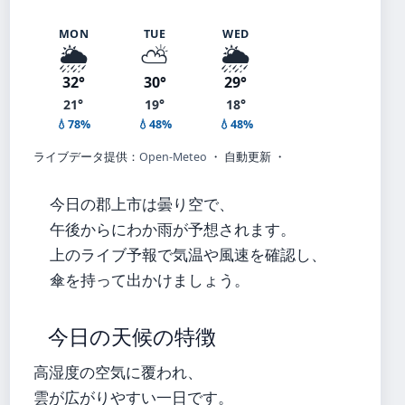
MON
TUE
WED
🌦️
⛅
🌦️
32°
30°
29°
21°
19°
18°
💧78%
💧48%
💧48%
ライブデータ提供：
Open-Meteo
・ 自動更新 ・
今日の郡上市は曇り空で、
午後からにわか雨が予想されます。
上のライブ予報で気温や風速を確認し、
傘を持って出かけましょう。
今日の天候の特徴
高湿度の空気に覆われ、
雲が広がりやすい一日です。