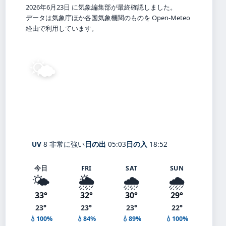
2026年6月23日 に気象編集部が最終確認しました。
データは気象庁ほか各国気象機関のものを Open-Meteo
経由で利用しています。
🌤️
30°
C
晴れ
Gujō
体感 35° ・ 風 1 m/s ・ 湿度 64%
UV
8 非常に強い
日の出
05:03
日の入
18:52
今日
FRI
SAT
SUN
🌤️
🌦️
🌧️
🌧️
33°
32°
30°
29°
23°
23°
23°
22°
💧100%
💧84%
💧89%
💧100%