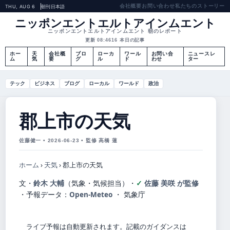
会社概要
お問い合わせ
私たちのストーリー
THU, AUG 6
朝刊
日本語
ニッポンエントエルトアインムエント
ニッポンエントエルトアインムエント 朝のレポート
更新 08:46
16 本日の記事
ホー
天
会社概
ブロ
ローカ
ワール
お問い合
ニュースレ
ム
気
要
グ
ル
ド
わせ
ター
テック
ビジネス
ブログ
ローカル
ワールド
政治
郡上市の天気
佐藤健一 • 2026-06-23 • 監修 高橋 蓮
ホーム
›
天気
›
郡上市の天気
文・
鈴木 大輔
（気象・気候担当）
・
佐藤 美咲 が監修
・
予報データ：
Open-Meteo
・ 気象庁
ライブ予報は自動更新されます。記載のガイダンスは