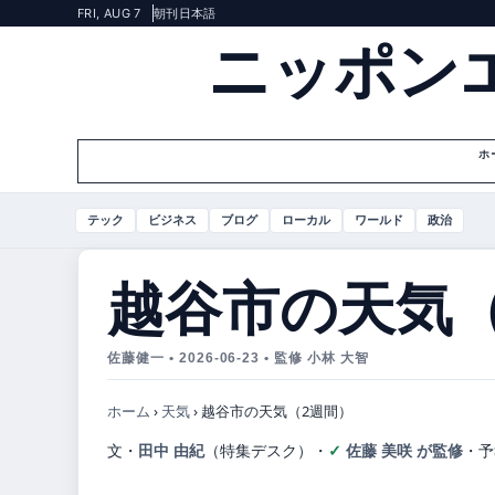
FRI, AUG 7
朝刊
日本語
ニッポン
ホ
テック
ビジネス
ブログ
ローカル
ワールド
政治
越谷市の天気（
佐藤健一 • 2026-06-23 • 監修 小林 大智
ホーム
›
天気
›
越谷市の天気（2週間）
文・
田中 由紀
（特集デスク）
・
佐藤 美咲 が監修
・
予