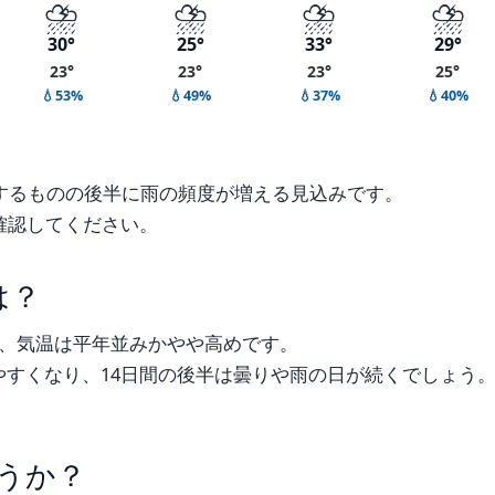
⛈️
⛈️
⛈️
⛈️
30°
25°
33°
29°
23°
23°
23°
25°
💧53%
💧49%
💧37%
💧40%
するものの後半に雨の頻度が増える見込みです。
確認してください。
は？
く、気温は平年並みかやや高めです。
すくなり、14日間の後半は曇りや雨の日が続くでしょう
うか？