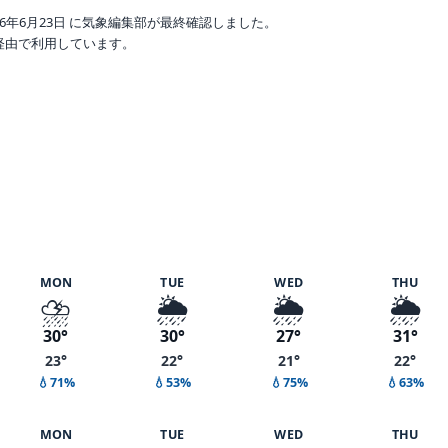
6年6月23日 に気象編集部が最終確認しました。
o 経由で利用しています。
度 71%
MON
TUE
WED
THU
⛈️
🌦️
🌦️
🌦️
30°
30°
27°
31°
23°
22°
21°
22°
💧71%
💧53%
💧75%
💧63%
MON
TUE
WED
THU