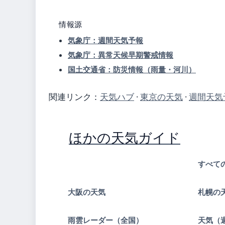
情報源
気象庁：週間天気予報
気象庁：異常天候早期警戒情報
国土交通省：防災情報（雨量・河川）
関連リンク：
天気ハブ
·
東京の天気
·
週間天気
ほかの天気ガイド
すべて
大阪の天気
札幌の
雨雲レーダー（全国）
天気（