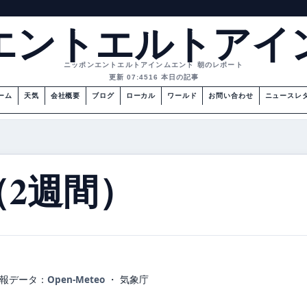
エントエルトアイ
ニッポンエントエルトアインムエント 朝のレポート
更新 07:45
16 本日の記事
ーム
天気
会社概要
ブログ
ローカル
ワールド
お問い合わせ
ニュースレ
2週間）
報データ：
Open-Meteo
・ 気象庁