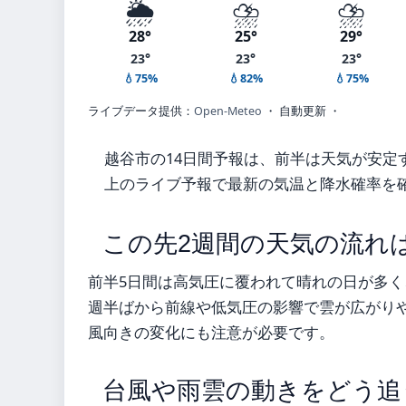
🌦️
⛈️
⛈️
28°
25°
29°
23°
23°
23°
💧75%
💧82%
💧75%
ライブデータ提供：
Open-Meteo
・ 自動更新 ・
越谷市の14日間予報は、前半は天気が安定
上のライブ予報で最新の気温と降水確率を
この先2週間の天気の流れ
前半5日間は高気圧に覆われて晴れの日が多
週半ばから前線や低気圧の影響で雲が広がりや
風向きの変化にも注意が必要です。
台風や雨雲の動きをどう追