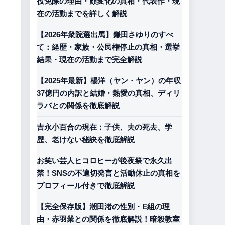
役免除の理由・顔変化の真相・代表作・現
在の活動までを詳しく解説
【2026年衆院選出馬】鎌田さゆりのすべ
て：経歴・家族・公民権停止の真相・選挙
結果・現在の活動まで完全解説
【2025年最新】楊洋（ヤン・ヤン）の年収
37億円の内訳と結婚・熱愛の真相、ディリ
ラバとの関係を徹底解説
吉永小百合の現在：子供、夫の死去、学
歴、老けない秘訣を徹底解説
お笑い芸人ヒコロヒーが後夜祭で永久出
禁！SNSの不適切発言と活動休止の真相を
プロフィール付きで徹底解説
【完全保存版】潮田渚の性別・E組の理
由・赤羽業との関係を徹底解説！暗殺教室