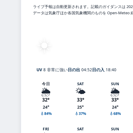
ライブ予報は自動更新されます。記載のガイダンスは 202
データは気象庁ほか各国気象機関のものを Open-Mete
☀️
快晴
30°
C
Koshigaya
体感 35° ・ 風 4 m/s ・ 湿
UV
8 非常に強い
日の出
04:52
日の入
18:40
今日
SAT
SUN
🌦️
🌤️
🌦️
32°
33°
33°
24°
25°
24°
💧84%
💧37%
💧68%
FRI
SAT
SUN