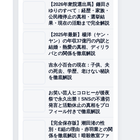
【2026年衆院選出馬】鎌田さ
ゆりのすべて：経歴・家族・
公民権停止の真相・選挙結
果・現在の活動まで完全解説
【2025年最新】楊洋（ヤン・
ヤン）の年収37億円の内訳と
結婚・熱愛の真相、ディリラ
バとの関係を徹底解説
吉永小百合の現在：子供、夫
の死去、学歴、老けない秘訣
を徹底解説
お笑い芸人ヒコロヒーが後夜
祭で永久出禁！SNSの不適切
発言と活動休止の真相をプロ
フィール付きで徹底解説
【完全保存版】潮田渚の性
別・E組の理由・赤羽業との関
係を徹底解説！暗殺教室ファ