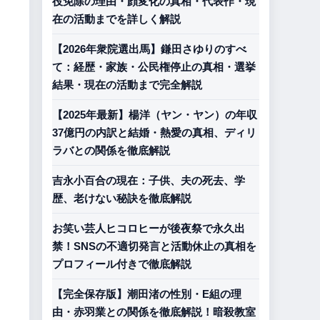
役免除の理由・顔変化の真相・代表作・現
在の活動までを詳しく解説
【2026年衆院選出馬】鎌田さゆりのすべ
て：経歴・家族・公民権停止の真相・選挙
結果・現在の活動まで完全解説
【2025年最新】楊洋（ヤン・ヤン）の年収
37億円の内訳と結婚・熱愛の真相、ディリ
ラバとの関係を徹底解説
吉永小百合の現在：子供、夫の死去、学
歴、老けない秘訣を徹底解説
お笑い芸人ヒコロヒーが後夜祭で永久出
禁！SNSの不適切発言と活動休止の真相を
プロフィール付きで徹底解説
【完全保存版】潮田渚の性別・E組の理
由・赤羽業との関係を徹底解説！暗殺教室