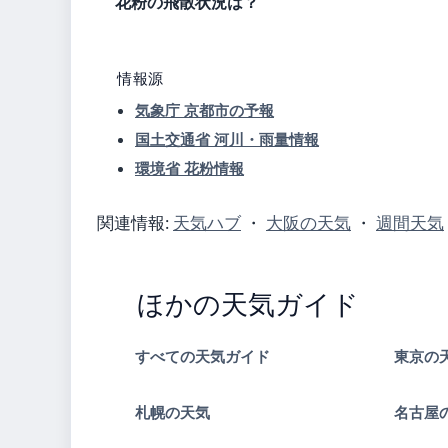
花粉の飛散状況は？
情報源
気象庁 京都市の予報
国土交通省 河川・雨量情報
環境省 花粉情報
関連情報:
天気ハブ
・
大阪の天気
・
週間天気
ほかの天気ガイド
すべての天気ガイド
東京の
札幌の天気
名古屋