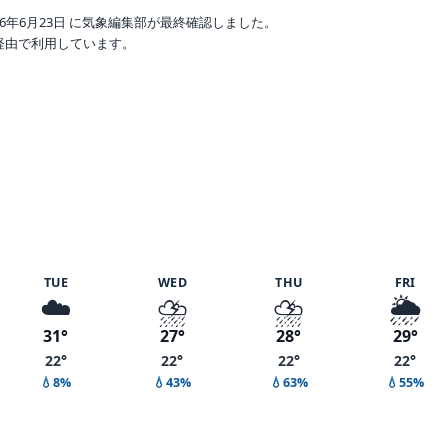
6年6月23日 に気象編集部が最終確認しました。
o 経由で利用しています。
度 83%
TUE
WED
THU
FRI
☁️
⛈️
⛈️
🌦️
31°
27°
28°
29°
22°
22°
22°
22°
💧8%
💧43%
💧63%
💧55%