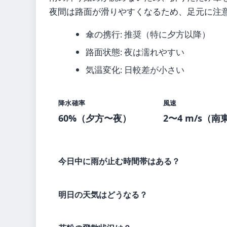
夜間は路面が滑りやすくなるため、足元に注
傘の携行: 推奨（特に夕方以降）
路面状態: 夜は濡れやすい
気温変化: 日較差が小さい
降水確率
風速
60%（夕方〜夜）
2〜4 m/s（南
今日中に雨が止む時間帯はある？
明日の天気はどうなる？