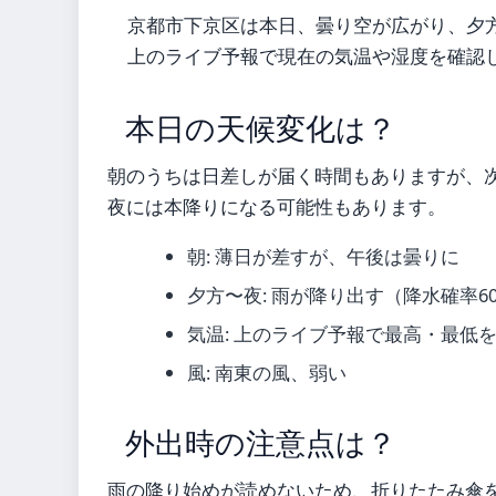
京都市下京区は本日、曇り空が広がり、夕
上のライブ予報で現在の気温や湿度を確認
本日の天候変化は？
朝のうちは日差しが届く時間もありますが、
夜には本降りになる可能性もあります。
朝: 薄日が差すが、午後は曇りに
夕方〜夜: 雨が降り出す（降水確率6
気温: 上のライブ予報で最高・最低
風: 南東の風、弱い
外出時の注意点は？
雨の降り始めが読めないため、折りたたみ傘