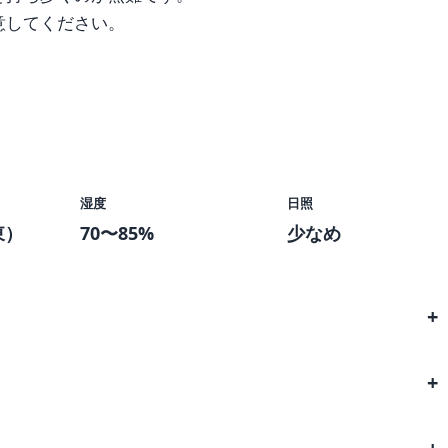
意してください。
湿度
日照
東）
70〜85%
少なめ