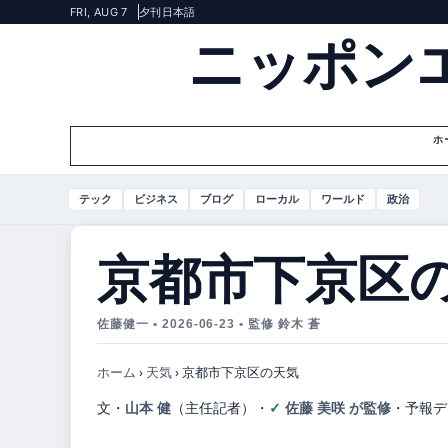
FRI, AUG 7
夕刊
日本語
ニッポン
ホ
テック
ビジネス
ブログ
ローカル
ワールド
政治
京都市下京区
佐藤健一 • 2026-06-23 • 監修 鈴木 蒼
ホーム
›
天気
›
京都市下京区の天気
文・
山本 健
（主任記者）
・
佐藤 美咲 が監修
・
予報デ