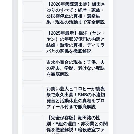
【2026年衆院選出馬】鎌田さ
ゆりのすべて：経歴・家族・
公民権停止の真相・選挙結
果・現在の活動まで完全解説
【2025年最新】楊洋（ヤン・
ヤン）の年収37億円の内訳と
結婚・熱愛の真相、ディリラ
バとの関係を徹底解説
吉永小百合の現在：子供、夫
の死去、学歴、老けない秘訣
を徹底解説
お笑い芸人ヒコロヒーが後夜
祭で永久出禁！SNSの不適切
発言と活動休止の真相をプロ
フィール付きで徹底解説
【完全保存版】潮田渚の性
別・E組の理由・赤羽業との関
係を徹底解説！暗殺教室ファ