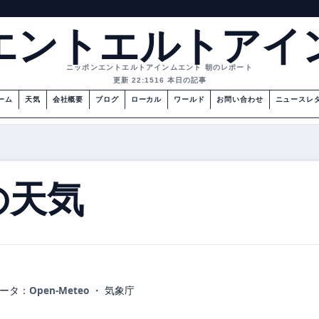
エントエルトアイ
ニッポンエントエルトアインムエント 朝のレポート
更新 22:15
16 本日の記事
ーム
天気
会社概要
ブログ
ローカル
ワールド
お問い合わせ
ニュースレ
の天気
ータ：
Open-Meteo
・ 気象庁