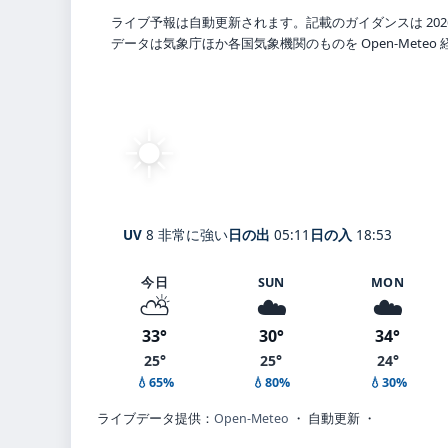
ライブ予報は自動更新されます。記載のガイダンスは 202
データは気象庁ほか各国気象機関のものを Open-Mete
☀️
快晴
26°
C
Kyoto
体感 32° ・ 風 1 m/s ・ 湿
UV
8 非常に強い
日の出
05:11
日の入
18:53
今日
SUN
MON
⛅
☁️
☁️
33°
30°
34°
25°
25°
24°
💧65%
💧80%
💧30%
ライブデータ提供：
Open-Meteo
・ 自動更新 ・