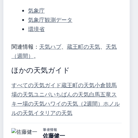
気象庁
気象庁観測データ
環境省
関連情報：
天気ハブ
、
蔵王町の天気
、
天気
（週間）
。
ほかの天気ガイド
すべての天気ガイド
蔵王町の天気
小倉競馬
場の天気
ユニバいちばんの天気
白馬五竜ス
キー場の天気
ハワイの天気（2週間）
ホノル
ルの天気
イタリアの天気
筆者情報
佐藤健一