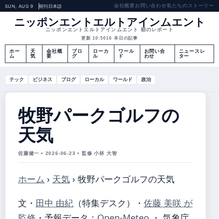
会社概要
お問い合わせ
私たちのストーリー
SUN, AUG 9
朝刊
日本語
ニッポンエントエルトアインムエント
ニッポンエントエルトアインムエント 朝のレポート
更新 10:50
16 本日の記事
ホー
天
会社概
ブロ
ローカ
ワール
お問い合
ニュースレ
ム
気
要
グ
ル
ド
わせ
ター
テック
ビジネス
ブログ
ローカル
ワールド
政治
牧野パークゴルフの
天気
佐藤健一 • 2026-06-23 • 監修 小林 大智
ホーム
›
天気
›
牧野パークゴルフの天気
文・
田中 由紀
（特集デスク）
・
佐藤 美咲 が
監修
・
予報データ：
Open-Meteo
・ 気象庁