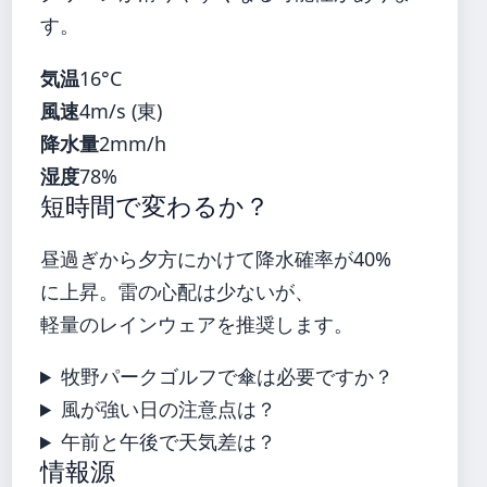
す。
気温
16°C
風速
4m/s (東)
降水量
2mm/h
湿度
78%
短時間で変わるか？
昼過ぎから夕方にかけて降水確率が40%
に上昇。雷の心配は少ないが、
軽量のレインウェアを推奨します。
牧野パークゴルフで傘は必要ですか？
風が強い日の注意点は？
午前と午後で天気差は？
情報源