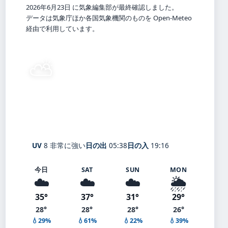
2026年6月23日 に気象編集部が最終確認しました。
データは気象庁ほか各国気象機関のものを Open-Meteo
経由で利用しています。
⛅
29°
C
晴れ時々曇り
Matsuura
体感 32° ・ 風 4 m/s ・ 湿度 69%
UV
8 非常に強い
日の出
05:38
日の入
19:16
今日
SAT
SUN
MON
☁️
☁️
☁️
🌦️
35°
37°
31°
29°
28°
28°
28°
26°
💧29%
💧61%
💧22%
💧39%