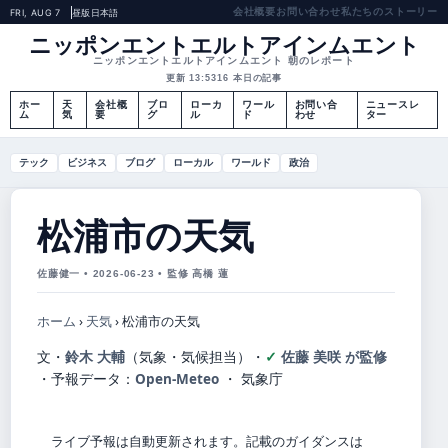
会社概要
お問い合わせ
私たちのストーリー
FRI, AUG 7
昼版
日本語
ニッポンエントエルトアインムエント
ニッポンエントエルトアインムエント 朝のレポート
更新 13:53
16 本日の記事
ホー
天
会社概
ブロ
ローカ
ワール
お問い合
ニュースレ
ム
気
要
グ
ル
ド
わせ
ター
テック
ビジネス
ブログ
ローカル
ワールド
政治
松浦市の天気
佐藤健一 • 2026-06-23 • 監修 高橋 蓮
ホーム
›
天気
›
松浦市の天気
文・
鈴木 大輔
（気象・気候担当）
・
佐藤 美咲 が監修
・
予報データ：
Open-Meteo
・ 気象庁
ライブ予報は自動更新されます。記載のガイダンスは