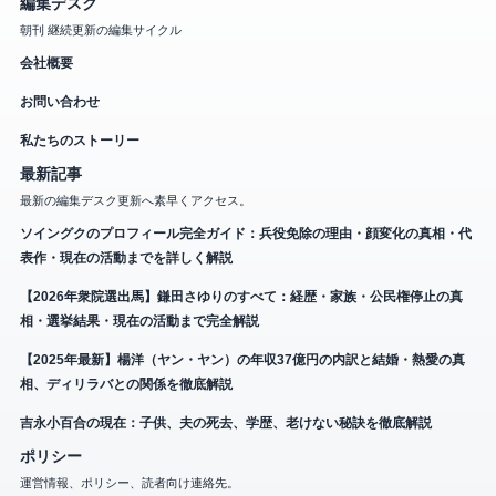
編集デスク
朝刊 継続更新の編集サイクル
会社概要
お問い合わせ
私たちのストーリー
最新記事
最新の編集デスク更新へ素早くアクセス。
ソイングクのプロフィール完全ガイド：兵役免除の理由・顔変化の真相・代
表作・現在の活動までを詳しく解説
【2026年衆院選出馬】鎌田さゆりのすべて：経歴・家族・公民権停止の真
相・選挙結果・現在の活動まで完全解説
【2025年最新】楊洋（ヤン・ヤン）の年収37億円の内訳と結婚・熱愛の真
相、ディリラバとの関係を徹底解説
吉永小百合の現在：子供、夫の死去、学歴、老けない秘訣を徹底解説
ポリシー
運営情報、ポリシー、読者向け連絡先。