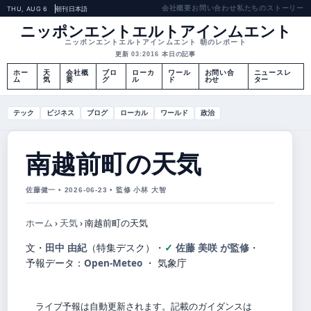
会社概要
お問い合わせ
私たちのストーリー
THU, AUG 6
朝刊
日本語
ニッポンエントエルトアインムエント
ニッポンエントエルトアインムエント 朝のレポート
更新 03:20
16 本日の記事
ホー
天
会社概
ブロ
ローカ
ワール
お問い合
ニュースレ
ム
気
要
グ
ル
ド
わせ
ター
テック
ビジネス
ブログ
ローカル
ワールド
政治
南越前町の天気
佐藤健一 • 2026-06-23 • 監修 小林 大智
ホーム
›
天気
›
南越前町の天気
文・
田中 由紀
（特集デスク）
・
佐藤 美咲 が監修
・
予報データ：
Open-Meteo
・ 気象庁
ライブ予報は自動更新されます。記載のガイダンスは