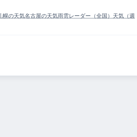
札幌の天気
名古屋の天気
雨雲レーダー（全国）
天気（週