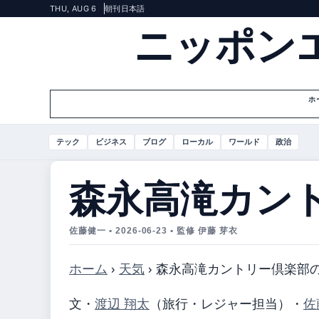
THU, AUG 6
朝刊
日本語
ニッポン
ホ
テック
ビジネス
ブログ
ローカル
ワールド
政治
森永高滝カン
佐藤健一 • 2026-06-23 • 監修 伊藤 芽衣
ホーム
›
天気
›
森永高滝カントリー倶楽部
文・
渡辺 翔太
（旅行・レジャー担当）
・
佐