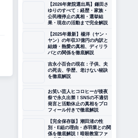
【2026年衆院選出馬】鎌田さ
ゆりのすべて：経歴・家族・
公民権停止の真相・選挙結
果・現在の活動まで完全解説
【2025年最新】楊洋（ヤン・
ヤン）の年収37億円の内訳と
結婚・熱愛の真相、ディリラ
バとの関係を徹底解説
吉永小百合の現在：子供、夫
の死去、学歴、老けない秘訣
を徹底解説
お笑い芸人ヒコロヒーが後夜
祭で永久出禁！SNSの不適切
発言と活動休止の真相をプロ
フィール付きで徹底解説
【完全保存版】潮田渚の性
別・E組の理由・赤羽業との関
係を徹底解説！暗殺教室ファ