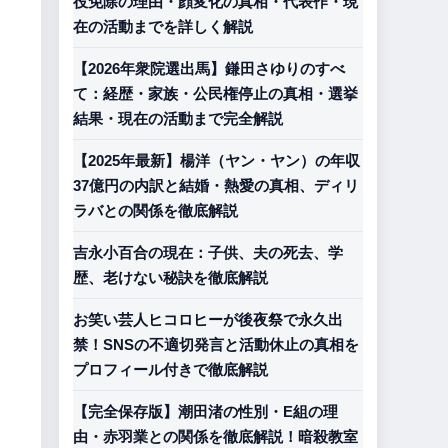
役免除の理由・顔変化の真相・代表作・現
在の活動までを詳しく解説
【2026年衆院選出馬】鎌田さゆりのすべ
て：経歴・家族・公民権停止の真相・選挙
結果・現在の活動まで完全解説
【2025年最新】楊洋（ヤン・ヤン）の年収
37億円の内訳と結婚・熱愛の真相、ディリ
ラバとの関係を徹底解説
吉永小百合の現在：子供、夫の死去、学
歴、老けない秘訣を徹底解説
お笑い芸人ヒコロヒーが後夜祭で永久出
禁！SNSの不適切発言と活動休止の真相を
プロフィール付きで徹底解説
【完全保存版】潮田渚の性別・E組の理
由・赤羽業との関係を徹底解説！暗殺教室