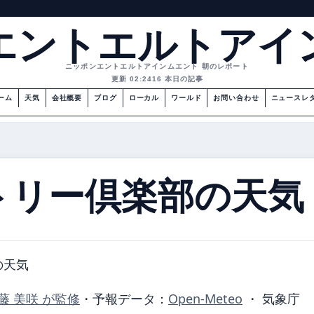
エントエルトアイ
ニッポンエントエルトアインムエント 朝のレポート
更新 02:24
16 本日の記事
ーム
天気
会社概要
ブログ
ローカル
ワールド
お問い合わせ
ニュースレ
トリー倶楽部の天気
の天気
藤 美咲 が監修
・
予報データ：
Open-Meteo
・ 気象庁