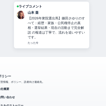
ライブコメント
加藤 海斗
【2025年最新】楊洋（ヤン・ヤン）の
年収37億円の内訳と結婚・熱愛の真
相、ディリラバとの関係を徹底解説 周
辺の検証がしっかりしていて安心感が
あります。
3 分前
ポリシー
運営情報、ポリシー、読者向け連絡先。
会社概要
お問い合わせ
私たちのストーリー