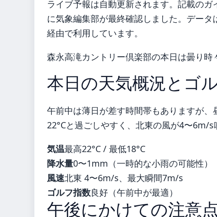
ライブ予報は自動更新されます。記載のガイダ
に気象編集部が最終確認しました。データは気
経由で利用しています。
森永高滝カントリー倶楽部の本日は曇り時
本日の天気概況とゴ
午前中は薄日が差す時間帯もありますが、
22°Cと過ごしやすく、北東の風が4〜6m
気温
最高22°C / 最低18°C
降水量
0〜1mm（一時的な小雨の可能性）
風速
北東 4〜6m/s、最大瞬間7m/s
ゴルフ指数
良好（午前中が最適）
午後にかけての注意点