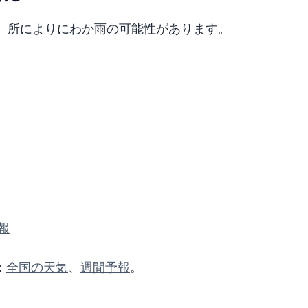
め、所によりにわか雨の可能性があります。
報
：
全国の天気
、
週間予報
。