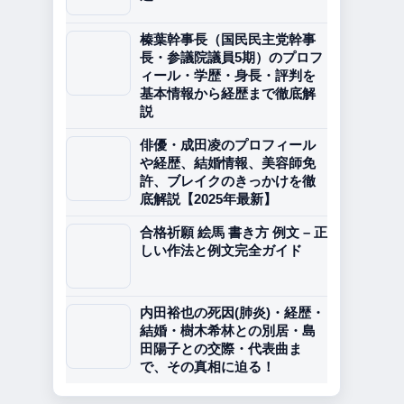
榛葉幹事長（国民民主党幹事
長・参議院議員5期）のプロフ
ィール・学歴・身長・評判を
基本情報から経歴まで徹底解
説
俳優・成田凌のプロフィール
や経歴、結婚情報、美容師免
許、ブレイクのきっかけを徹
底解説【2025年最新】
合格祈願 絵馬 書き方 例文 – 正
しい作法と例文完全ガイド
内田裕也の死因(肺炎)・経歴・
結婚・樹木希林との別居・島
田陽子との交際・代表曲ま
で、その真相に迫る！