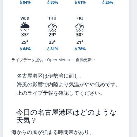
💧84%
💧80%
💧61%
💧26%
WED
THU
FRI
🌦️
⛈️
⛈️
33°
29°
30°
25°
23°
21°
💧64%
💧81%
💧78%
ライブデータ提供：
Open-Meteo
・ 自動更新 ・
名古屋港区は伊勢湾に面し、
海風の影響で内陸より気温がやや低めです。
上のライブ予報を確認してください。
今日の名古屋港区はどのような
天気？
海からの風が強まる時間帯があり、