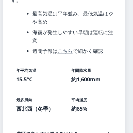
す。
最高気温は平年並み、最低気温はや
や高め
海霧が発生しやすい早朝は運転に注
意
週間予報は
こちら
で細かく確認
年平均気温
年間降水量
15.5°C
約1,600mm
最多風向
平均湿度
西北西（冬季）
約65%