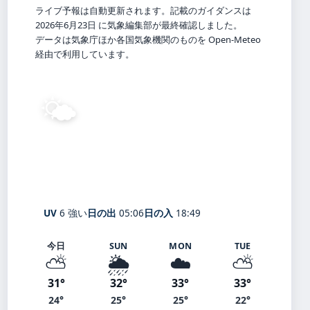
ライブ予報は自動更新されます。記載のガイダンスは
2026年6月23日 に気象編集部が最終確認しました。
データは気象庁ほか各国気象機関のものを Open-Meteo
経由で利用しています。
🌤️
29°
C
晴れ
Nagoya
体感 33° ・ 風 1 m/s ・ 湿度 61%
UV
6 強い
日の出
05:06
日の入
18:49
今日
SUN
MON
TUE
⛅
🌦️
☁️
⛅
31°
32°
33°
33°
24°
25°
25°
22°