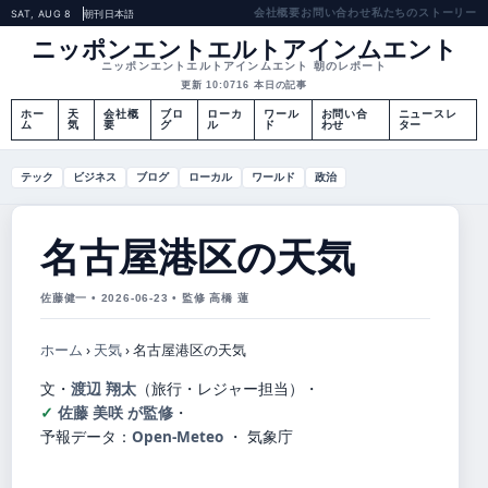
会社概要
お問い合わせ
私たちのストーリー
SAT, AUG 8
朝刊
日本語
ニッポンエントエルトアインムエント
ニッポンエントエルトアインムエント 朝のレポート
更新 10:07
16 本日の記事
ホー
天
会社概
ブロ
ローカ
ワール
お問い合
ニュースレ
ム
気
要
グ
ル
ド
わせ
ター
テック
ビジネス
ブログ
ローカル
ワールド
政治
名古屋港区の天気
佐藤健一 • 2026-06-23 • 監修 高橋 蓮
ホーム
›
天気
›
名古屋港区の天気
文・
渡辺 翔太
（旅行・レジャー担当）
・
佐藤 美咲 が監修
・
予報データ：
Open-Meteo
・ 気象庁