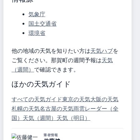
気象庁
国土交通省
環境省
他の地域の天気を知りたい方は
天気ハブ
を
ご覧ください。那賀町の週間予報は
天気
（週間）
で確認できます。
ほかの天気ガイド
すべての天気ガイド
東京の天気
大阪の天気
札幌の天気
名古屋の天気
雨雲レーダー（全
国）
天気（週間）
天気（明日）
筆者情報