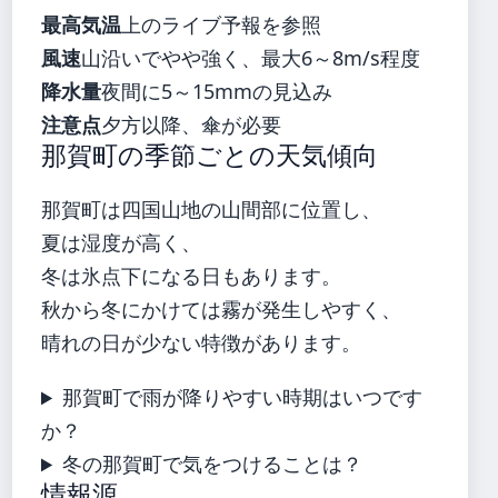
最高気温
上のライブ予報を参照
風速
山沿いでやや強く、最大6～8m/s程度
降水量
夜間に5～15mmの見込み
注意点
夕方以降、傘が必要
那賀町の季節ごとの天気傾向
那賀町は四国山地の山間部に位置し、
夏は湿度が高く、
冬は氷点下になる日もあります。
秋から冬にかけては霧が発生しやすく、
晴れの日が少ない特徴があります。
那賀町で雨が降りやすい時期はいつです
か？
冬の那賀町で気をつけることは？
情報源