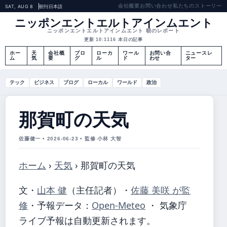
会社概要
お問い合わせ
私たちのストーリー
SAT, AUG 8
朝刊
日本語
ニッポンエントエルトアインムエント
ニッポンエントエルトアインムエント 朝のレポート
更新 10:11
16 本日の記事
ホー
天
会社概
ブロ
ローカ
ワール
お問い合
ニュースレ
ム
気
要
グ
ル
ド
わせ
ター
テック
ビジネス
ブログ
ローカル
ワールド
政治
那賀町の天気
佐藤健一 • 2026-06-23 • 監修 小林 大智
ホーム
›
天気
›
那賀町の天気
文・
山本 健
（主任記者）
・
佐藤 美咲 が監
修
・
予報データ：
Open-Meteo
・ 気象庁
ライブ予報は自動更新されます。