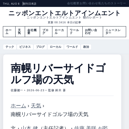
会社概要
お問い合わせ
私たちのストーリー
THU, AUG 6
朝刊
日本語
ニッポンエントエルトアインムエント
ニッポンエントエルトアインムエント 朝のレポート
更新 08:34
16 本日の記事
ホー
天
会社概
ブロ
ローカ
ワール
お問い合
ニュースレ
ム
気
要
グ
ル
ド
わせ
ター
テック
ビジネス
ブログ
ローカル
ワールド
政治
南幌リバーサイドゴ
ルフ場の天気
佐藤健一 • 2026-06-23 • 監修 鈴木 蒼
ホーム
›
天気
›
南幌リバーサイドゴルフ場の天気
文・
山本 健
（主任記者）
・
佐藤 美咲 が監