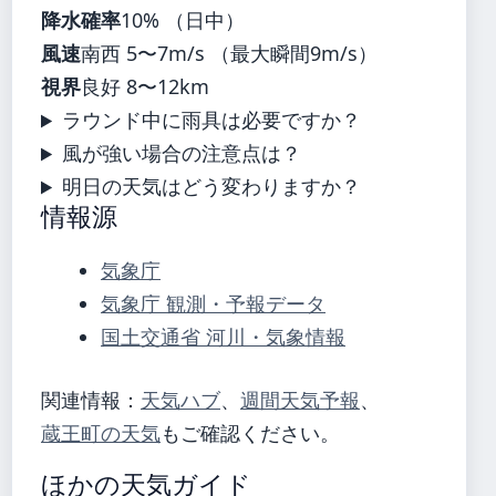
降水確率
10% （日中）
風速
南西 5〜7m/s （最大瞬間9m/s）
視界
良好 8〜12km
ラウンド中に雨具は必要ですか？
風が強い場合の注意点は？
明日の天気はどう変わりますか？
情報源
気象庁
気象庁 観測・予報データ
国土交通省 河川・気象情報
関連情報：
天気ハブ
、
週間天気予報
、
蔵王町の天気
もご確認ください。
ほかの天気ガイド