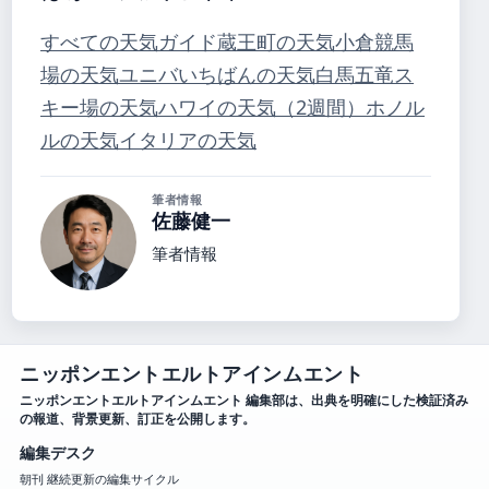
すべての天気ガイド
蔵王町の天気
小倉競馬
場の天気
ユニバいちばんの天気
白馬五竜ス
キー場の天気
ハワイの天気（2週間）
ホノル
ルの天気
イタリアの天気
筆者情報
佐藤健一
筆者情報
ニッポンエントエルトアインムエント
ニッポンエントエルトアインムエント 編集部は、出典を明確にした検証済み
の報道、背景更新、訂正を公開します。
編集デスク
朝刊 継続更新の編集サイクル