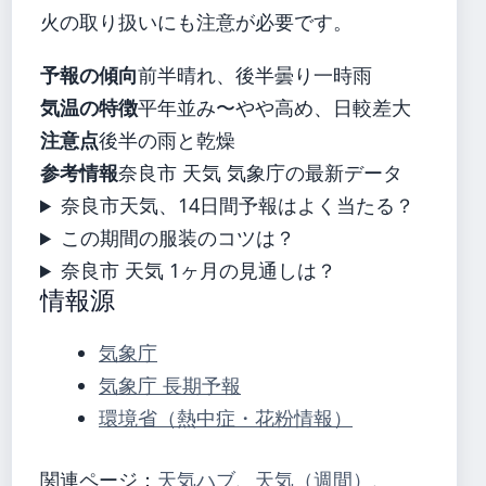
火の取り扱いにも注意が必要です。
予報の傾向
前半晴れ、後半曇り一時雨
気温の特徴
平年並み〜やや高め、日較差大
注意点
後半の雨と乾燥
参考情報
奈良市 天気 気象庁の最新データ
奈良市天気、14日間予報はよく当たる？
この期間の服装のコツは？
奈良市 天気 1ヶ月の見通しは？
情報源
気象庁
気象庁 長期予報
環境省（熱中症・花粉情報）
関連ページ：
天気ハブ
、
天気（週間）
、