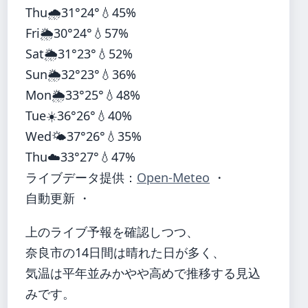
Thu
🌧️
31°
24°
💧45%
Fri
🌦️
30°
24°
💧57%
Sat
🌦️
31°
23°
💧52%
Sun
🌦️
32°
23°
💧36%
Mon
🌦️
33°
25°
💧48%
Tue
☀️
36°
26°
💧40%
Wed
🌤️
37°
26°
💧35%
Thu
☁️
33°
27°
💧47%
ライブデータ提供：
Open-Meteo
・
自動更新 ・
上のライブ予報を確認しつつ、
奈良市の14日間は晴れた日が多く、
気温は平年並みかやや高めで推移する見込
みです。