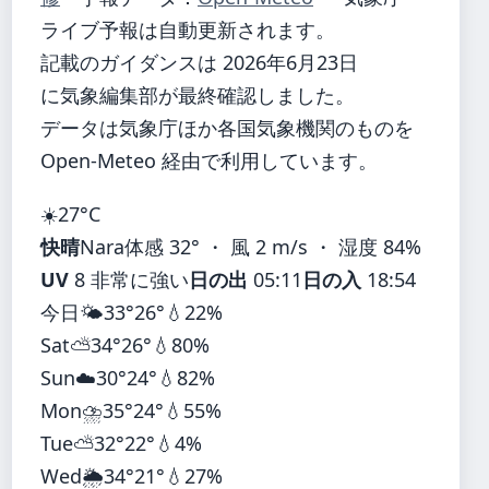
ライブ予報は自動更新されます。
記載のガイダンスは 2026年6月23日
に気象編集部が最終確認しました。
データは気象庁ほか各国気象機関のものを
Open-Meteo 経由で利用しています。
☀️
27°
C
快晴
Nara
体感 32° ・ 風 2 m/s ・ 湿度 84%
UV
8 非常に強い
日の出
05:11
日の入
18:54
今日
🌤️
33°
26°
💧22%
Sat
⛅
34°
26°
💧80%
Sun
☁️
30°
24°
💧82%
Mon
⛈️
35°
24°
💧55%
Tue
⛅
32°
22°
💧4%
Wed
🌦️
34°
21°
💧27%