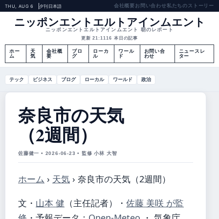
会社概要
お問い合わせ
私たちのストーリー
THU, AUG 6
夕刊
日本語
ニッポンエントエルトアインムエント
ニッポンエントエルトアインムエント 朝のレポート
更新 21:11
16 本日の記事
ホー
天
会社概
ブロ
ローカ
ワール
お問い合
ニュースレ
ム
気
要
グ
ル
ド
わせ
ター
テック
ビジネス
ブログ
ローカル
ワールド
政治
奈良市の天気
（2週間）
佐藤健一 • 2026-06-23 • 監修 小林 大智
ホーム
›
天気
›
奈良市の天気（2週間）
文・
山本 健
（主任記者）
・
佐藤 美咲 が監
修
・
予報データ：
Open-Meteo
・ 気象庁