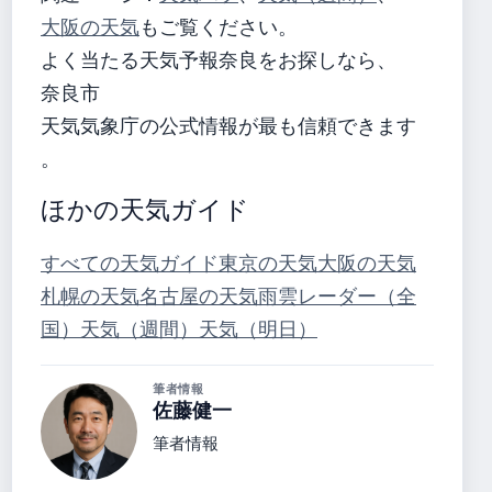
大阪の天気
もご覧ください。
よく当たる天気予報奈良をお探しなら、
奈良市
天気気象庁の公式情報が最も信頼できます
。
ほかの天気ガイド
すべての天気ガイド
東京の天気
大阪の天気
札幌の天気
名古屋の天気
雨雲レーダー（全
国）
天気（週間）
天気（明日）
筆者情報
佐藤健一
筆者情報