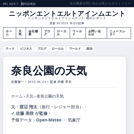
会社概要
お問い合わせ
私たちのストーリー
FRI, AUG 7
朝刊
日本語
ニッポンエントエルトアインムエント
ニッポンエントエルトアインムエント 朝のレポート
更新 08:55
16 本日の記事
ホー
天
会社概
ブロ
ローカ
ワール
お問い合
ニュースレ
ム
気
要
グ
ル
ド
わせ
ター
テック
ビジネス
ブログ
ローカル
ワールド
政治
奈良公園の天気
佐藤健一 • 2026-06-23 • 監修 伊藤 芽衣
ホーム
›
天気
›
奈良公園の天気
文・
渡辺 翔太
（旅行・レジャー担当）
・
佐藤 美咲 が監修
・
予報データ：
Open-Meteo
・ 気象庁